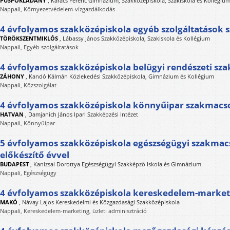
PÜSPÖKLADÁNY
,
Karacs Ferenc Gimnázium, Szakközépiskola, Szakiskola és Kollégiu
Nappali, Környezetvédelem-vízgazdálkodás
4 évfolyamos szakközépiskola egyéb szolgáltatások
TÖRÖKSZENTMIKLÓS
,
Lábassy János Szakközépiskola, Szakiskola és Kollégium
Nappali, Egyéb szolgáltatások
4 évfolyamos szakközépiskola belügyi rendészeti sza
ZÁHONY
,
Kandó Kálmán Közlekedési Szakközépiskola, Gimnázium és Kollégium
Nappali, Közszolgálat
4 évfolyamos szakközépiskola könnyűipar szakmacs
HATVAN
,
Damjanich János Ipari Szakképzési Intézet
Nappali, Könnyüipar
5 évfolyamos szakközépiskola egészségügyi szakmac
előkészítő évvel
BUDAPEST
,
Kanizsai Dorottya Egészségügyi Szakképző Iskola és Gimnázium
Nappali, Egészségügy
4 évfolyamos szakközépiskola kereskedelem-marke
MAKÓ
,
Návay Lajos Kereskedelmi és Közgazdasági Szakközépiskola
Nappali, Kereskedelem-marketing, üzleti adminisztráció