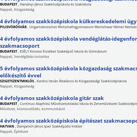
BUDAPEST
,
Harsányi János Szakközépiskola és Szakiskola
Nappali, Közgazdaság
4 évfolyamos szakközépiskola külkereskedelemi ügy
PILISVÖRÖSVÁR
,
Ungarndeutsches Wirtschaftsgymnasium Werischwar Német Nemzeti
4 évfolyamos szakközépiskola vendéglátás-idegenfo
szakmacsoport
BUDAPEST
,
ESÉLY Kövessi Erzsébet Szakképző Iskola és Gimnázium
Nappali, Vendéglátás-turisztika
5 évfolyamos szakközépiskola közgazdaság szakmacs
előkészítő évvel
SZIGETSZENTMIKLÓS
,
Kardos István Általános és Közgazdasági Szakközépiskola
Nappali, Közgazdaság
4 évfolyamos szakközépiskola gitár szak
BUDAPEST
,
Continuo Alapfokú Művészetoktatási Iskola és Zeneművészeti Szakközépi
Művészet, közmüvelődés, kommunikáció
4 évfolyamos szakközépiskola építészet szakmacsop
HATVAN
,
Damjanich János Ipari Szakképzési Intézet
Nappali, Építészet