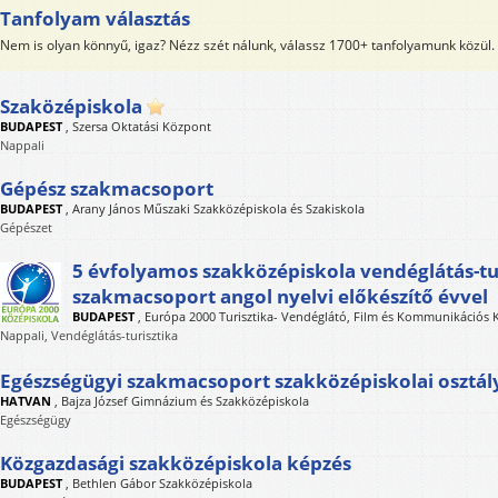
Tanfolyam választás
Nem is olyan könnyű, igaz? Nézz szét nálunk, válassz 1700+ tanfolyamunk közül.
Szaközépiskola
BUDAPEST
,
Szersa Oktatási Központ
Nappali
Gépész szakmacsoport
BUDAPEST
,
Arany János Műszaki Szakközépiskola és Szakiskola
Gépészet
5 évfolyamos szakközépiskola vendéglátás-tu
szakmacsoport angol nyelvi előkészítő évvel
BUDAPEST
,
Európa 2000 Turisztika- Vendéglátó, Film és Kommunikációs K
Nappali, Vendéglátás-turisztika
Egészségügyi szakmacsoport szakközépiskolai osztál
HATVAN
,
Bajza József Gimnázium és Szakközépiskola
Egészségügy
Közgazdasági szakközépiskola képzés
BUDAPEST
,
Bethlen Gábor Szakközépiskola