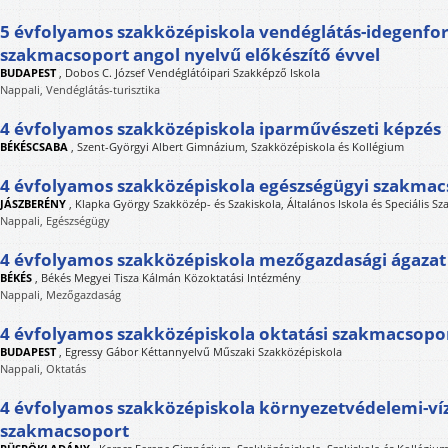
5 évfolyamos szakközépiskola vendéglátás-idegenfo
szakmacsoport angol nyelvű előkészítő évvel
BUDAPEST
,
Dobos C. József Vendéglátóipari Szakképző Iskola
Nappali, Vendéglátás-turisztika
4 évfolyamos szakközépiskola iparművészeti képzés
BÉKÉSCSABA
,
Szent-Györgyi Albert Gimnázium, Szakközépiskola és Kollégium
4 évfolyamos szakközépiskola egészségügyi szakmac
JÁSZBERÉNY
,
Klapka György Szakközép- és Szakiskola, Általános Iskola és Speciális Sz
Nappali, Egészségügy
4 évfolyamos szakközépiskola mezőgazdasági ágazat
BÉKÉS
,
Békés Megyei Tisza Kálmán Közoktatási Intézmény
Nappali, Mezőgazdaság
4 évfolyamos szakközépiskola oktatási szakmacsopo
BUDAPEST
,
Egressy Gábor Kéttannyelvű Műszaki Szakközépiskola
Nappali, Oktatás
4 évfolyamos szakközépiskola környezetvédelemi-ví
szakmacsoport