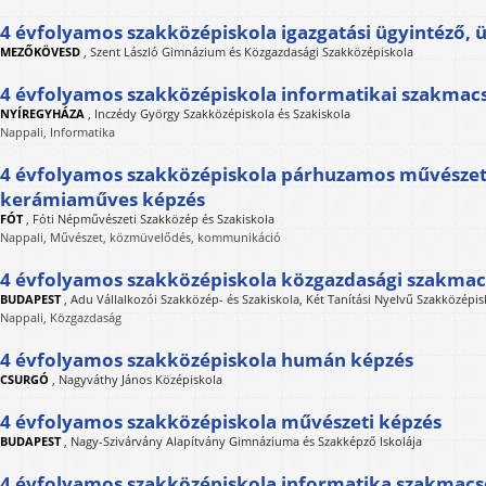
4 évfolyamos szakközépiskola igazgatási ügyintéző, 
MEZŐKÖVESD
,
Szent László Gimnázium és Közgazdasági Szakközépiskola
4 évfolyamos szakközépiskola informatikai szakmac
NYÍREGYHÁZA
,
Inczédy György Szakközépiskola és Szakiskola
Nappali, Informatika
4 évfolyamos szakközépiskola párhuzamos művészet
kerámiaműves képzés
FÓT
,
Fóti Népművészeti Szakközép és Szakiskola
Nappali, Művészet, közmüvelődés, kommunikáció
4 évfolyamos szakközépiskola közgazdasági szakma
BUDAPEST
,
Adu Vállalkozói Szakközép- és Szakiskola, Két Tanítási Nyelvű Szakközép
Nappali, Közgazdaság
4 évfolyamos szakközépiskola humán képzés
CSURGÓ
,
Nagyváthy János Középiskola
4 évfolyamos szakközépiskola művészeti képzés
BUDAPEST
,
Nagy-Szivárvány Alapítvány Gimnáziuma és Szakképző Iskolája
4 évfolyamos szakközépiskola informatika szakmac