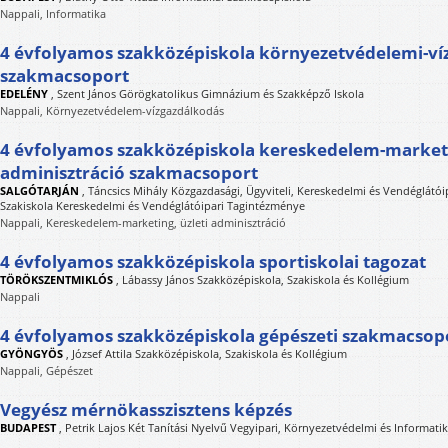
Nappali, Informatika
4 évfolyamos szakközépiskola környezetvédelemi-ví
szakmacsoport
EDELÉNY
,
Szent János Görögkatolikus Gimnázium és Szakképző Iskola
Nappali, Környezetvédelem-vízgazdálkodás
4 évfolyamos szakközépiskola kereskedelem-marketi
adminisztráció szakmacsoport
SALGÓTARJÁN
,
Táncsics Mihály Közgazdasági, Ügyviteli, Kereskedelmi és Vendéglátói
Szakiskola Kereskedelmi és Vendéglátóipari Tagintézménye
Nappali, Kereskedelem-marketing, üzleti adminisztráció
4 évfolyamos szakközépiskola sportiskolai tagozat
TÖRÖKSZENTMIKLÓS
,
Lábassy János Szakközépiskola, Szakiskola és Kollégium
Nappali
4 évfolyamos szakközépiskola gépészeti szakmacsop
GYÖNGYÖS
,
József Attila Szakközépiskola, Szakiskola és Kollégium
Nappali, Gépészet
Vegyész mérnökasszisztens képzés
BUDAPEST
,
Petrik Lajos Két Tanítási Nyelvű Vegyipari, Környezetvédelmi és Informati