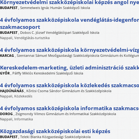
Környezetvédelmi szakközépiskolai képzés angol nyel
BUDAPEST
,
Semmelweis Ignác Humán Szakképző Iskola
4 évfolyamos szakközépiskola vendéglátás-idegenfo
szakmacsoport
BUDAPEST
,
Dobos C. József Vendéglátóipari Szakképző Iskola
Nappali, Vendéglátás-turisztika
4 évfolyamos szakközépiskola környezetvédelmi-víz
KARCAG
,
Szentannai Sámuel Mezőgazdasági Szakközépiskola Gimnázium és Kollégiu
Kereskedelem-marketing, üzleti adminisztráció szak
GYŐR
,
Pálffy Miklós Kereskedelmi Szakképző Iskola
4 évfolyamos szakközépiskola közlekedés szakmacs
HAJDÚNÁNÁS
,
Kőrösi Csoma Sándor Gimnázium és Szakközépiskola
Nappali, Közlekedés
4 évfolyamos szakközépiskola informatika szakmac
DOROG
,
Zsigmondy Vilmos Gimnázium és Informatikai Szakközépiskola
Nappali, Informatika
Közgazdasági szakközépiskolai esti képzés
BUDAPEST
,
Teleki Blanka Közgazdasági Szakközépiskola