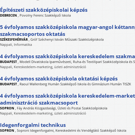
Építészeti szakközépiskolai képzés
DEBRECEN
,
Povolny Ferenc Szakképző Iskola
5 évfolyamos szakközépiskola magyar-angol kéttann
szakmacsoportos oktatás
SZÉKESFEHÉRVÁR
,
Gróf Széchenyi István Műszaki Szakközépiskola
Nappali, Informatika
4 évfolyamos szakközépiskola kereskedelem szakma
BUDAPEST
,
Modell Divatiskola Iparművészeti, Ruha-és Textilipari Szakközépiskola és 
Nappali, Kereskedelem-marketing, üzleti adminisztráció
4 évfolyamos szakközépiskola oktatási képzés
BUDAPEST
,
Raoul Wallenberg Humán Szakképző Iskola és Gimnázium Humán TISZK
4 évfolyamos szakközépiskola kereskedelem-marketi
adminisztráció szakmacsoport
SOPRON
,
Fáy András Közgazdasági, Üzleti és Postai Szakközépiskola
Nappali, Kereskedelem-marketing, üzleti adminisztráció
Idegenforgalmi technikus
SOPRON
,
Soproni Idegenforgalmi, Kereskedelmi és Vendéglátó Szakképző Iskola