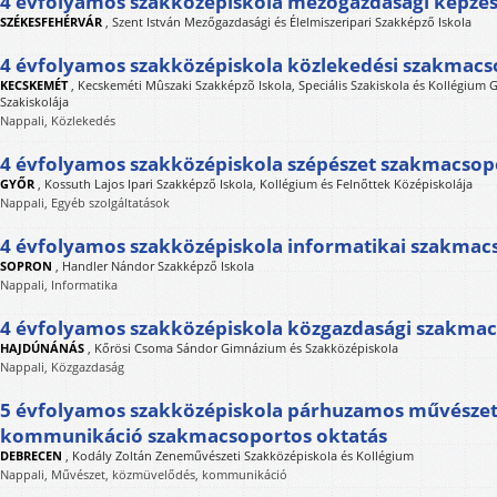
4 évfolyamos szakközépiskola mezőgazdasági képzé
SZÉKESFEHÉRVÁR
,
Szent István Mezőgazdasági és Élelmiszeripari Szakképző Iskola
4 évfolyamos szakközépiskola közlekedési szakmacs
KECSKEMÉT
,
Kecskeméti Mûszaki Szakképzõ Iskola, Speciális Szakiskola és Kollégium 
Szakiskolája
Nappali, Közlekedés
4 évfolyamos szakközépiskola szépészet szakmacsop
GYŐR
,
Kossuth Lajos Ipari Szakképző Iskola, Kollégium és Felnőttek Középiskolája
Nappali, Egyéb szolgáltatások
4 évfolyamos szakközépiskola informatikai szakmac
SOPRON
,
Handler Nándor Szakképző Iskola
Nappali, Informatika
4 évfolyamos szakközépiskola közgazdasági szakma
HAJDÚNÁNÁS
,
Kőrösi Csoma Sándor Gimnázium és Szakközépiskola
Nappali, Közgazdaság
5 évfolyamos szakközépiskola párhuzamos művészet
kommunikáció szakmacsoportos oktatás
DEBRECEN
,
Kodály Zoltán Zeneművészeti Szakközépiskola és Kollégium
Nappali, Művészet, közmüvelődés, kommunikáció