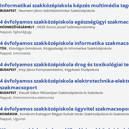
Informatikai szakközépiskola képzés multimédia tag
BUDAPEST
,
Neumann János Számítástechnikai Szakközépiskola
4 évfolyamos szakközépiskola egészségügyi szakmac
HÓDMEZŐVÁSÁRHELY
,
HISZK Eötvös József Székhelyintézmény
Nappali, Egészségügy
4 évfolyamos szakközépiskola informatika szakmac
TÖK
,
Kútvölgye Gimnázium, Közgazdasági és Informatikai Szakközépiskola
Nappali, Informatika
4 évfolyamos szakközépiskola drog és toxikológiai t
BUDAPEST
,
Irinyi János Környezetvédelmi, Vegyészeti Középiskola
4 évfolyamos szakközépiskola elektrotechnika-elekt
szakmacsoport
BUDAPEST
,
Klauzál Gábor Műszeripari Szakközépiskola és Szakiskola
Nappali, Elektrotechnika-elektronika
4 évfolyamos szakközépiskola ügyvitel szakmacsopo
KOMÁROM
,
Komárom-Esztergom Megyei Kultsár István Szakközépiskola és Szakiskola
Nappali, Ügyvitel