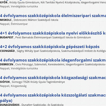
GYŐR
,
Krúdy Gyula Gimnázium, Két Tanítási Nyelvű Középiskola, Idegenforgalmi Vend
Nappali, Vendéglátás-turisztika
4 évfolyamos szakközépiskola élelmiszeripari szakm
MISKOLC
,
Debreczeni Márton Szakképző Iskola
Nappali, Élelmiszeripar
4+1 évfolyamos szakközépiskola nyelvi előkkészítő 
BUDAPEST
,
Pesti Barnabás Élelmiszeripari Szakképző Iskola és Gimnázium
4+2 évfolyamos szakközépiskola gépészeti képzés
CSONGRÁD
,
Sághy Mihály Ipari Szakközépiskola, Szakmunkásképző Intézet és Kollég
4 évfolyamos szakközépiskola idegenforgalmi szak
DEBRECEN
,
Civis Pénzügyi, Számviteli, Kereskedelmi, Idegenforgalmi Szakközépiskola 
Nappali, Vendéglátás-turisztika
4 évfolyamos szakközépiskola közgazdasági szakma
SIÓFOK
,
Somogyi TISZK Krúdy Gyula Tagintézménye
Nappali, Közgazdaság
4 évfolyamos szakközépiskola közszolgálati szakma
pálya)
DUNAÚJVÁROS
,
Dunaferr Szakközép- és Szakiskola