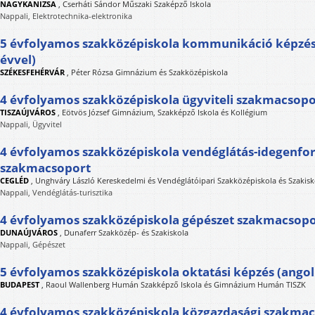
NAGYKANIZSA
,
Cserháti Sándor Műszaki Szaképző Iskola
Nappali, Elektrotechnika-elektronika
5 évfolyamos szakközépiskola kommunikáció képzés 
évvel)
SZÉKESFEHÉRVÁR
,
Péter Rózsa Gimnázium és Szakközépiskola
4 évfolyamos szakközépiskola ügyviteli szakmacsopo
TISZAÚJVÁROS
,
Eötvös József Gimnázium, Szakképző Iskola és Kollégium
Nappali, Ügyvitel
4 évfolyamos szakközépiskola vendéglátás-idegenfo
szakmacsoport
CEGLÉD
,
Unghváry László Kereskedelmi és Vendéglátóipari Szakközépiskola és Szakisk
Nappali, Vendéglátás-turisztika
4 évfolyamos szakközépiskola gépészet szakmacsopo
DUNAÚJVÁROS
,
Dunaferr Szakközép- és Szakiskola
Nappali, Gépészet
5 évfolyamos szakközépiskola oktatási képzés (angol 
BUDAPEST
,
Raoul Wallenberg Humán Szakképző Iskola és Gimnázium Humán TISZK
4 évfolyamos szakközépiskola közgazdasági szakma