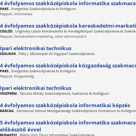
4 évfolyamos szakközépiskola informatika szakmac
PAKS
,
Energetikai Szakközépiskola és Kollégium
Nappali, Informatika
4 évfolyamos szakközépiskola kereskedelmi-market
CEGLÉD
,
Unghváry László Kereskedelmi és Vendéglátóipari Szakközépiskola és Szakisk
Nappali, Kereskedelem-marketing, üzleti adminisztráció
Ipari elektronikai technikus
SZOLNOK
,
Pálfy J. Műszeripari és Vegyipari Szakközépiskola
4 évfolyamos szakközépiskola közgazdaság szakmac
PAKS
,
Energetikai Szakközépiskola és Kollégium
Nappali, Közgazdaság
Ipari elektronikai technikus
VESZPRÉM
,
Táncsics Mihály Szakközépiskola, Szakiskola és Kollégium
4 évfolyamos szakközépiskola informatikai képzés
KARCAG
,
Szentannai Sámuel Mezőgazdasági Szakközépiskola Gimnázium és Kollégiu
5 évfolyamos szakközépiskola informatika szakmacso
előkészítő évvel
BUDAPEST
,
Bláthy Ottó Titusz Informatikai Szakközépiskola