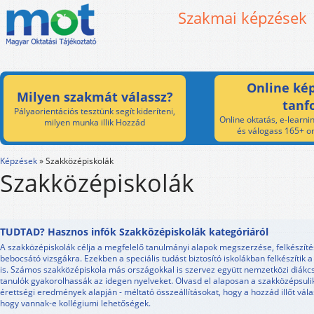
Szakmai képzések
Online kép
Milyen szakmát válassz?
tanf
Pályaorientációs tesztünk segít kideríteni,
Online oktatás, e-learnin
milyen munka illik Hozzád
és válogass 165+ on
Képzések
»
Szakközépiskolák
Szakközépiskolák
TUDTAD? Hasznos infók Szakközépiskolák kategóriáról
A szakközépiskolák célja a megfelelő tanulmányi alapok megszerzése, felkészíté
bebocsátó vizsgákra. Ezekben a speciális tudást biztosító iskolákban felkészítik 
is. Számos szakközépiskola más országokkal is szervez együtt nemzetközi diák
tanulók gyakorolhassák az idegen nyelveket. Olvasd el alaposan a szakközépsulik
érettségi eredmények alapján - méltató összeállításokat, hogy a hozzád illőt vál
hogy vannak-e kollégiumi lehetőségek.