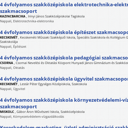
4 évfolyamos szakközépiskola elektrotechnika-elekt
szakmacsoport
KAZINCBARCIKA
,
Irinyi János Szakközépiskolai Tagiskola
Nappali, Elektrotechnika-elektronika
4 évfolyamos szakközépiskola építészet szakmacsop
KECSKEMÉT
,
Kecskeméti Mûszaki Szakképzõ Iskola, Speciális Szakiskola és Kollégium 
Szakiskolája
Nappali, Építészet
4 évfolyamos szakközépiskola pedagógiai szakmacs
CSORNA
,
Csornai Nevelési és Oktatási Központ Hunyadi János Gimnázium és Szakköz
Nappali, Oktatás
4 évfolyamos szakközépiskola ügyvitel szakmacsopo
KECSKEMÉT
,
Lestár Péter Egységes Középiskola, Szakiskola
Nappali, Ügyvitel
4 évfolyamos szakközépiskola környezetvédelemi-ví
szakmacsoport
MISKOLC
,
Gábor Áron Művészeti Iskola, Szakközépiskola
Nappali, Környezetvédelem-vízgazdálkodás
Kereskedelem-marketing, üzleti adminisztráció szak