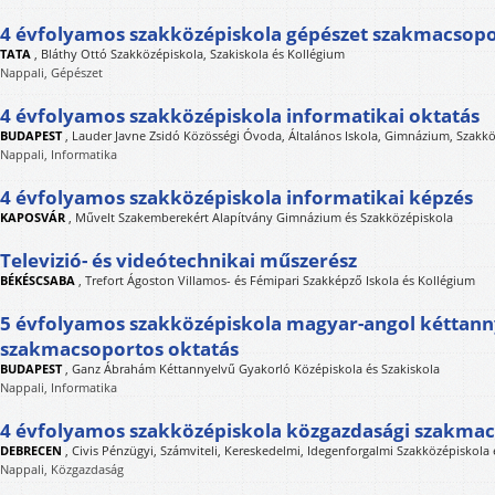
4 évfolyamos szakközépiskola gépészet szakmacsopo
TATA
,
Bláthy Ottó Szakközépiskola, Szakiskola és Kollégium
Nappali, Gépészet
4 évfolyamos szakközépiskola informatikai oktatás
BUDAPEST
,
Lauder Javne Zsidó Közösségi Óvoda, Általános Iskola, Gimnázium, Szakk
Nappali, Informatika
4 évfolyamos szakközépiskola informatikai képzés
KAPOSVÁR
,
Művelt Szakemberekért Alapítvány Gimnázium és Szakközépiskola
Televizió- és videótechnikai műszerész
BÉKÉSCSABA
,
Trefort Ágoston Villamos- és Fémipari Szakképző Iskola és Kollégium
5 évfolyamos szakközépiskola magyar-angol kéttann
szakmacsoportos oktatás
BUDAPEST
,
Ganz Ábrahám Kéttannyelvű Gyakorló Középiskola és Szakiskola
Nappali, Informatika
4 évfolyamos szakközépiskola közgazdasági szakma
DEBRECEN
,
Civis Pénzügyi, Számviteli, Kereskedelmi, Idegenforgalmi Szakközépiskola 
Nappali, Közgazdaság