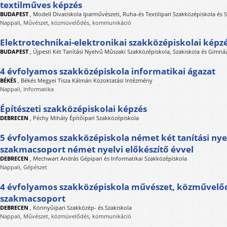
textilműves képzés
BUDAPEST
,
Modell Divatiskola Iparművészeti, Ruha-és Textilipari Szakközépiskola és 
Nappali, Művészet, közmüvelődés, kommunikáció
Elektrotechnikai-elektronikai szakközépiskolai képz
BUDAPEST
,
Újpesti Két Tanítási Nyelvű Műszaki Szakközépiskola, Szakiskola és Gimn
4 évfolyamos szakközépiskola informatikai ágazat
BÉKÉS
,
Békés Megyei Tisza Kálmán Közoktatási Intézmény
Nappali, Informatika
Építészeti szakközépiskolai képzés
DEBRECEN
,
Péchy Mihály Építőipari Szakközépiskola
5 évfolyamos szakközépiskola német két tanítási nye
szakmacsoport német nyelvi előkészítő évvel
DEBRECEN
,
Mechwart András Gépipari és Informatikai Szakközépiskola
Nappali, Gépészet
4 évfolyamos szakközépiskola művészet, közművel
szakmacsoport
DEBRECEN
,
Könnyűipari Szakközép- és Szakiskola
Nappali, Művészet, közmüvelődés, kommunikáció