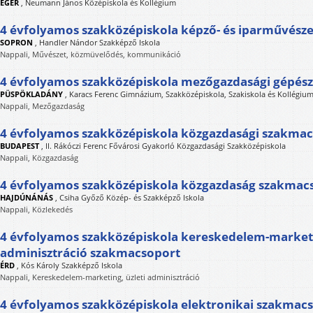
EGER
,
Neumann János Középiskola és Kollégium
4 évfolyamos szakközépiskola képző- és iparművész
SOPRON
,
Handler Nándor Szakképző Iskola
Nappali, Művészet, közmüvelődés, kommunikáció
4 évfolyamos szakközépiskola mezőgazdasági gépés
PÜSPÖKLADÁNY
,
Karacs Ferenc Gimnázium, Szakközépiskola, Szakiskola és Kollégiu
Nappali, Mezőgazdaság
4 évfolyamos szakközépiskola közgazdasági szakma
BUDAPEST
,
II. Rákóczi Ferenc Fővárosi Gyakorló Közgazdasági Szakközépiskola
Nappali, Közgazdaság
4 évfolyamos szakközépiskola közgazdaság szakmac
HAJDÚNÁNÁS
,
Csiha Győző Közép- és Szakképző Iskola
Nappali, Közlekedés
4 évfolyamos szakközépiskola kereskedelem-marketi
adminisztráció szakmacsoport
ÉRD
,
Kós Károly Szakképző Iskola
Nappali, Kereskedelem-marketing, üzleti adminisztráció
4 évfolyamos szakközépiskola elektronikai szakmac