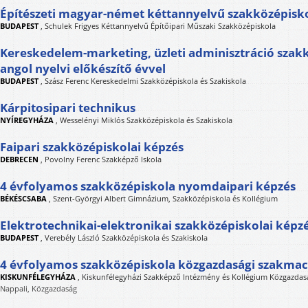
Építészeti magyar-német kéttannyelvű szakközépisko
BUDAPEST
,
Schulek Frigyes Kéttannyelvű Építőipari Műszaki Szakközépiskola
Kereskedelem-marketing, üzleti adminisztráció szak
angol nyelvi előkészítő évvel
BUDAPEST
,
Szász Ferenc Kereskedelmi Szakközépiskola és Szakiskola
Kárpitosipari technikus
NYÍREGYHÁZA
,
Wesselényi Miklós Szakközépiskola és Szakiskola
Faipari szakközépiskolai képzés
DEBRECEN
,
Povolny Ferenc Szakképző Iskola
4 évfolyamos szakközépiskola nyomdaipari képzés
BÉKÉSCSABA
,
Szent-Györgyi Albert Gimnázium, Szakközépiskola és Kollégium
Elektrotechnikai-elektronikai szakközépiskolai képz
BUDAPEST
,
Verebély László Szakközépiskola és Szakiskola
4 évfolyamos szakközépiskola közgazdasági szakma
KISKUNFÉLEGYHÁZA
,
Kiskunfélegyházi Szakképző Intézmény és Kollégium Közgazdasá
Nappali, Közgazdaság