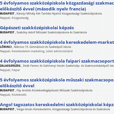
5 évfolyamos szakközépiskola közgazdasági szakmac
előkészítő évvel (második nyelv francia)
BUDAPEST
,
Károlyi Mihály Két Tanítási Nyelvű Közgazdasági Szakközépiskola
Nappali, Közgazdaság
Gépészeti szakközépiskolai képzés
BUDAPEST
,
Szabóky Adolf Műszaki Szakközépiskola és Szakiskola
4 évfolyamos szakközépiskola kereskedelem-market
LŐRINCI
,
Március 15. Gimnázium és Szakképző Iskola
Nappali, Kereskedelem-marketing, üzleti adminisztráció
4 évfolyamos szakközépiskola faipari szakmacsoport
ZALAEGERSZEG
,
Deák Ferenc és Széchenyi István Szakközép- és Szakmunkásképző Isk
Nappali, Faipar
5 évfolyamos szakközépiskola műszaki szakmacsopor
előkészítő évvel
BUDAPEST
,
Fáy András Közlekedésgépészeti Műszaki Szakközépiskola
Nappali, Közlekedés
Angol tagozatos kereskedelmi szakközépiskolai képz
BUDAPEST
,
Varga István Kereskedelmi, Közgazdasági Szakközépiskola és Szakiskola