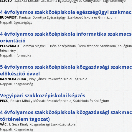
SZEGED
,
SZSZKSZ Kossuth Zsuzsanna Egészségügyi és Könnyűipari Tagintézménye
4 évfolyamos szakközépiskola egészségügyi szakmac
BUDAPEST
,
Kanizsai Dorottya Egészségügyi Szakképző Iskola és Gimnázium
Nappali, Egészségügy
4 évfolyamos szakközépiskola informatika szakmacs
orientáció
PÉCSVÁRAD
,
Baranya Megyei II. Béla Középiskola, Élelmiszeripari Szakiskola, Kollégi
Intézmény
Nappali, Informatika
5 évfolyamos szakközépiskola közgazdasági szakmac
előkészítő évvel
KAZINCBARCIKA
,
Irinyi János Szakközépiskolai Tagiskola
Nappali, Közgazdaság
Vegyipari szakközépiskolai képzés
PÉCS
,
Pollack Mihály Műszaki Szakközépiskola, Szakiskola és Kollégium
4 évfolyamos szakközépiskola közgazdasági szakmac
történelem tagozat)
VÁC
,
I. Géza Király Közgazdasági Szakközépiskola
Nappali, Közgazdaság