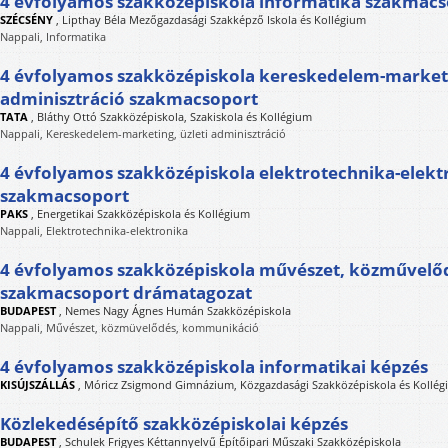
4 évfolyamos szakközépiskola informatika szakmac
SZÉCSÉNY
,
Lipthay Béla Mezőgazdasági Szakképző Iskola és Kollégium
Nappali, Informatika
4 évfolyamos szakközépiskola kereskedelem-marketi
adminisztráció szakmacsoport
TATA
,
Bláthy Ottó Szakközépiskola, Szakiskola és Kollégium
Nappali, Kereskedelem-marketing, üzleti adminisztráció
4 évfolyamos szakközépiskola elektrotechnika-elekt
szakmacsoport
PAKS
,
Energetikai Szakközépiskola és Kollégium
Nappali, Elektrotechnika-elektronika
4 évfolyamos szakközépiskola művészet, közművel
szakmacsoport drámatagozat
BUDAPEST
,
Nemes Nagy Ágnes Humán Szakközépiskola
Nappali, Művészet, közmüvelődés, kommunikáció
4 évfolyamos szakközépiskola informatikai képzés
KISÚJSZÁLLÁS
,
Móricz Zsigmond Gimnázium, Közgazdasági Szakközépiskola és Kollé
Közlekedésépítő szakközépiskolai képzés
BUDAPEST
,
Schulek Frigyes Kéttannyelvű Építőipari Műszaki Szakközépiskola