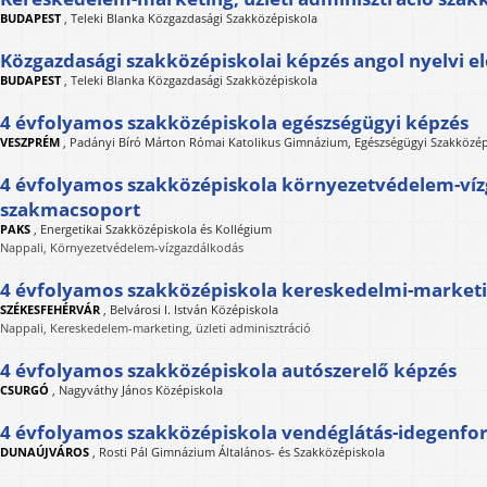
BUDAPEST
,
Teleki Blanka Közgazdasági Szakközépiskola
Közgazdasági szakközépiskolai képzés angol nyelvi el
BUDAPEST
,
Teleki Blanka Közgazdasági Szakközépiskola
4 évfolyamos szakközépiskola egészségügyi képzés
VESZPRÉM
,
Padányi Bíró Márton Római Katolikus Gimnázium, Egészségügyi Szakközépis
4 évfolyamos szakközépiskola környezetvédelem-ví
szakmacsoport
PAKS
,
Energetikai Szakközépiskola és Kollégium
Nappali, Környezetvédelem-vízgazdálkodás
4 évfolyamos szakközépiskola kereskedelmi-market
SZÉKESFEHÉRVÁR
,
Belvárosi I. István Középiskola
Nappali, Kereskedelem-marketing, üzleti adminisztráció
4 évfolyamos szakközépiskola autószerelő képzés
CSURGÓ
,
Nagyváthy János Középiskola
4 évfolyamos szakközépiskola vendéglátás-idegenfo
DUNAÚJVÁROS
,
Rosti Pál Gimnázium Általános- és Szakközépiskola