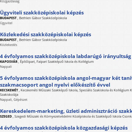
Közgazdaság
Ügyviteli szakközépiskolai képzés
BUDAPEST
,
Bethlen Gábor Szakközépiskola
Ügyvitel
Közlekedési szakközépiskolai képzés
BUDAPEST
,
Bethlen Gábor Szakközépiskola
Közlekedés
4 évfolyamos szakközépiskola labdarúgó irányultság
KAPOSVÁR
,
Építőipari, Faipari Szakképző Iskola és Kollégium
Nappali
5 évfolyamos szakközépiskola angol-magyar két tanít
szakmacsoport angol nyelvi előkészítő évvel
KECSKEMÉT
,
Kecskeméti Műszaki Szakképző Iskola, Speciális Szakiskola és Kollégium
Szakiskolája
Nappali, Gépészet
Kereskedelem-marketing, üzleti adminisztráció szak
SZEGED
,
Szegedi Műszaki és Környezetvédelmi Középiskola és Szakképző Iskola Cson
4 évfolyamos szakközépiskola közgazdasági képzés