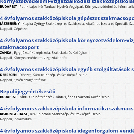
Környezetvédelemi-vízgazdálkodási szakközépiskola
BUDAPEST
,
Petrik Lajos Két Tanítási Nyelvű Vegyipari, Környezetvédelmi és Informati
4 évfolyamos szakközépiskola gépészet szakmacsopo
JÁSZBERÉNY
,
Klapka György Szakközép- és Szakiskola, Általános Iskola és Speciális Sz
Nappali, Gépészet
4 évfolyamos szakközépiskola környezetvédelem-ví
szakmacsoport
ZÁNKA
,
Egry József Középiskola, Szakiskola és Kollégium
Nappali, Környezetvédelem-vízgazdálkodás
4 évfolyamos szakközépiskola egyéb szolgáltatások
DEBRECEN
,
Diószegi Sámuel Közép- és Szakképző Iskola
Nappali, Egyéb szolgáltatások
Repülőjegy-értékesítő
BUDAPEST
,
Xántus Felnőttképzés - Xántus János Gyakorló Középiskola
4 évfolyamos szakközépiskola informatika szakmac
KISKUNLACHÁZA
,
Kiskunlacházi Szakközép- és Szakképző Iskola
Nappali, Informatika
4 évfolyamos szakközépiskola idegenforgalom-vendé