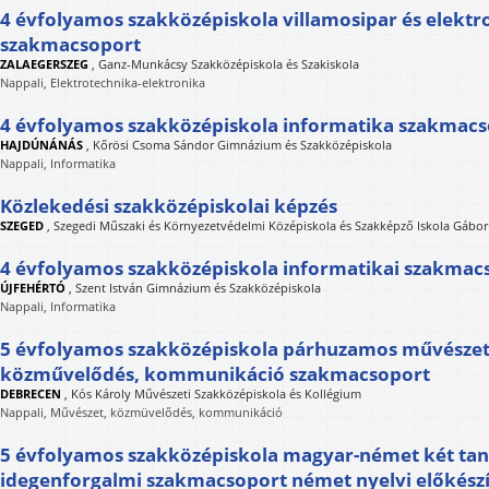
4 évfolyamos szakközépiskola villamosipar és elektr
szakmacsoport
ZALAEGERSZEG
,
Ganz-Munkácsy Szakközépiskola és Szakiskola
Nappali, Elektrotechnika-elektronika
4 évfolyamos szakközépiskola informatika szakmac
HAJDÚNÁNÁS
,
Kőrösi Csoma Sándor Gimnázium és Szakközépiskola
Nappali, Informatika
Közlekedési szakközépiskolai képzés
SZEGED
,
Szegedi Műszaki és Környezetvédelmi Középiskola és Szakképző Iskola Gábo
4 évfolyamos szakközépiskola informatikai szakmac
ÚJFEHÉRTÓ
,
Szent István Gimnázium és Szakközépiskola
Nappali, Informatika
5 évfolyamos szakközépiskola párhuzamos művészeti
közművelődés, kommunikáció szakmacsoport
DEBRECEN
,
Kós Károly Művészeti Szakközépiskola és Kollégium
Nappali, Művészet, közmüvelődés, kommunikáció
5 évfolyamos szakközépiskola magyar-német két taní
idegenforgalmi szakmacsoport német nyelvi előkészí