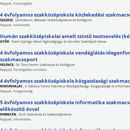
Nappali, Közszolgálat
4 évfolyamos szakközépiskola közlekedési szakmacs
ÚJSZÁSZ
,
Gimnázium, Műszaki Szakközépiskola és Kollégium
Nappali, Közlekedés
Humán szakközépiskolai emelt szintű testnevelés (ké
GYŐR
,
Szent-Györgyi Albert Egészségügyi és Szociális Szakképző Iskola
4 évfolyamos szakközépiskola vendéglátás-idegenfo
szakmacsoport
VELENCE
,
Dr. Entz Ferenc Szakiskola és Kollégium
Nappali, Vendéglátás-turisztika
4 évfolyamos szakközépiskola közgazdasági szakma
KISKUNHALAS
,
II. Rákóczi Ferenc Katolikus Mezőgazdasági, Közgazdasági és Informat
Nappali, Közgazdaság
5 évfolyamos szakközépiskola informatika szakmacso
előkészítő évvel
DEBRECEN
,
Euró Szakiskola és Szakközépiskola
Nappali, Informatika