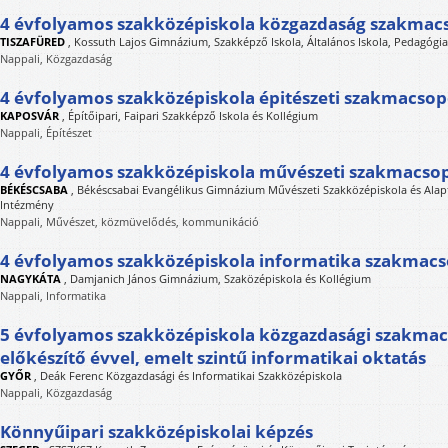
4 évfolyamos szakközépiskola közgazdaság szakmac
TISZAFÜRED
,
Kossuth Lajos Gimnázium, Szakképző Iskola, Általános Iskola, Pedagógia
Nappali, Közgazdaság
4 évfolyamos szakközépiskola épitészeti szakmacsop
KAPOSVÁR
,
Építőipari, Faipari Szakképző Iskola és Kollégium
Nappali, Építészet
4 évfolyamos szakközépiskola művészeti szakmacso
BÉKÉSCSABA
,
Békéscsabai Evangélikus Gimnázium Művészeti Szakközépiskola és Alap
Intézmény
Nappali, Művészet, közmüvelődés, kommunikáció
4 évfolyamos szakközépiskola informatika szakmac
NAGYKÁTA
,
Damjanich János Gimnázium, Szaközépiskola és Kollégium
Nappali, Informatika
5 évfolyamos szakközépiskola közgazdasági szakmac
előkészítő évvel, emelt szintű informatikai oktatás
GYŐR
,
Deák Ferenc Közgazdasági és Informatikai Szakközépiskola
Nappali, Közgazdaság
Könnyűipari szakközépiskolai képzés