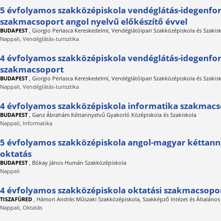
5 évfolyamos szakközépiskola vendéglátás-idegenfo
szakmacsoport angol nyelvű előkészítő évvel
BUDAPEST
,
Giorgio Perlasca Kereskedelmi, Vendéglátóipari Szakközépiskola és Szakis
Nappali, Vendéglátás-turisztika
4 évfolyamos szakközépiskola vendéglátás-idegenfo
szakmacsoport
BUDAPEST
,
Giorgio Perlasca Kereskedelmi, Vendéglátóipari Szakközépiskola és Szakis
Nappali, Vendéglátás-turisztika
4 évfolyamos szakközépiskola informatika szakmac
BUDAPEST
,
Ganz Ábrahám Kéttannyelvű Gyakorló Középiskola és Szakiskola
Nappali, Informatika
5 évfolyamos szakközépiskola angol-magyar kéttan
oktatás
BUDAPEST
,
Bókay János Humán Szakközépiskola
Nappali
4 évfolyamos szakközépiskola oktatási szakmacsopo
TISZAFÜRED
,
Hámori András Műszaki Szakközépiskola, Szakképző Intézet és Általános 
Nappali, Oktatás