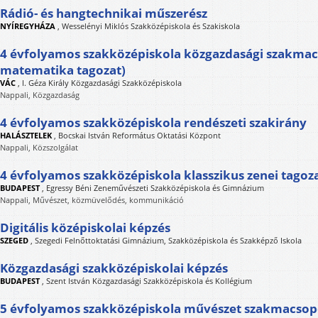
Rádió- és hangtechnikai műszerész
NYÍREGYHÁZA
,
Wesselényi Miklós Szakközépiskola és Szakiskola
4 évfolyamos szakközépiskola közgazdasági szakmac
matematika tagozat)
VÁC
,
I. Géza Király Közgazdasági Szakközépiskola
Nappali, Közgazdaság
4 évfolyamos szakközépiskola rendészeti szakirány
HALÁSZTELEK
,
Bocskai István Református Oktatási Központ
Nappali, Közszolgálat
4 évfolyamos szakközépiskola klasszikus zenei tagoz
BUDAPEST
,
Egressy Béni Zeneművészeti Szakközépiskola és Gimnázium
Nappali, Művészet, közmüvelődés, kommunikáció
Digitális középiskolai képzés
SZEGED
,
Szegedi Felnőttoktatási Gimnázium, Szakközépiskola és Szakképző Iskola
Közgazdasági szakközépiskolai képzés
BUDAPEST
,
Szent István Közgazdasági Szakközépiskola és Kollégium
5 évfolyamos szakközépiskola művészet szakmacso