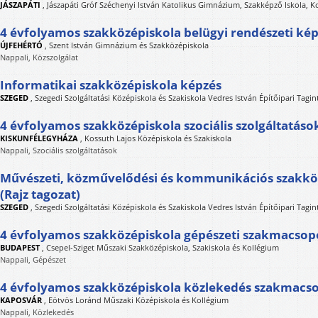
JÁSZAPÁTI
,
Jászapáti Gróf Széchenyi István Katolikus Gimnázium, Szakképző Iskola, K
4 évfolyamos szakközépiskola belügyi rendészeti ké
ÚJFEHÉRTÓ
,
Szent István Gimnázium és Szakközépiskola
Nappali, Közszolgálat
Informatikai szakközépiskola képzés
SZEGED
,
Szegedi Szolgáltatási Középiskola és Szakiskola Vedres István Építőipari Tag
4 évfolyamos szakközépiskola szociális szolgáltatáso
KISKUNFÉLEGYHÁZA
,
Kossuth Lajos Középiskola és Szakiskola
Nappali, Szociális szolgáltatások
Művészeti, közművelődési és kommunikációs szakköz
(Rajz tagozat)
SZEGED
,
Szegedi Szolgáltatási Középiskola és Szakiskola Vedres István Építőipari Tag
4 évfolyamos szakközépiskola gépészeti szakmacsop
BUDAPEST
,
Csepel-Sziget Műszaki Szakközépiskola, Szakiskola és Kollégium
Nappali, Gépészet
4 évfolyamos szakközépiskola közlekedés szakmacs
KAPOSVÁR
,
Eötvös Loránd Műszaki Középiskola és Kollégium
Nappali, Közlekedés