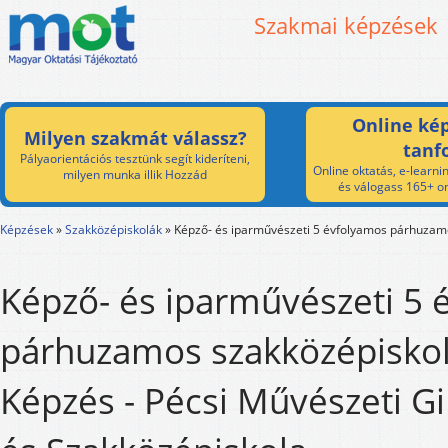
Szakmai képzések
Online kép
Milyen szakmát válassz?
tanf
Pályaorientációs tesztünk segít kideríteni,
Online oktatás, e-learnin
milyen munka illik Hozzád
és válogass 165+ on
Képzések
»
Szakközépiskolák
»
Képző- és iparművészeti 5 évfolyamos párhuzam
Képző- és iparművészeti 5 
párhuzamos szakközépiskol
Képzés - Pécsi Művészeti 