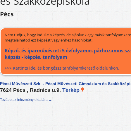
és Szakközépiskola
Pécs
Nem tudjuk, hogy indul-e a képzés, de ajánlunk egy másik tanfolyamkeres
megtalálhatod ezt képzést vagy ehhez hasonlókat:
Képző- és iparművészeti 5 évfolyamos párhuzamos sz
képzés - képzés, tanfolyam
>>> Kattints ide, és böngéssz tanfolyamkereső oldalunkon.
Pécsi Művészeti Szki - Pécsi Művészeti Gimnázium és Szakközépi
7624 Pécs , Radnics u.9.
Térkép
Tovább az intézmény oldalára →