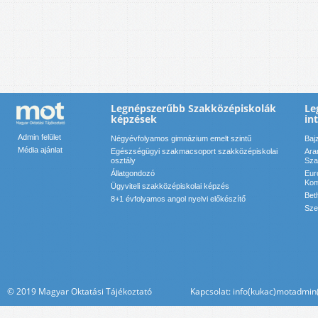
Legnépszerűbb Szakközépiskolák
Le
képzések
in
Admin felület
Négyévfolyamos gimnázium emelt szintű
Baj
Média ajánlat
Egészségügyi szakmacsoport szakközépiskolai
Ara
osztály
Sza
Állatgondozó
Eur
Kom
Ügyviteli szakközépiskolai képzés
Bet
8+1 évfolyamos angol nyelvi előkészítő
Sze
© 2019 Magyar Oktatási Tájékoztató Kapcsolat: info(kukac)motadmin(