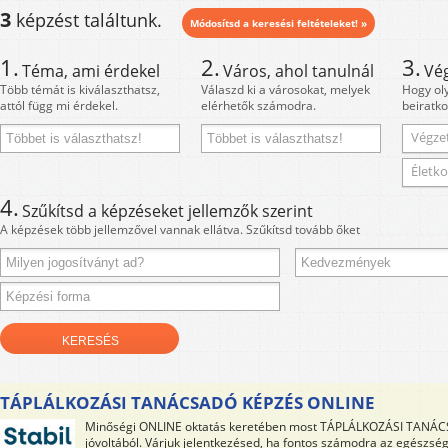
3
képzést találtunk.
Módosítsd a keresési feltételeket! »
1.
2.
3.
Téma, ami érdekel
Város, ahol tanulnál
Vé
Több témát is kiválaszthatsz,
Válaszd ki a városokat, melyek
Hogy ol
attól függ mi érdekel.
elérhetők számodra.
beiratko
Végzet
Életko
4.
Szűkítsd a képzéseket jellemzők szerint
A képzések több jellemzővel vannak ellátva. Szűkítsd tovább őket
TÁPLÁLKOZÁSI TANÁCSADÓ KÉPZÉS ONLINE
Minőségi ONLINE oktatás keretében most TÁPLÁLKOZÁSI TANÁCS
jóvoltából. Várjuk jelentkezésed, ha fontos számodra az egészség