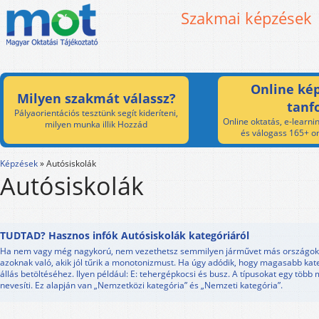
Szakmai képzések
Online kép
Milyen szakmát válassz?
tanf
Pályaorientációs tesztünk segít kideríteni,
Online oktatás, e-learnin
milyen munka illik Hozzád
és válogass 165+ on
Képzések
»
Autósiskolák
Autósiskolák
TUDTAD? Hasznos infók Autósiskolák kategóriáról
Ha nem vagy még nagykorú, nem vezethetsz semmilyen járművet más országok
azoknak való, akik jól tűrik a monotonizmust. Ha úgy adódik, hogy magasabb kat
állás betöltéséhez. Ilyen például: E: tehergépkocsi és busz. A típusokat egy több 
nevesíti. Ez alapján van „Nemzetközi kategória” és „Nemzeti kategória”.