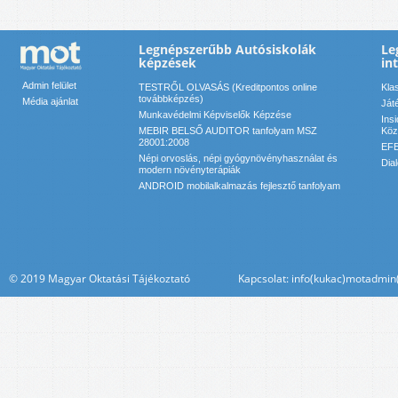
Legnépszerűbb Autósiskolák
Le
képzések
in
Admin felület
TESTRŐL OLVASÁS (Kreditpontos online
Kla
továbbképzés)
Média ajánlat
Ját
Munkavédelmi Képviselők Képzése
Ins
MEBIR BELSŐ AUDITOR tanfolyam MSZ
Köz
28001:2008
EFE
Népi orvoslás, népi gyógynövényhasználat és
Dia
modern növényterápiák
ANDROID mobilalkalmazás fejlesztő tanfolyam
© 2019 Magyar Oktatási Tájékoztató Kapcsolat: info(kukac)motadmin(