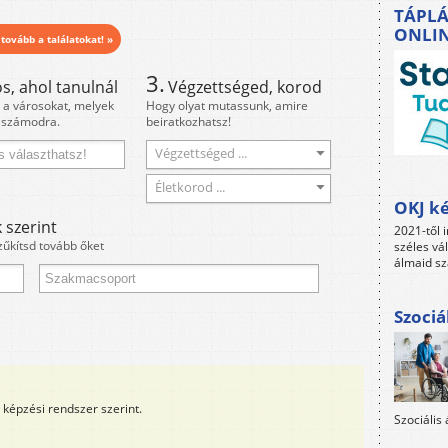
TÁPLÁ
ONLI
 tovább a találatokat! »
3.
s, ahol tanulnál
Végzettséged, korod
i a városokat, melyek
Hogy olyat mutassunk, amire
 számodra.
beiratkozhatsz!
Végzettséged ...
Életkorod ...
OKJ ké
 szerint
2021-től i
zűkítsd tovább őket
széles vá
álmaid sz
Szociá
képzési rendszer szerint.
Szociális