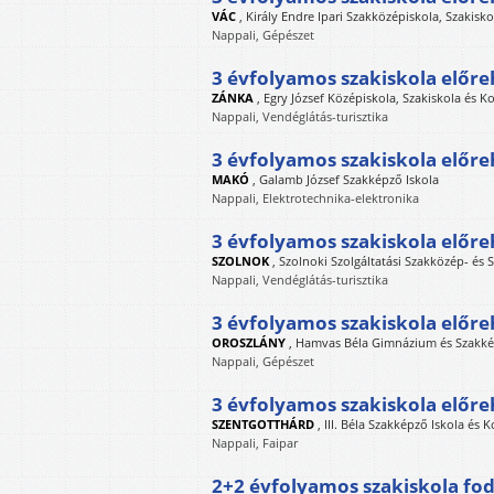
VÁC
,
Király Endre Ipari Szakközépiskola, Szakisk
Nappali, Gépészet
3 évfolyamos szakiskola előre
ZÁNKA
,
Egry József Középiskola, Szakiskola és K
Nappali, Vendéglátás-turisztika
3 évfolyamos szakiskola előre
MAKÓ
,
Galamb József Szakképző Iskola
Nappali, Elektrotechnika-elektronika
3 évfolyamos szakiskola előre
SZOLNOK
,
Szolnoki Szolgáltatási Szakközép- és
Nappali, Vendéglátás-turisztika
3 évfolyamos szakiskola előre
OROSZLÁNY
,
Hamvas Béla Gimnázium és Szakké
Nappali, Gépészet
3 évfolyamos szakiskola előre
SZENTGOTTHÁRD
,
III. Béla Szakképző Iskola és 
Nappali, Faipar
2+2 évfolyamos szakiskola fod