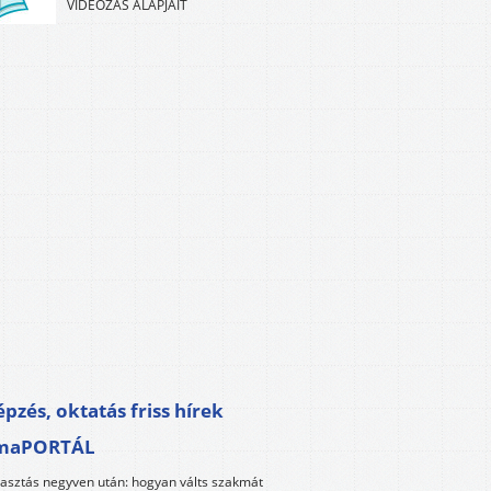
VIDEÓZÁS ALAPJAIT
pzés, oktatás friss hírek
maPORTÁL
lasztás negyven után: hogyan válts szakmát