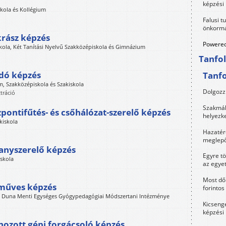
képzési
skola és Kollégium
Falusi t
önkormá
krász képzés
Powered
skola, Két Tanítási Nyelvű Szakközépiskola és Gimnázium
Tanfo
adó képzés
Tanf
 Szakközépiskola és Szakiskola
Dolgozz 
tráció
Szakmák 
pontifűtés- és csőhálózat-szerelő képzés
helyezk
kiskola
Hazatérő
meglepő
lanyszerelő képzés
Egyre t
iskola
az egye
Most dől
őműves képzés
forintos
 Duna Menti Egységes Gyógypedagógiai Módszertani Intézménye
Kicsenge
képzési
hozott gépi forgácsoló képzés