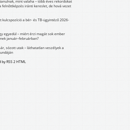
tanulnak, mint valaha – több éves rekordokat
a felnőttképzés iránti kereslet, de hová vezet
tt kulcspozíció a bér- és TB-ügyintéző 2026-
y egyedül – miért érzi magát sok ember
nek január–februárban?
sár, sózott utak – láthatatlan veszélyek a
bundáján
 by RSS 2 HTML