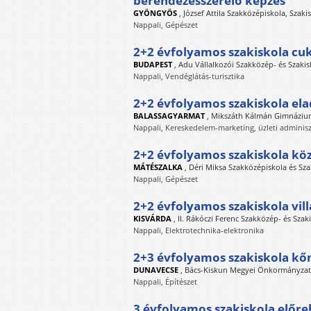
berendezésszerelő képzés
GYÖNGYÖS
,
József Attila Szakközépiskola, Szaki
Nappali, Gépészet
2+2 évfolyamos szakiskola cu
BUDAPEST
,
Adu Vállalkozói Szakközép- és Szaki
Nappali, Vendéglátás-turisztika
2+2 évfolyamos szakiskola el
BALASSAGYARMAT
,
Mikszáth Kálmán Gimnázium,
Nappali, Kereskedelem-marketing, üzleti adminisz
2+2 évfolyamos szakiskola köz
MÁTÉSZALKA
,
Déri Miksa Szakközépiskola és Sza
Nappali, Gépészet
2+2 évfolyamos szakiskola vil
KISVÁRDA
,
II. Rákóczi Ferenc Szakközép- és Szak
Nappali, Elektrotechnika-elektronika
2+3 évfolyamos szakiskola k
DUNAVECSE
,
Bács-Kiskun Megyei Önkormányzat
Nappali, Építészet
3 évfolyamos szakiskola előre