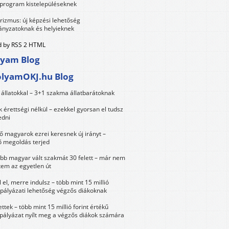
 program kistelepüléseknek
urizmus: új képzési lehetőség
nyzatoknak és helyieknek
 by RSS 2 HTML
lyam Blog
olyamOKJ.hu Blog
állatokkal – 3+1 szakma állatbarátoknak
érettségi nélkül – ezekkel gyorsan el tudsz
edni
 magyarok ezrei keresnek új irányt –
 megoldás terjed
öbb magyar vált szakmát 30 felett – már nem
tem az egyetlen út
 el, merre indulsz – több mint 15 millió
 pályázati lehetőség végzős diákoknak
ttek – több mint 15 millió forint értékű
 pályázat nyílt meg a végzős diákok számára