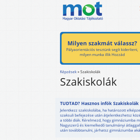
Milyen szakmát válassz?
Pályaorientációs tesztünk segít kideríteni,
milyen munka illik Hozzád
Képzések
»
Szakiskolák
Szakiskolák
TUDTAD? Hasznos infók Szakiskolák 
Jelentkezz szakiskolába, ha határozott elképz
szaksuli befejezése után átjelentkezhetsz közé
a többi diák. Kérelmezd, hogy gimnáziumba m
Nagyszerű és kiemelkedő tanulmányi átlaggal 
után továbbtanulni, járhatsz gimnáziumba akár