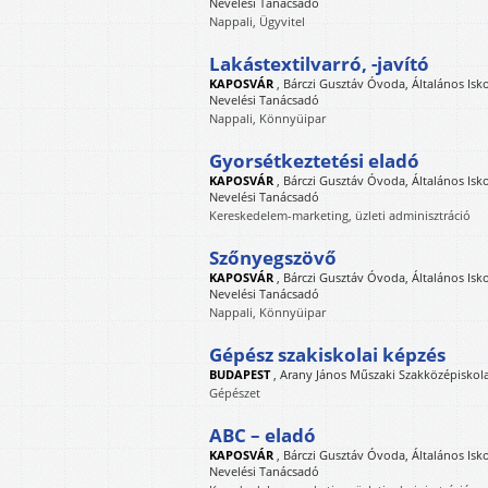
Nevelési Tanácsadó
Nappali, Ügyvitel
Lakástextilvarró, -javító
KAPOSVÁR
,
Bárczi Gusztáv Óvoda, Általános Isk
Nevelési Tanácsadó
Nappali, Könnyüipar
Gyorsétkeztetési eladó
KAPOSVÁR
,
Bárczi Gusztáv Óvoda, Általános Isk
Nevelési Tanácsadó
Kereskedelem-marketing, üzleti adminisztráció
Szőnyegszövő
KAPOSVÁR
,
Bárczi Gusztáv Óvoda, Általános Isk
Nevelési Tanácsadó
Nappali, Könnyüipar
Gépész szakiskolai képzés
BUDAPEST
,
Arany János Műszaki Szakközépiskola
Gépészet
ABC – eladó
KAPOSVÁR
,
Bárczi Gusztáv Óvoda, Általános Isk
Nevelési Tanácsadó