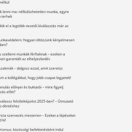
nélkül
k lenni ma: nélkülözhetetlen munka, egyre
 terhek
kik el a legtöbb vezetői kiválasztás már az
unkavédelem: hogyan öltözzünk kényelmesen
ben?
és szellemi munkák férfiaknak – ezeken a
ken garantált az elhelyezkedés
szakmák – dolgozz azzal, amit szeretsz
m a kollégákkal, hogy jobb csapat legyetek!
anulás előnyei és buktatói – mire figyelj
zás előtt?
válassz felnőttképzést 2025-ben? – Útmutató
bb döntéshez
ncia szervezés mesterien – Ezeket a lépéseket
 ki!
urizmus: közösségi befektetésként indul