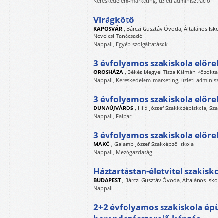
Kereskedelem-marketing, üzleti adminisztráció
Virágkötő
KAPOSVÁR
,
Bárczi Gusztáv Óvoda, Általános Isk
Nevelési Tanácsadó
Nappali, Egyéb szolgáltatások
3 évfolyamos szakiskola előre
OROSHÁZA
,
Békés Megyei Tisza Kálmán Közokta
Nappali, Kereskedelem-marketing, üzleti adminisz
3 évfolyamos szakiskola előre
DUNAÚJVÁROS
,
Hild József Szakközépiskola, Sz
Nappali, Faipar
3 évfolyamos szakiskola előr
MAKÓ
,
Galamb József Szakképző Iskola
Nappali, Mezőgazdaság
Háztartástan-életvitel szakisk
BUDAPEST
,
Bárczi Gusztáv Óvoda, Általános Iskol
Nappali
2+2 évfolyamos szakiskola épü