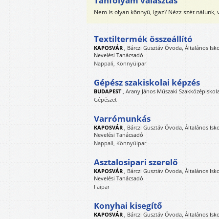
Tanfolyam választás
Nem is olyan könnyű, igaz? Nézz szét nálunk,
Textiltermék összeállító
KAPOSVÁR
,
Bárczi Gusztáv Óvoda, Általános Isk
Nevelési Tanácsadó
Nappali, Könnyüipar
Gépész szakiskolai képzés
BUDAPEST
,
Arany János Műszaki Szakközépiskola
Gépészet
Varrómunkás
KAPOSVÁR
,
Bárczi Gusztáv Óvoda, Általános Isk
Nevelési Tanácsadó
Nappali, Könnyüipar
Asztalosipari szerelő
KAPOSVÁR
,
Bárczi Gusztáv Óvoda, Általános Isk
Nevelési Tanácsadó
Faipar
Konyhai kisegítő
KAPOSVÁR
,
Bárczi Gusztáv Óvoda, Általános Isk