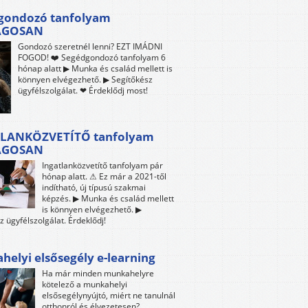
gondozó tanfolyam
ÁGOSAN
Gondozó szeretnél lenni? EZT IMÁDNI
FOGOD! ❤️ Segédgondozó tanfolyam 6
hónap alatt ▶ Munka és család mellett is
könnyen elvégezhető. ▶ Segítőkész
ügyfélszolgálat. ❤ Érdeklődj most!
LANKÖZVETÍTŐ tanfolyam
ÁGOSAN
Ingatlanközvetítő tanfolyam pár
hónap alatt. ⚠ Ez már a 2021-től
indítható, új típusú szakmai
képzés. ▶ Munka és család mellett
is könnyen elvégezhető. ▶
z ügyfélszolgálat. Érdeklődj!
elyi elsősegély e-learning
Ha már minden munkahelyre
kötelező a munkahelyi
elsősegélynyújtó, miért ne tanulnál
otthonról és élvezetesen?