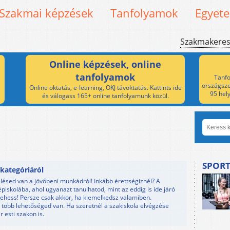
Szakmai képzések
Tanfolyamok
Egyet
Szakmakere
Online képzések, online
tanfolyamok
Tanfo
országsze
Online oktatás, e-learning, OKJ távoktatás. Kattints ide
95 hel
és válogass 165+ online tanfolyamunk közül.
SPORT
kategóriáról
elésed van a jövőbeni munkádról! Inkább érettségiznél? A
piskolába, ahol ugyanazt tanulhatod, mint az eddig is ide járó
ehess! Persze csak akkor, ha kiemelkedsz valamiben.
több lehetőséged van. Ha szeretnél a szakiskola elvégzése
 esti szakon is.