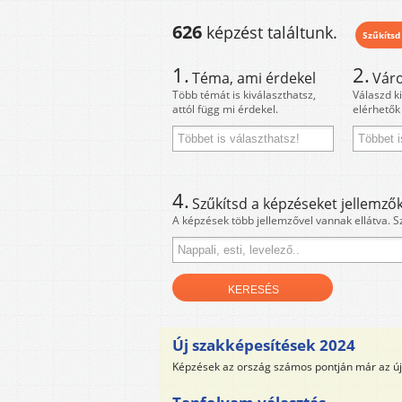
626
képzést találtunk.
Szűkítsd
1.
2.
Téma, ami érdekel
Váro
Több témát is kiválaszthatsz,
Válaszd k
attól függ mi érdekel.
elérhetők
4.
Szűkítsd a képzéseket jellemzők
A képzések több jellemzővel vannak ellátva. S
Új szakképesítések 2024
Képzések az ország számos pontján már az új 