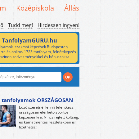
em
Középiskola
Állás
ső
Tudd meg!
Hirdessen ingyen!
TanfolyamGURU.hu
lyamok, szakmai képzések Budapesten,
rte és online. 1723 tanfolyam, felnőttképzés
yszínen kedvezményekkel és bónuszokkal.
 tanfolyamok ORSZÁGOSAN
Edző szeretnél lenni? Jelentkezz
országosan elérhető sportos
képzéseinkre. Nincs rejtett költség,
és kamatmentes részletekben is
fizethetsz!