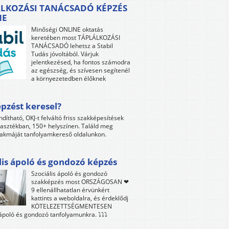
LKOZÁSI TANÁCSADÓ KÉPZÉS
NE
Minőségi ONLINE oktatás
keretében most TÁPLÁLKOZÁSI
TANÁCSADÓ lehetsz a Stabil
Tudás jóvoltából. Várjuk
jelentkezésed, ha fontos számodra
az egészség, és szívesen segítenél
a környezetedben élőknek
pzést keresel?
ndítható, OKJ-t felváltó friss szakképesítések
lasztékban, 150+ helyszínen. Találd meg
akmáját tanfolyamkereső oldalunkon.
lis ápoló és gondozó képzés
Szociális ápoló és gondozó
szakképzés most ORSZÁGOSAN ❤
9 ellenállhatatlan érvünkért
kattints a weboldalra, és érdeklődj
KÖTELEZETTSÉGMENTESEN
 ápoló és gondozó tanfolyamunkra. ⤵⤵⤵