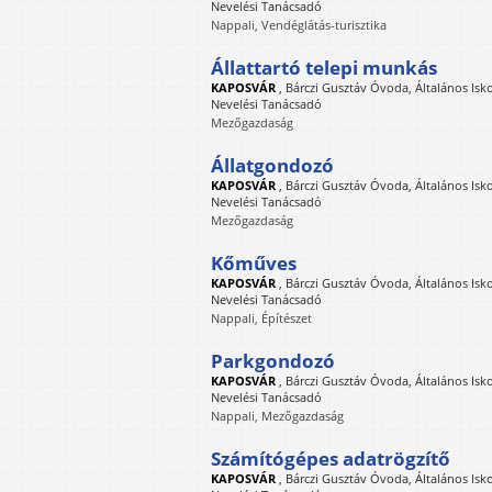
Nevelési Tanácsadó
Nappali, Vendéglátás-turisztika
Állattartó telepi munkás
KAPOSVÁR
,
Bárczi Gusztáv Óvoda, Általános Isk
Nevelési Tanácsadó
Mezőgazdaság
Állatgondozó
KAPOSVÁR
,
Bárczi Gusztáv Óvoda, Általános Isk
Nevelési Tanácsadó
Mezőgazdaság
Kőműves
KAPOSVÁR
,
Bárczi Gusztáv Óvoda, Általános Isk
Nevelési Tanácsadó
Nappali, Építészet
Parkgondozó
KAPOSVÁR
,
Bárczi Gusztáv Óvoda, Általános Isk
Nevelési Tanácsadó
Nappali, Mezőgazdaság
Számítógépes adatrögzítő
KAPOSVÁR
,
Bárczi Gusztáv Óvoda, Általános Isk