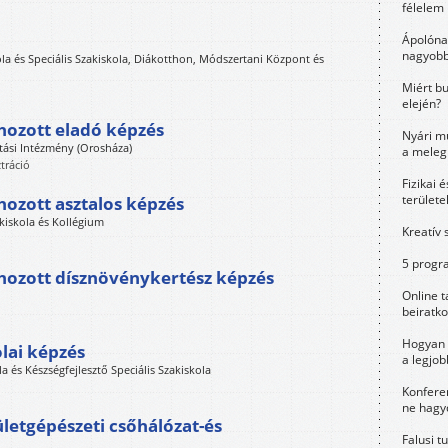
félelem 
Ápolóna
nagyobb
ola és Speciális Szakiskola, Diákotthon, Módszertani Központ és
Miért bu
elején?
hozott eladó képzés
Nyári m
tási Intézmény (Orosháza)
a meleg
tráció
Fizikai 
területe
hozott asztalos képzés
akiskola és Kollégium
Kreatív 
5 progra
ehozott dísznövénykertész képzés
Online t
beiratko
Hogyan 
olai képzés
a legjo
a és Készségfejlesztő Speciális Szakiskola
Konfere
ne hagyd
letgépészeti csőhálózat-és
Falusi t