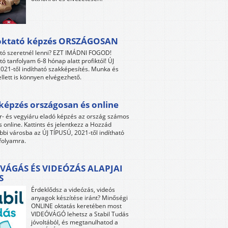
oktató képzés ORSZÁGOSAN
tó szeretnél lenni? EZT IMÁDNI FOGOD!
tó tanfolyam 6-8 hónap alatt profiktól! ÚJ
021-től indítható szakképesítés. Munka és
llett is könnyen elvégezhető.
képzés országosan és online
r- és vegyiáru eladó képzés az ország számos
s online. Kattints és jelentkezz a Hozzád
bbi városba az ÚJ TÍPUSÚ, 2021-től indítható
folyamra.
VÁGÁS ÉS VIDEÓZÁS ALAPJAI
S
Érdeklődsz a videózás, videós
anyagok készítése iránt? Minőségi
ONLINE oktatás keretében most
VIDEÓVÁGÓ lehetsz a Stabil Tudás
jóvoltából, és megtanulhatod a