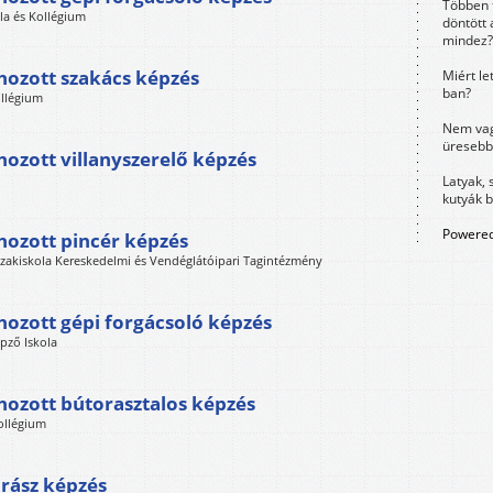
Többen 
ola és Kollégium
döntött 
mindez?
hozott szakács képzés
Miért le
ban?
ollégium
Nem vag
üresebb
hozott villanyszerelő képzés
Latyak, 
kutyák 
Powered
hozott pincér képzés
 Szakiskola Kereskedelmi és Vendéglátóipari Tagintézmény
hozott gépi forgácsoló képzés
pző Iskola
hozott bútorasztalos képzés
Kollégium
rász képzés