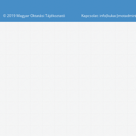
© 2019 Magyar Oktatási Tájékoztató Kapcsolat: info(kukac)motadmin(