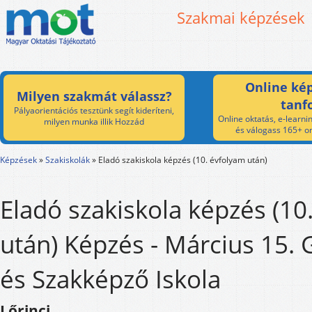
Szakmai képzések
Online kép
Milyen szakmát válassz?
tanf
Pályaorientációs tesztünk segít kideríteni,
Online oktatás, e-learnin
milyen munka illik Hozzád
és válogass 165+ on
Képzések
»
Szakiskolák
»
Eladó szakiskola képzés (10. évfolyam után)
Eladó szakiskola képzés (10
után) Képzés - Március 15.
és Szakképző Iskola
Lőrinci