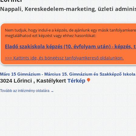
Nappali, Kereskedelem-marketing, üzleti adminis
Nem tudjuk, hogy indul-e a képzés, de ajánlunk egy másik tanfolyamkeres
megtalálhatod ezt képzést vagy ehhez hasonlókat:
Eladó szakiskola képzés (10. évfolyam után) - képzés,
>>> Kattints ide, és böngéssz tanfolyamkereső oldalunkon.
Márc 15 Gimnázium - Március 15. Gimnázium és Szakképző Iskola
3024 Lőrinci , Kastélykert
Térkép
Tovább az intézmény oldalára →