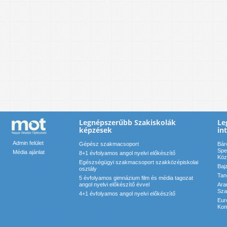
Legnépszerűbb Szakiskolák
Le
képzések
in
Admin felület
Gépész szakmacsoport
Bár
Spe
Média ajánlat
8+1 évfolyamos angol nyelvi előkészítő
Köz
Egészségügyi szakmacsoport szakközépiskolai
Baj
osztály
Tan
5 évfolyamos gimnázium film és média tagozat
angol nyelvi előkészítő évvel
Ara
Sza
4+1 évfolyamos angol nyelvi előkészítő
Eur
Kom