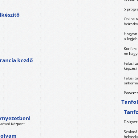
5 progra
lkészítő
Online t
beiratko
Hogyan 
a legjo
Konfere
ne hagyd
francia kezdő
Falusi t
képzési
Falusi t
önkormá
Powered
Tanfo
Tanf
örnyezetben!
Dolgozz 
taztató Központ
Szakmák 
folyam
helyezk