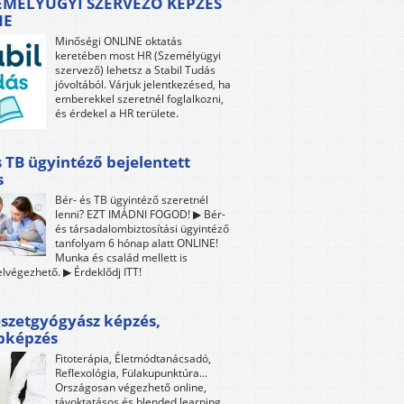
EMÉLYÜGYI SZERVEZŐ KÉPZÉS
NE
Minőségi ONLINE oktatás
keretében most HR (Személyügyi
szervező) lehetsz a Stabil Tudás
jóvoltából. Várjuk jelentkezésed, ha
emberekkel szeretnél foglalkozni,
és érdekel a HR területe.
s TB ügyintéző bejelentett
s
Bér- és TB ügyintéző szeretnél
lenni? EZT IMÁDNI FOGOD! ▶ Bér-
és társadalombiztosítási ügyintéző
tanfolyam 6 hónap alatt ONLINE!
Munka és család mellett is
lvégezhető. ▶ Érdeklődj ITT!
szetgyógyász képzés,
bképzés
Fitoterápia, Életmódtanácsadó,
Reflexológia, Fülakupunktúra...
Országosan végezhető online,
távoktatásos és blended learning