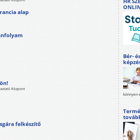
HR SZ
ONLI
francia alap
tanfolyam
Bér- é
képzé
dön!
taztató Központ
könnyen e
Termé
továb
gára felkészítő