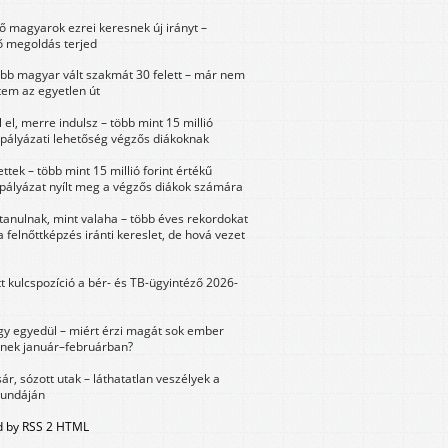
 magyarok ezrei keresnek új irányt –
 megoldás terjed
öbb magyar vált szakmát 30 felett – már nem
tem az egyetlen út
 el, merre indulsz – több mint 15 millió
 pályázati lehetőség végzős diákoknak
ttek – több mint 15 millió forint értékű
 pályázat nyílt meg a végzős diákok számára
tanulnak, mint valaha – több éves rekordokat
a felnőttképzés iránti kereslet, de hová vezet
tt kulcspozíció a bér- és TB-ügyintéző 2026-
y egyedül – miért érzi magát sok ember
nek január–februárban?
sár, sózott utak – láthatatlan veszélyek a
bundáján
 by RSS 2 HTML