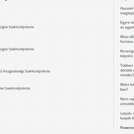
Hazatérő
meglepő
Egyre t
ógiai Szakközépiskola
az egye
Most dől
forintos
ógiai Szakközépiskola
Kicsenge
képzési
Többen 
döntött 
lvű Közgazdasági Szakközépiskola
mindez?
Miért le
tai Szakközépiskola
ban?
Nem vag
üresebb
Latyak, 
kutyák 
Powered