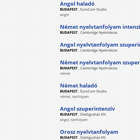
Angol haladó
BUDAPEST
,
EuroCom Studio
angol
Német nyelvtanfolyam intenz
BUDAPEST
,
Cambridge Nyelviskola
Angol nyelvtanfolyam szuperi
BUDAPEST
,
Cambridge Nyelviskola
Német nyelvtanfolyam szuper
BUDAPEST
,
Cambridge Nyelviskola
német
Német haladó
BUDAPEST
,
EuroCom Studio
német, tanfolyam
Angol szuperintenzív
BUDAPEST
,
Dialógusház Kft.
angol, tanfolyam
Orosz nyelvtanfolyam
BUDAPEST
,
Dialógusház Kft.