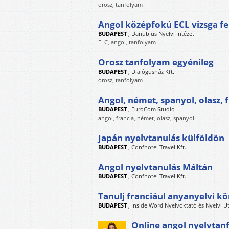
orosz, tanfolyam
Angol középfokú ECL vizsga fe
BUDAPEST
,
Danubius Nyelvi Intézet
ELC, angol, tanfolyam
Orosz tanfolyam egyénileg
BUDAPEST
,
Dialógusház Kft.
orosz, tanfolyam
Angol, német, spanyol, olasz, 
BUDAPEST
,
EuroCom Studio
angol, francia, német, olasz, spanyol
Japán nyelvtanulás külföldön
BUDAPEST
,
Confhotel Travel Kft.
Angol nyelvtanulás Máltán
BUDAPEST
,
Confhotel Travel Kft.
Tanulj franciául anyanyelvi k
BUDAPEST
,
Inside Word Nyelvoktató és Nyelvi U
Online angol nyelvtan