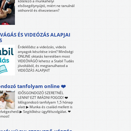
kötelező a munkahelyi
elsősegélynyújtó, miért ne tanulnál
otthonról és élvezetesen?
VÁGÁS ÉS VIDEÓZÁS ALAPJAI
S
Érdeklődsz a videózás, videós
anyagok készítése iránt? Minőségi
ONLINE oktatás keretében most
VIDEÓVÁGÓ lehetsz a Stabil Tudás
jóvoltából, és megtanulhatod a
VIDEÓZÁS ALAPJAIT
ndozó tanfolyam online ❤️
IDŐSGONDOZÓ SZERETNÉL
LENNI? EZT IMÁDNI FOGOD! ❤️
Idősgondozó tanfolyam 1,5 hónap
alatt ▶ Munka és család mellett is
lvégezhető.▶ Segítőkész ügyfélszolgálat. ❤
 most!