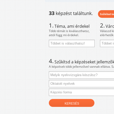
33
képzést találtunk.
Szűkítsd to
1.
2.
Téma, ami érdekel
Váro
Több témát is kiválaszthatsz,
Válaszd k
attól függ mi érdekel.
elérhetők
4.
Szűkítsd a képzéseket jellemzők
A képzések több jellemzővel vannak ellátva. S