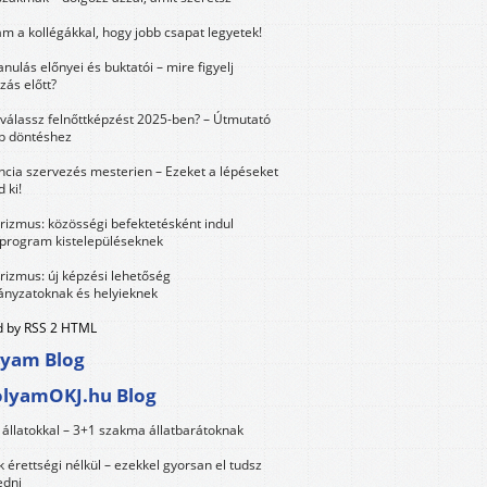
m a kollégákkal, hogy jobb csapat legyetek!
anulás előnyei és buktatói – mire figyelj
zás előtt?
válassz felnőttképzést 2025-ben? – Útmutató
bb döntéshez
ncia szervezés mesterien – Ezeket a lépéseket
 ki!
urizmus: közösségi befektetésként indul
 program kistelepüléseknek
urizmus: új képzési lehetőség
nyzatoknak és helyieknek
 by RSS 2 HTML
lyam Blog
olyamOKJ.hu Blog
állatokkal – 3+1 szakma állatbarátoknak
érettségi nélkül – ezekkel gyorsan el tudsz
edni