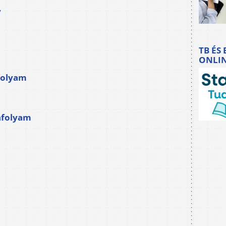
v
TB ÉS
ONLI
folyam
nfolyam