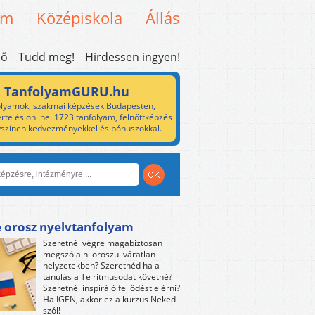
em
Középiskola
Állás
ső
Tudd meg!
Hirdessen ingyen!
TanfolyamGURU.hu
lyamok, szakmai képzések Budapesten,
rte és online. 1723 tanfolyam, felnőttképzés
yszínen kedvezményekkel és bónuszokkal.
e orosz nyelvtanfolyam
Szeretnél végre magabiztosan
megszólalni oroszul váratlan
helyzetekben? Szeretnéd ha a
tanulás a Te ritmusodat követné?
Szeretnél inspiráló fejlődést elérni?
Ha IGEN, akkor ez a kurzus Neked
szól!