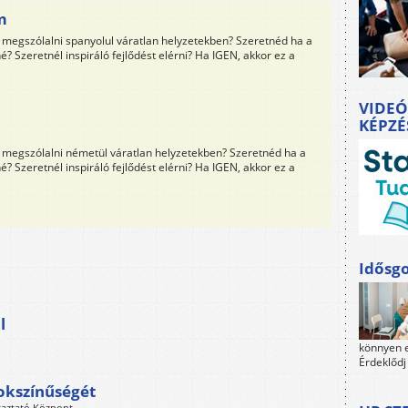
m
megszólalni spanyolul váratlan helyzetekben? Szeretnéd ha a
? Szeretnél inspiráló fejlődést elérni? Ha IGEN, akkor ez a
VIDEÓ
KÉPZÉ
megszólalni németül váratlan helyzetekben? Szeretnéd ha a
? Szeretnél inspiráló fejlődést elérni? Ha IGEN, akkor ez a
Idősgo
l
könnyen e
Érdeklődj
okszínűségét
taztató Központ