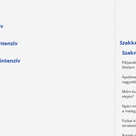
ív
Szakké
ntenzív
Szak
intenzív
Pályavá
félelem 
Ápolóna
nagyobb
Miért bu
elején?
Nyári m
a meleg
Fizikai 
területe
Kreatív 