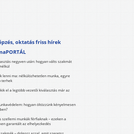
pzés, oktatás friss hírek
maPORTÁL
lasztás negyven után: hogyan válts szakmát
nélkül
k lenni ma: nélkülözhetetlen munka, egyre
 terhek
kik el a legtöbb vezetői kiválasztás már az
unkavédelem: hogyan öltözzünk kényelmesen
ben?
és szellemi munkák férfiaknak – ezeken a
ken garantált az elhelyezkedés
szakmák – dolgozz azzal, amit szeretsz