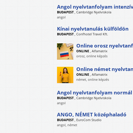
Angol nyelvtanfolyam intenzí
BUDAPEST
,
Cambridge Nyelviskola
angol
Kínai nyelvtanulás külföldön
BUDAPEST
,
Confhotel Travel Kft.
Online orosz nyelvtan
ONLINE
,
Alfamatrix
orosz, online képzés
Online német nyelvta
ONLINE
,
Alfamatrix
német, online képzés
Angol nyelvtanfolyam normál
BUDAPEST
,
Cambridge Nyelviskola
angol
ANGO, NÉMET középhaladó
BUDAPEST
,
EuroCom Studio
angol, német