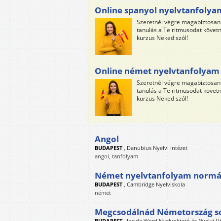
Online spanyol nyelvtanfolya
Szeretnél végre magabiztosan 
tanulás a Te ritmusodat követné
kurzus Neked szól!
Online német nyelvtanfolyam
Szeretnél végre magabiztosan 
tanulás a Te ritmusodat követné
kurzus Neked szól!
Angol
BUDAPEST
,
Danubius Nyelvi Intézet
angol, tanfolyam
Német nyelvtanfolyam normá
BUDAPEST
,
Cambridge Nyelviskola
német
Megcsodálnád Németország s
BUDAPEST
,
Inside Word Nyelvoktató és Nyelvi U