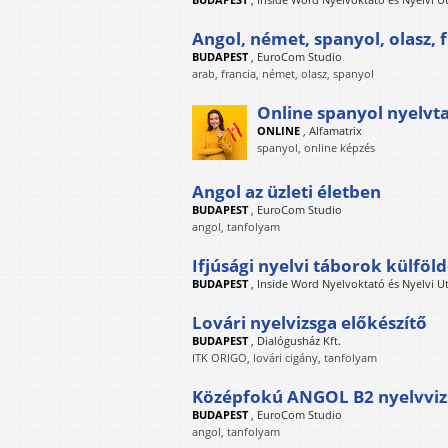
Angol, német, spanyol, olasz, 
BUDAPEST
,
EuroCom Studio
arab, francia, német, olasz, spanyol
Online spanyol nyelv
ONLINE
,
Alfamatrix
spanyol, online képzés
Angol az üzleti életben
BUDAPEST
,
EuroCom Studio
angol, tanfolyam
Ifjúsági nyelvi táborok külföl
BUDAPEST
,
Inside Word Nyelvoktató és Nyelvi U
Lovári nyelvizsga előkészítő
BUDAPEST
,
Dialógusház Kft.
ITK ORIGO, lovári cigány, tanfolyam
Középfokú ANGOL B2 nyelvvizs
BUDAPEST
,
EuroCom Studio
angol, tanfolyam