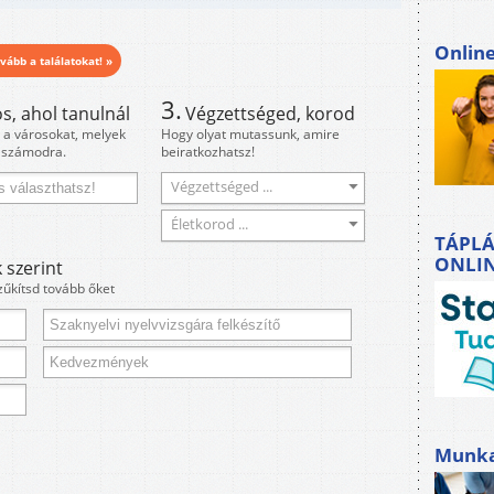
Onlin
vább a találatokat! »
3.
s, ahol tanulnál
Végzettséged, korod
i a városokat, melyek
Hogy olyat mutassunk, amire
 számodra.
beiratkozhatsz!
Végzettséged ...
Életkorod ...
TÁPLÁ
ONLI
 szerint
zűkítsd tovább őket
Munkah