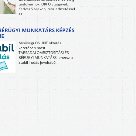
tanfolyamok. OKFŐ vizsgával.
Kedvező árakon, részletfizetéssel
>>
 BÉRÜGYI MUNKATÁRS KÉPZÉS
NE
Minőségi ONLINE oktatás
keretében most
TÁRSADALOMBIZTOSÍTÁSI ÉS
BÉRÜGYI MUNKATÁRS lehetsz a
Stabil Tudás jóvoltából.