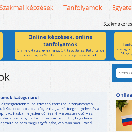
Szakmai képzések
Tanfolyamok
Egyet
Szakmakere
Online képzések, online
tanfolyamok
Tanfo
országsze
Online oktatás, e-learning, OKJ távoktatás. Kattints ide
95 hel
és válogass 165+ online tanfolyamunk közül.
ok
Onlin
yamok kategóriáról
 legmegfelelőbbre, ha szívesen szereznél bizonyítványt a
ző Központ: itt biztosan fogsz magyarról idegen nyelvre és a
ni. Az írásban teljesítendő résznél – a teszten kívül – az
szótárban keresgélhetsz. Euroexam: rajtad áll, hogy hány
rencsére ha nem megy egy feladat, van több másik rövid,