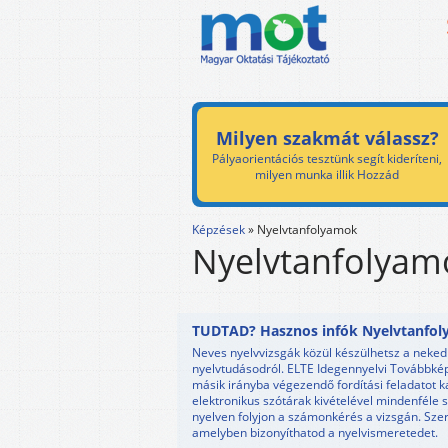
Milyen szakmát válassz?
Pályaorientációs tesztünk segít kideríteni,
milyen munka illik Hozzád
Képzések
»
Nyelvtanfolyamok
Nyelvtanfolyam
TUDTAD? Hasznos infók Nyelvtanfol
Neves nyelvvizsgák közül készülhetsz a neked
nyelvtudásodról. ELTE Idegennyelvi Továbbkép
másik irányba végezendő fordítási feladatot kap
elektronikus szótárak kivételével mindenféle 
nyelven folyjon a számonkérés a vizsgán. Sze
amelyben bizonyíthatod a nyelvismeretedet.