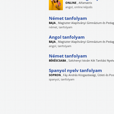
ONLINE
,
Alfamatrix
angol, online képzés
Német tanfolyam
BAJA
,
Magiszter Alapítványi Gimnázium és Pedag
német, tanfolyam
Angol tanfolyam
BAJA
,
Magiszter Alapítványi Gimnázium és Pedag
angol, tanfolyam
Német tanfolyam
BÉKÉSCSABA
,
Széchenyi István Két Tanítási Nye
Spanyol nyelv tanfolyam
SOPRON
,
Fáy András Közgazdasági, Üzleti és Pos
spanyol, tanfolyam