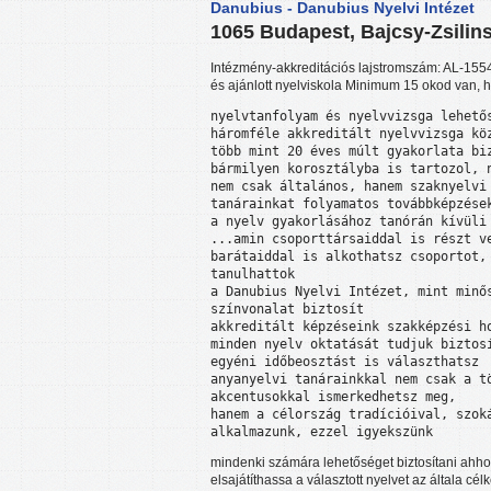
Danubius - Danubius Nyelvi Intézet
1065 Budapest, Bajcsy-Zsilins
Intézmény-akkreditációs lajstromszám: AL-155
és ajánlott nyelviskola Minimum 15 okod van, h
nyelvtanfolyam és nyelvvizsga lehetős
háromféle akkreditált nyelvvizsga köz
több mint 20 éves múlt gyakorlata biz
bármilyen korosztályba is tartozol, n
nem csak általános, hanem szaknyelvi 
tanárainkat folyamatos továbbképzések
a nyelv gyakorlásához tanórán kívüli 
...amin csoporttársaiddal is részt ve
barátaiddal is alkothatsz csoportot, 
tanulhattok

a Danubius Nyelvi Intézet, mint minős
színvonalat biztosít

akkreditált képzéseink szakképzési ho
minden nyelv oktatását tudjuk biztosí
egyéni időbeosztást is választhatsz

anyanyelvi tanárainkkal nem csak a tö
akcentusokkal ismerkedhetsz meg, 

hanem a célország tradícióival, szoká
mindenki számára lehetőséget biztosítani ahho
elsajátíthassa a választott nyelvet az általa célk