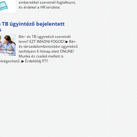
emberekkel szeretnél foglalkozni,
és érdekel a HR területe.
s TB ügyintéző bejelentett
s
Bér- és TB ügyintéző szeretnél
lenni? EZT IMÁDNI FOGOD! ▶ Bér-
és társadalombiztosítási ügyintéző
tanfolyam 6 hónap alatt ONLINE!
Munka és család mellett is
lvégezhető. ▶ Érdeklődj ITT!