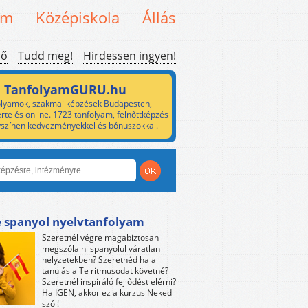
em
Középiskola
Állás
ső
Tudd meg!
Hirdessen ingyen!
TanfolyamGURU.hu
lyamok, szakmai képzések Budapesten,
rte és online. 1723 tanfolyam, felnőttképzés
yszínen kedvezményekkel és bónuszokkal.
e spanyol nyelvtanfolyam
Szeretnél végre magabiztosan
megszólalni spanyolul váratlan
helyzetekben? Szeretnéd ha a
tanulás a Te ritmusodat követné?
Szeretnél inspiráló fejlődést elérni?
Ha IGEN, akkor ez a kurzus Neked
szól!