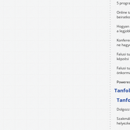
5 progra
Online t
beiratko
Hogyan 
a legjo
Konfere
ne hagyd
Falusi t
képzési
Falusi t
önkormá
Powered
Tanfo
Tanf
Dolgozz 
Szakmák 
helyezk