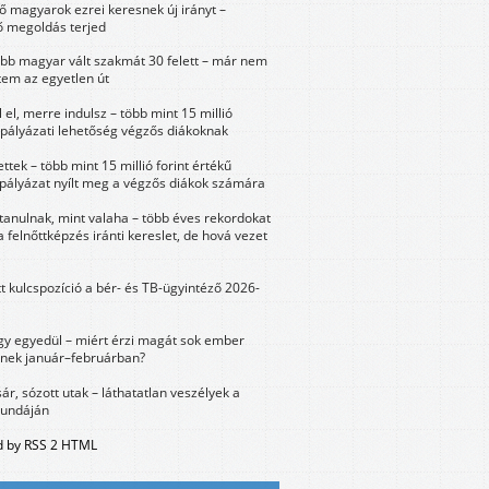
 magyarok ezrei keresnek új irányt –
 megoldás terjed
öbb magyar vált szakmát 30 felett – már nem
tem az egyetlen út
 el, merre indulsz – több mint 15 millió
 pályázati lehetőség végzős diákoknak
ttek – több mint 15 millió forint értékű
 pályázat nyílt meg a végzős diákok számára
tanulnak, mint valaha – több éves rekordokat
a felnőttképzés iránti kereslet, de hová vezet
tt kulcspozíció a bér- és TB-ügyintéző 2026-
y egyedül – miért érzi magát sok ember
nek január–februárban?
sár, sózott utak – láthatatlan veszélyek a
bundáján
 by RSS 2 HTML