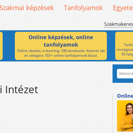
Szakmai képzések
Tanfolyamok
Egyet
Szakmakere
Online képzések, online
tanfolyamok
Tanfo
országsze
Online oktatás, e-learning, OKJ távoktatás. Kattints ide
95 hel
és válogass 165+ online tanfolyamunk közül.
 Intézet
Onlin