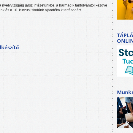
 nyelvvizsgáig jársz Intézetünkbe, a harmadik tanfolyamtól kezdve
k és a 10. kurzus iskolánk ajándéka kitartásodért.
TÁPLÁ
ONLI
lkészítő
Munkah