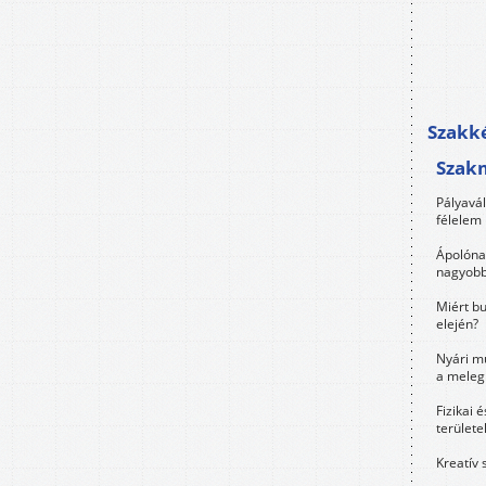
Szakké
Szak
Pályavá
félelem 
Ápolóna
nagyobb
Miért bu
elején?
Nyári m
a meleg
Fizikai 
területe
Kreatív 