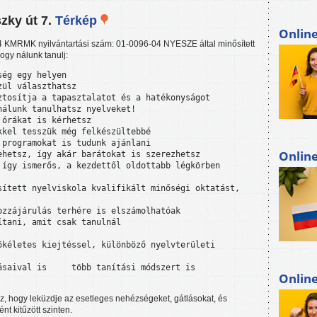
zky út 7.
Térkép
Onlin
4 KMRMK nyilvántartási szám: 01-0096-04 NYESZE által minősített
ogy nálunk tanulj:
ég egy helyen

ül választhatsz

tosítja a tapasztalatot és a hatékonyságot

álunk tanulhatsz nyelveket!

órákat is kérhetsz

kel tesszük még felkészültebbé

programokat is tudunk ajánlani

Onlin
hetsz, így akár barátokat is szerezhetsz

így ismerős, a kezdettől oldottabb légkörben 
ített nyelviskola kvalifikált minőségi oktatást, 
zzájárulás terhére is elszámolhatóak

tani, amit csak tanulnál

kéletes kiejtéssel, különböző nyelvterületi 
saival is     több tanítási módszert is 
Onlin
z, hogy leküzdje az esetleges nehézségeket, gátlásokat, és
ént kitűzött szinten.