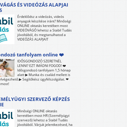
VÁGÁS ÉS VIDEÓZÁS ALAPJAI
S
Érdeklődsz a videózás, videós
anyagok készítése iránt? Minőségi
ONLINE oktatás keretében most
VIDEÓVÁGÓ lehetsz a Stabil Tudás
jóvoltából, és megtanulhatod a
VIDEÓZÁS ALAPJAIT
ndozó tanfolyam online ❤️
IDŐSGONDOZÓ SZERETNÉL
LENNI? EZT IMÁDNI FOGOD! ❤️
Idősgondozó tanfolyam 1,5 hónap
alatt ▶ Munka és család mellett is
lvégezhető.▶ Segítőkész ügyfélszolgálat. ❤
 most!
EMÉLYÜGYI SZERVEZŐ KÉPZÉS
NE
Minőségi ONLINE oktatás
keretében most HR (Személyügyi
szervező) lehetsz a Stabil Tudás
jóvoltából. Várjuk jelentkezésed, ha