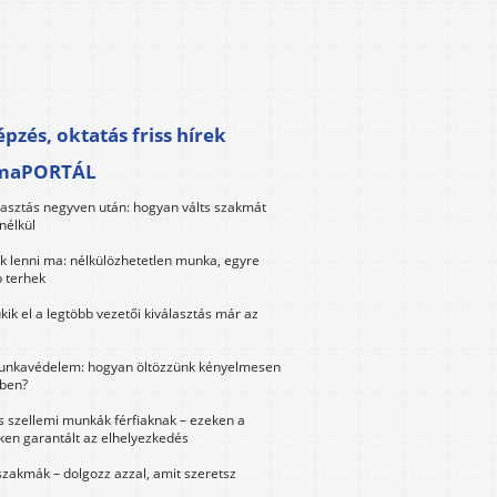
pzés, oktatás friss hírek
maPORTÁL
lasztás negyven után: hogyan válts szakmát
nélkül
k lenni ma: nélkülözhetetlen munka, egyre
 terhek
kik el a legtöbb vezetői kiválasztás már az
unkavédelem: hogyan öltözzünk kényelmesen
ben?
és szellemi munkák férfiaknak – ezeken a
ken garantált az elhelyezkedés
szakmák – dolgozz azzal, amit szeretsz