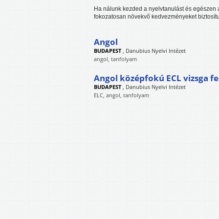
Ha nálunk kezded a nyelvtanulást és egészen a
fokozatosan növekvő kedvezményeket biztosítun
Angol
BUDAPEST
,
Danubius Nyelvi Intézet
angol, tanfolyam
Angol középfokú ECL vizsga fe
BUDAPEST
,
Danubius Nyelvi Intézet
ELC, angol, tanfolyam