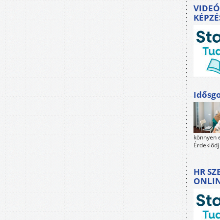
VIDEÓ
KÉPZÉ
Idősgo
könnyen e
Érdeklődj
HR SZ
ONLI