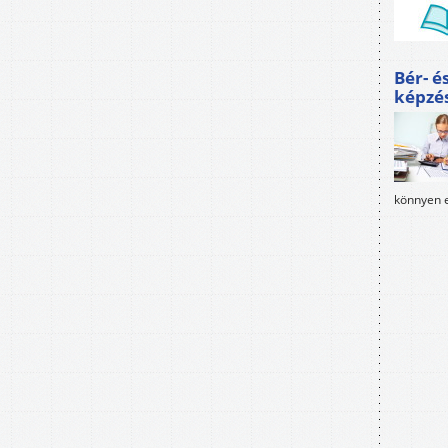
Bér- é
képzé
könnyen e