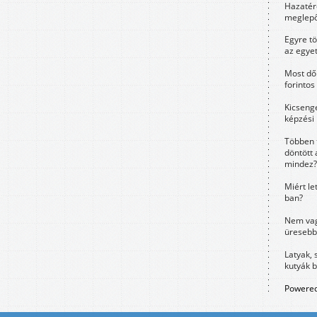
Hazatérő
meglepő
Egyre t
az egye
Most dől
forintos
Kicsenge
képzési
Többen 
döntött 
mindez?
Miért le
ban?
Nem vag
üresebb
Latyak, 
kutyák 
Powered