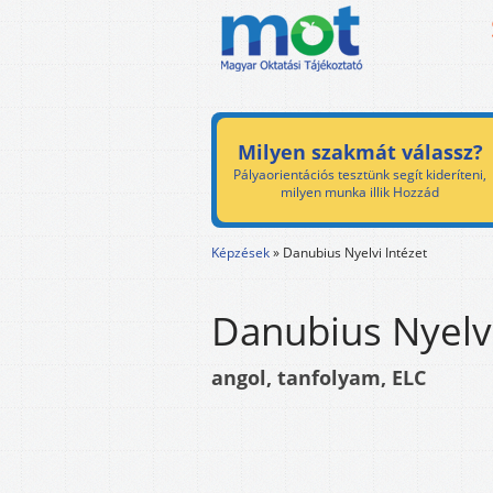
Milyen szakmát válassz?
Pályaorientációs tesztünk segít kideríteni,
milyen munka illik Hozzád
Képzések
»
Danubius Nyelvi Intézet
Danubius Nyelvi
angol, tanfolyam, ELC