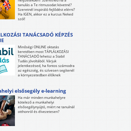
helyzetekben? Szeretnéd ha a
tanulás a Te ritmusodat követné?
Szeretnél inspiráló fejlődést elérni?
Ha IGEN, akkor ez a kurzus Neked
szól!
LKOZÁSI TANÁCSADÓ KÉPZÉS
NE
Minőségi ONLINE oktatás
keretében most TÁPLÁLKOZÁSI
TANÁCSADÓ lehetsz a Stabil
Tudás jóvoltából. Várjuk
jelentkezésed, ha fontos számodra
az egészség, és szívesen segítenél
a környezetedben élőknek
elyi elsősegély e-learning
Ha már minden munkahelyre
kötelező a munkahelyi
elsősegélynyújtó, miért ne tanulnál
otthonról és élvezetesen?