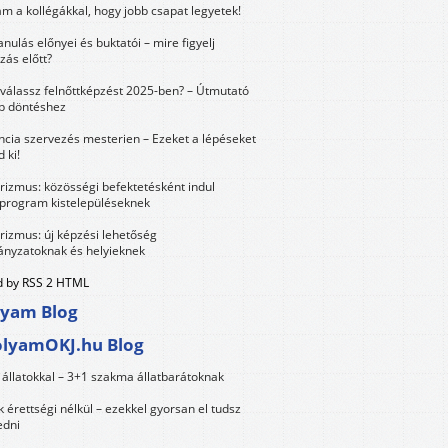
m a kollégákkal, hogy jobb csapat legyetek!
anulás előnyei és buktatói – mire figyelj
zás előtt?
válassz felnőttképzést 2025-ben? – Útmutató
bb döntéshez
ncia szervezés mesterien – Ezeket a lépéseket
 ki!
urizmus: közösségi befektetésként indul
 program kistelepüléseknek
urizmus: új képzési lehetőség
nyzatoknak és helyieknek
 by RSS 2 HTML
lyam Blog
olyamOKJ.hu Blog
állatokkal – 3+1 szakma állatbarátoknak
érettségi nélkül – ezekkel gyorsan el tudsz
edni