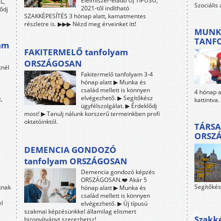
Élelmiszer-eladó ÚJ TÍPUSÚ,
L,
Szociális
2021-től indítható
ődj
SZAKKÉPESÍTÉS 3 hónap alatt, kamatmentes
részletre is. ▶▶▶ Nézd meg érveinket itt!
MUNK
TANF
am
FAKITERMELŐ tanfolyam
ORSZÁGOSAN
tnél
Fakitermelő tanfolyam 3-4
hónap alatt ▶ Munka és
család mellett is könnyen
4 hónap al
elvégezhető. ▶ Segítőkész
,
kattintva.
ügyfélszolgálat. ▶ Érdeklődj
most! ▶ Tanulj nálunk korszerű termeinkben profi
oktatóinktól.
TÁRSA
ORSZ
DEMENCIA GONDOZÓ
tanfolyam ORSZÁGOSAN
Demencia gondozó képzés
ORSZÁGOSAN.❤️ Akár 5
Segítőkés
knak
hónap alatt ▶ Munka és
család mellett is könnyen
el
elvégezhető. ▶ Új típusú
szakmai képzésünkkel államilag elismert
Szakké
bizonyítványt szerezhetsz!