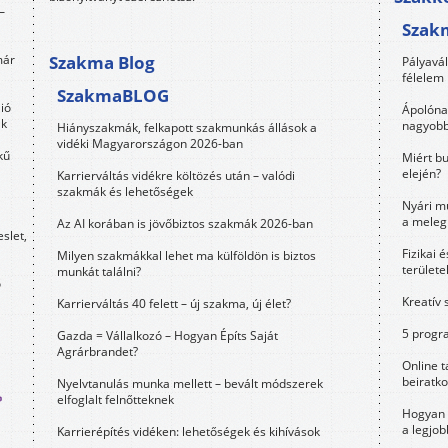
–
Szak
már
Szakma Blog
Pályavá
félelem 
SzakmaBLOG
lió
Ápolóna
ak
nagyobb
Hiányszakmák, felkapott szakmunkás állások a
vidéki Magyarországon 2026-ban
kű
Miért bu
elején?
Karrierváltás vidékre költözés után – valódi
szakmák és lehetőségek
Nyári m
a meleg
Az AI korában is jövőbiztos szakmák 2026-ban
eslet,
Fizikai 
Milyen szakmákkal lehet ma külföldön is biztos
területe
munkát találni?
ő
Kreatív 
Karrierváltás 40 felett – új szakma, új élet?
5 progra
Gazda = Vállalkozó – Hogyan Építs Saját
Agrárbrandet?
Online t
beiratko
Nyelvtanulás munka mellett – bevált módszerek
elfoglalt felnőtteknek
Hogyan 
a legjo
Karrierépítés vidéken: lehetőségek és kihívások