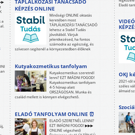
legközele
TÁPLÁLKOZÁSI TANÁCSADÓ
 ▶▶
Eladó tan
t
KÉPZÉS ONLINE
K
Minőségi ONLINE oktatás
keretében most
VIDEÓ
 a
TÁPLÁLKOZÁSI TANÁCSADÓ
al.
KÉPZÉ
lehetsz a Stabil Tudás
jóvoltából. Várjuk
jelentkezésed, ha fontos
számodra az egészség, és
s
szívesen segítenél a környezetedben élőknek
Kutyakozmetikus tanfolyam
DNI
lan
Kutyakozmetikus szeretnél
OKJ ké
lenni? EZT IMÁDNI FOGOD!
2021-től i
Kutyakozmetikus tanfolyam
széles vá
4-5 hónap alatt
álmaid sz
ORSZÁGOSAN. Munka és
család mellett is könnyen elvégezhető.
Szociá
ELADÓ TANFOLYAM ONLINE ⏰
ELADÓ SZERETNÉL LENNI?
EZT IMÁDNI FOGOD! ▶▶▶
új,
ONLINE végezhető