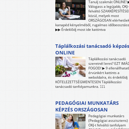
Tanulj szakmát ONLINE!
Válogass a legújabb, OKJ-
felváltó SZAKKÉPESÍTÉSE
közül, melyek most
ORSZÁGOSAN elérhetőek
kanapéd kényelméből, rugalmas időbeosztáss
▶▶ Érdeklődj most ide kattintva
Táplálkozási tanácsadó képzé
ONLINE
Táplálkozási tanácsadó
szeretnél lenni? EZT IMÁ
FOGOD! ▶ 9 ellenállhatat
érvünkért kattints a
weboldalra, és érdeklődj
KÖTELEZETTSÉGMENTESEN Táplálkozási
tanácsadó tanfolyamunkra. ⤵⤵⤵
PEDAGÓGIAI MUNKATÁRS
KÉPZÉS ORSZÁGOSAN
Pedagógiai munkatárs
(Pedagógiai asszisztens) 
OKJ-t felváltó tanfolyam