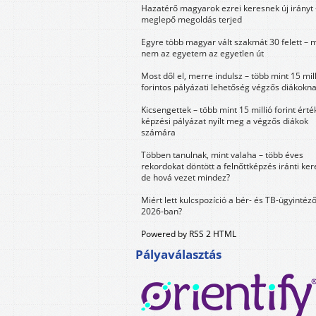
Hazatérő magyarok ezrei keresnek új irányt 
meglepő megoldás terjed
Egyre több magyar vált szakmát 30 felett – 
nem az egyetem az egyetlen út
Most dől el, merre indulsz – több mint 15 mil
forintos pályázati lehetőség végzős diákokn
Kicsengettek – több mint 15 millió forint érté
képzési pályázat nyílt meg a végzős diákok
számára
Többen tanulnak, mint valaha – több éves
rekordokat döntött a felnőttképzés iránti ker
de hová vezet mindez?
Miért lett kulcspozíció a bér- és TB-ügyintéz
2026-ban?
Powered by RSS 2 HTML
Pályaválasztás