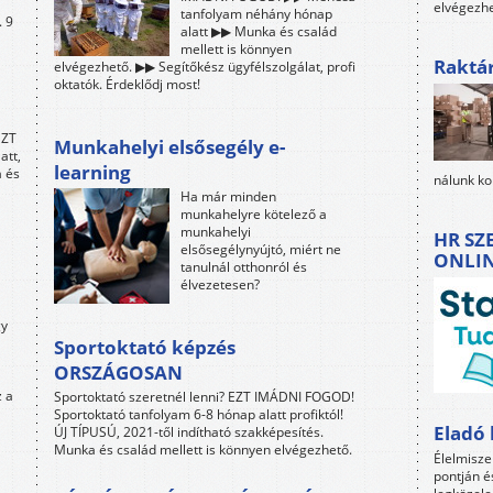
elvégezh
tanfolyam néhány hónap
. 9
alatt ▶▶ Munka és család
mellett is könnyen
Raktá
elvégezhető. ▶▶ Segítőkész ügyfélszolgálat, profi
oktatók. Érdeklődj most!
EZT
Munkahelyi elsősegély e-
att,
learning
a és
nálunk ko
Ha már minden
munkahelyre kötelező a
munkahelyi
HR SZ
elsősegélynyújtó, miért ne
ONLI
tanulnál otthonról és
élvezetesen?
gy
Sportoktató képzés
ORSZÁGOSAN
 a
Sportoktató szeretnél lenni? EZT IMÁDNI FOGOD!
Sportoktató tanfolyam 6-8 hónap alatt profiktól!
Eladó 
ÚJ TÍPUSÚ, 2021-től indítható szakképesítés.
Munka és család mellett is könnyen elvégezhető.
Élelmisze
pontján é