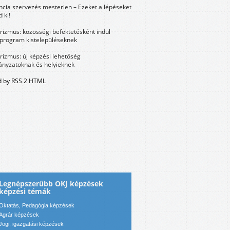
ncia szervezés mesterien – Ezeket a lépéseket
 ki!
urizmus: közösségi befektetésként indul
 program kistelepüléseknek
urizmus: új képzési lehetőség
nyzatoknak és helyieknek
 by RSS 2 HTML
Legnépszerűbb OKJ képzések
képzési témák
Oktatás, Pedagógia képzések
Agrár képzések
Jogi, igazgatási képzések