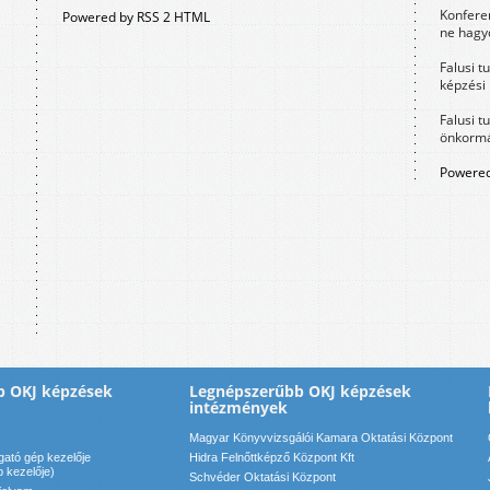
Konfere
Powered by RSS 2 HTML
ne hagyd
Falusi t
képzési
Falusi t
önkormá
Powered
b OKJ képzések
Legnépszerűbb OKJ képzések
intézmények
Magyar Könyvvizsgálói Kamara Oktatási Központ
ató gép kezelője
Hidra Felnőttképző Központ Kft
p kezelője)
Schvéder Oktatási Központ