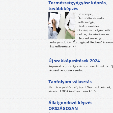
Természetgyógyász képzés,
továbbképzés
Fitoterápia,
Életmódtanácsadó,
Reflexológia,
Fülakupunktúra...
Országosan végezhető
online, távoktatásos és
blended learning
tanfolyamok. OKFŐ vizsgával. Kedvező árakon
részletfizetéssel >>
Új szakképesítések 2024
Képzések az ország számos pontján már az új
képzési rendszer szerint.
Tanfolyam választás
Nem is olyan könnyű, igaz? Nézz szét nálunk,
válassz 1700+ tanfolyamunk közül.
Állatgondozó képzés
ORSZÁGOSAN