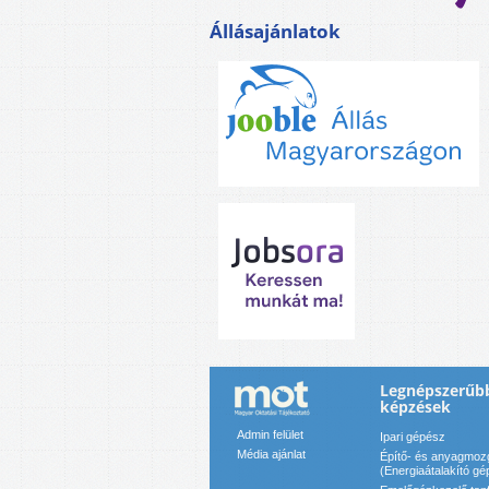
Állásajánlatok
Legnépszerűb
képzések
Admin felület
Ipari gépész
Média ajánlat
Építő- és anyagmozg
(Energiaátalakító gé