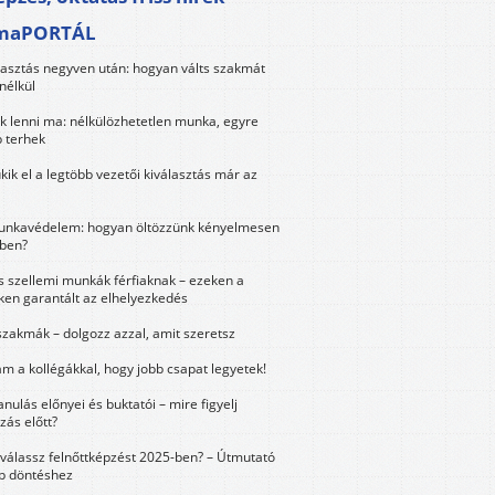
maPORTÁL
lasztás negyven után: hogyan válts szakmát
nélkül
k lenni ma: nélkülözhetetlen munka, egyre
 terhek
kik el a legtöbb vezetői kiválasztás már az
unkavédelem: hogyan öltözzünk kényelmesen
ben?
és szellemi munkák férfiaknak – ezeken a
ken garantált az elhelyezkedés
szakmák – dolgozz azzal, amit szeretsz
m a kollégákkal, hogy jobb csapat legyetek!
anulás előnyei és buktatói – mire figyelj
zás előtt?
válassz felnőttképzést 2025-ben? – Útmutató
bb döntéshez