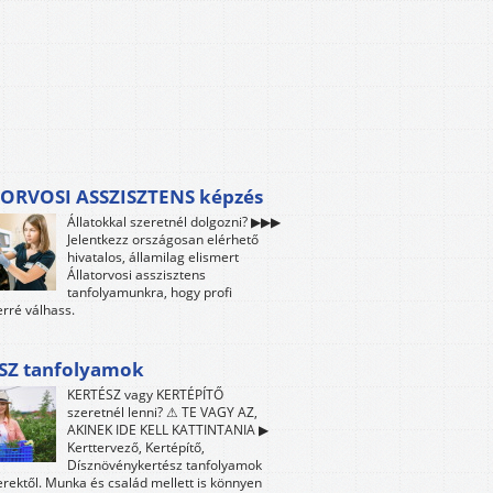
ORVOSI ASSZISZTENS képzés
Állatokkal szeretnél dolgozni? ▶▶▶
Jelentkezz országosan elérhető
hivatalos, államilag elismert
Állatorvosi asszisztens
tanfolyamunkra, hogy profi
rré válhass.
SZ tanfolyamok
KERTÉSZ vagy KERTÉPÍTŐ
szeretnél lenni? ⚠ TE VAGY AZ,
AKINEK IDE KELL KATTINTANIA ▶
Kerttervező, Kertépítő,
Dísznövénykertész tanfolyamok
ektől. Munka és család mellett is könnyen