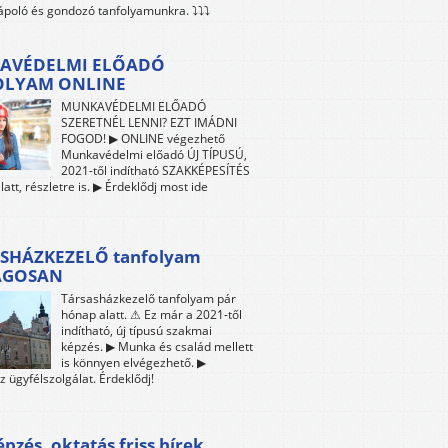
 ápoló és gondozó tanfolyamunkra. ⤵⤵⤵
AVÉDELMI ELŐADÓ
OLYAM ONLINE
MUNKAVÉDELMI ELŐADÓ
SZERETNÉL LENNI? EZT IMÁDNI
FOGOD! ▶ ONLINE végezhető
Munkavédelmi előadó ÚJ TÍPUSÚ,
2021-től indítható SZAKKÉPESÍTÉS
att, részletre is. ▶ Érdeklődj most ide
SHÁZKEZELŐ tanfolyam
ÁGOSAN
Társasházkezelő tanfolyam pár
hónap alatt. ⚠ Ez már a 2021-től
indítható, új típusú szakmai
képzés. ▶ Munka és család mellett
is könnyen elvégezhető. ▶
z ügyfélszolgálat. Érdeklődj!
pzés, oktatás friss hírek