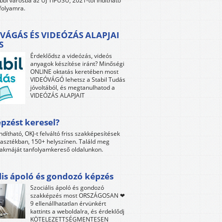
bbi városba az ÚJ TÍPUSÚ, 2021-től indítható
folyamra.
VÁGÁS ÉS VIDEÓZÁS ALAPJAI
S
Érdeklődsz a videózás, videós
anyagok készítése iránt? Minőségi
ONLINE oktatás keretében most
VIDEÓVÁGÓ lehetsz a Stabil Tudás
jóvoltából, és megtanulhatod a
VIDEÓZÁS ALAPJAIT
pzést keresel?
ndítható, OKJ-t felváltó friss szakképesítések
lasztékban, 150+ helyszínen. Találd meg
akmáját tanfolyamkereső oldalunkon.
lis ápoló és gondozó képzés
Szociális ápoló és gondozó
szakképzés most ORSZÁGOSAN ❤
9 ellenállhatatlan érvünkért
kattints a weboldalra, és érdeklődj
KÖTELEZETTSÉGMENTESEN