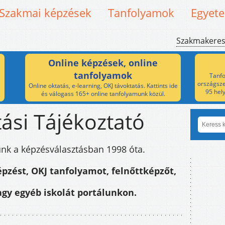
Szakmai képzések
Tanfolyamok
Egyet
Szakmakere
Online képzések, online
tanfolyamok
Tanfo
országsze
Online oktatás, e-learning, OKJ távoktatás. Kattints ide
95 hel
és válogass 165+ online tanfolyamunk közül.
ási Tájékoztató
nk a képzésválasztásban 1998 óta.
épzést, OKJ tanfolyamot, felnőttképzőt,
gy egyéb iskolát portálunkon.