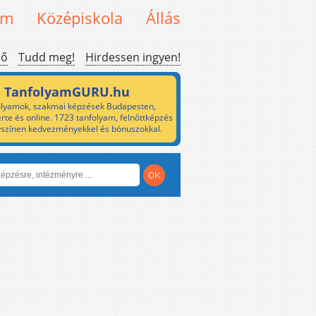
em
Középiskola
Állás
ső
Tudd meg!
Hirdessen ingyen!
TanfolyamGURU.hu
lyamok, szakmai képzések Budapesten,
rte és online. 1723 tanfolyam, felnőttképzés
yszínen kedvezményekkel és bónuszokkal.