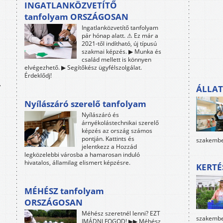
INGATLANKÖZVETÍTŐ
tanfolyam ORSZÁGOSAN
Ingatlanközvetítő tanfolyam
pár hónap alatt. ⚠ Ez már a
2021-től indítható, új típusú
szakmai képzés. ▶ Munka és
család mellett is könnyen
elvégezhető. ▶ Segítőkész ügyfélszolgálat.
Érdeklődj!
,
ÁLLAT
Nyílászáró szerelő tanfolyam
Nyílászáró és
árnyékolástechnikai szerelő
képzés az ország számos
pontján. Kattints és
szakembe
jelentkezz a Hozzád
legközelebbi városba a hamarosan induló
hivatalos, államilag elismert képzésre.
KERTÉ
MÉHÉSZ tanfolyam
ORSZÁGOSAN
Méhész szeretnél lenni? EZT
szakember
IMÁDNI FOGOD! ▶▶ Méhész