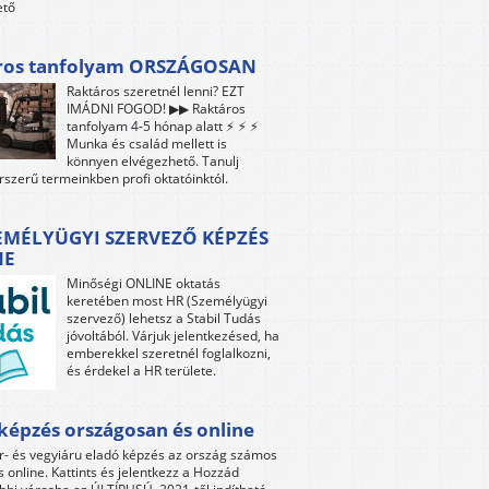
ető
ros tanfolyam ORSZÁGOSAN
Raktáros szeretnél lenni? EZT
IMÁDNI FOGOD! ▶▶ Raktáros
tanfolyam 4-5 hónap alatt ⚡ ⚡ ⚡
Munka és család mellett is
könnyen elvégezhető. Tanulj
rszerű termeinkben profi oktatóinktól.
EMÉLYÜGYI SZERVEZŐ KÉPZÉS
NE
Minőségi ONLINE oktatás
keretében most HR (Személyügyi
szervező) lehetsz a Stabil Tudás
jóvoltából. Várjuk jelentkezésed, ha
emberekkel szeretnél foglalkozni,
és érdekel a HR területe.
képzés országosan és online
r- és vegyiáru eladó képzés az ország számos
s online. Kattints és jelentkezz a Hozzád