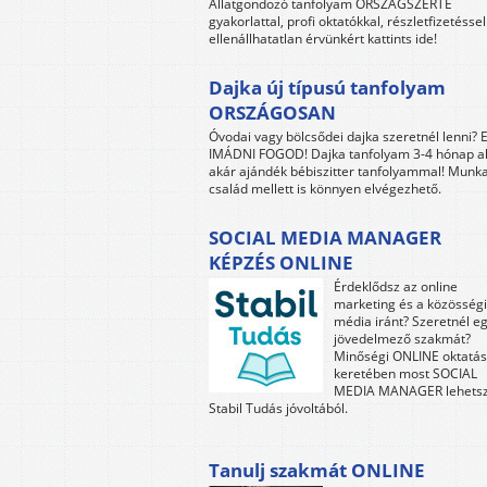
Állatgondozó tanfolyam ORSZÁGSZERTE
gyakorlattal, profi oktatókkal, részletfizetéssel
ellenállhatatlan érvünkért kattints ide!
Dajka új típusú tanfolyam
ORSZÁGOSAN
Óvodai vagy bölcsődei dajka szeretnél lenni? 
IMÁDNI FOGOD! Dajka tanfolyam 3-4 hónap al
akár ajándék bébiszitter tanfolyammal! Munk
család mellett is könnyen elvégezhető.
SOCIAL MEDIA MANAGER
KÉPZÉS ONLINE
Érdeklődsz az online
marketing és a közösségi
média iránt? Szeretnél e
jövedelmező szakmát?
Minőségi ONLINE oktatás
keretében most SOCIAL
MEDIA MANAGER lehetsz
Stabil Tudás jóvoltából.
Tanulj szakmát ONLINE