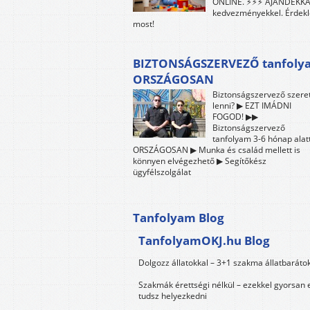
ONLINE. ⚡⚡⚡ AJÁNDÉKKA
kedvezményekkel. Érdekl
most!
BIZTONSÁGSZERVEZŐ tanfoly
ORSZÁGOSAN
Biztonságszervező szere
lenni? ▶ EZT IMÁDNI
FOGOD! ▶▶
Biztonságszervező
tanfolyam 3-6 hónap alatt
ORSZÁGOSAN ▶ Munka és család mellett is
könnyen elvégezhető ▶ Segítőkész
ügyfélszolgálat
Tanfolyam Blog
TanfolyamOKJ.hu Blog
Dolgozz állatokkal – 3+1 szakma állatbaráto
Szakmák érettségi nélkül – ezekkel gyorsan 
tudsz helyezkedni