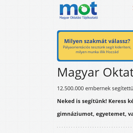
Milyen szakmát válassz?
Pályaorientációs tesztünk segít kideríteni,
milyen munka illik Hozzád
Magyar Oktat
12.500.000 embernek segítettü
Neked is segítünk! Keress k
gimnáziumot, egyetemet, va