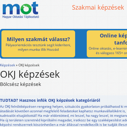
Szakmai képzések
Online kép
Milyen szakmát válassz?
tanf
Pályaorientációs tesztünk segít kideríteni,
Online oktatás, e-learnin
milyen munka illik Hozzád
és válogass 165+ on
Képzések
»
OKJ képzések
OKJ képzések
Bölcsész képzések
TUDTAD? Hasznos infók OKJ képzések kategóriáról
Az OKJ felnőttképzésen rengeteg helyen, szituációs gyakorlaton próbálhatod ki m
átadását követően azonnal megfelelő feladatokat kaphatsz munkavállalóként is,
tudnivalót elsajátítottál! Ha már eldöntötted, mi leszel, ha nagy leszel, itt megt
Ha új területen szeretnéd kipróbálni magadat, iratkozz be egy szakképesítést a
képzési rendszernek köszönhetően a már állással rendelkezők is be tudják illesz