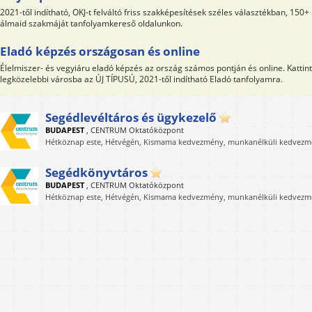
2021-től indítható, OKJ-t felváltó friss szakképesítések széles választékban, 150
álmaid szakmáját tanfolyamkereső oldalunkon.
Eladó képzés országosan és online
Élelmiszer- és vegyiáru eladó képzés az ország számos pontján és online. Kattin
legközelebbi városba az ÚJ TÍPUSÚ, 2021-től indítható Eladó tanfolyamra.
Segédlevéltáros és ügykezelő
BUDAPEST
,
CENTRUM Oktatóközpont
Hétköznap este, Hétvégén, Kismama kedvezmény, munkanélküli kedvezm
Segédkönyvtáros
BUDAPEST
,
CENTRUM Oktatóközpont
Hétköznap este, Hétvégén, Kismama kedvezmény, munkanélküli kedvezm