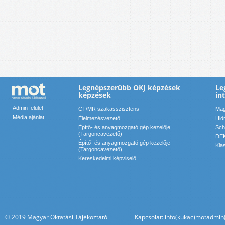
Legnépszerűbb OKJ képzések
Le
képzések
in
Admin felület
CT/MR szakasszisztens
Mag
Média ajánlat
Élelmezésvezető
Hid
Építő- és anyagmozgató gép kezelője
Sch
(Targoncavezető)
DEK
Építő- és anyagmozgató gép kezelője
Kla
(Targoncavezető)
Kereskedelmi képviselő
© 2019 Magyar Oktatási Tájékoztató Kapcsolat: info(kukac)motadmin(