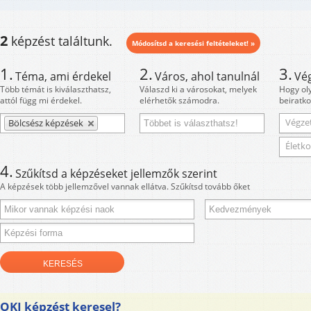
2
képzést találtunk.
Módosítsd a keresési feltételeket! »
1.
2.
3.
Téma, ami érdekel
Város, ahol tanulnál
Vé
Több témát is kiválaszthatsz,
Válaszd ki a városokat, melyek
Hogy ol
attól függ mi érdekel.
elérhetők számodra.
beiratko
Végzet
Bölcsész képzések
Életko
4.
Szűkítsd a képzéseket jellemzők szerint
A képzések több jellemzővel vannak ellátva. Szűkítsd tovább őket
OKJ képzést keresel?