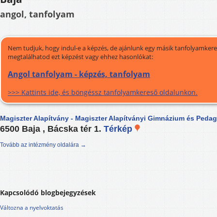
angol, tanfolyam
Nem tudjuk, hogy indul-e a képzés, de ajánlunk egy másik tanfolyamkeres
megtalálhatod ezt képzést vagy ehhez hasonlókat:
Angol tanfolyam - képzés, tanfolyam
>>> Kattints ide, és böngéssz tanfolyamkereső oldalunkon.
Magiszter Alapítvány - Magiszter Alapítványi Gimnázium és Peda
6500 Baja , Bácska tér 1.
Térkép
Tovább az intézmény oldalára →
Kapcsolódó blogbejegyzések
Változna a nyelvoktatás