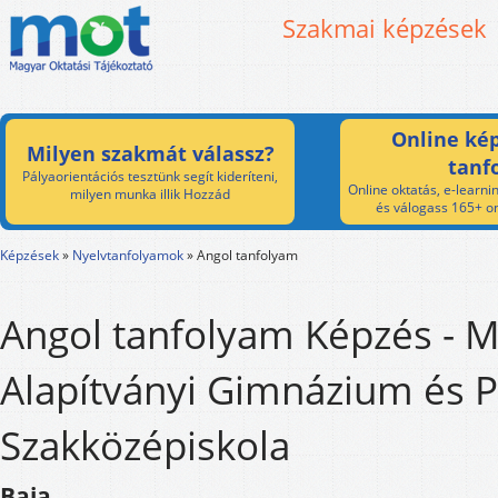
Szakmai képzések
Online kép
Milyen szakmát válassz?
tanf
Pályaorientációs tesztünk segít kideríteni,
Online oktatás, e-learnin
milyen munka illik Hozzád
és válogass 165+ on
Képzések
»
Nyelvtanfolyamok
»
Angol tanfolyam
Angol tanfolyam Képzés - M
Alapítványi Gimnázium és 
Szakközépiskola
Baja