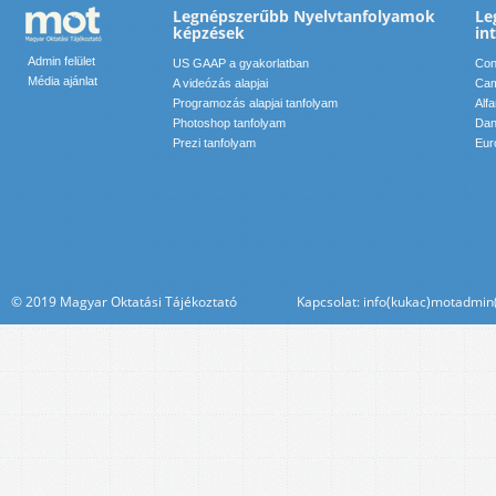
Legnépszerűbb Nyelvtanfolyamok
Le
képzések
in
Admin felület
US GAAP a gyakorlatban
Conf
Média ajánlat
A videózás alapjai
Cam
Programozás alapjai tanfolyam
Alf
Photoshop tanfolyam
Dan
Prezi tanfolyam
Eur
© 2019 Magyar Oktatási Tájékoztató Kapcsolat: info(kukac)motadmin(