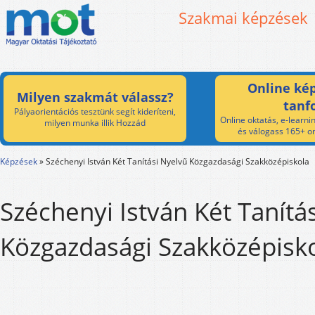
Szakmai képzések
Online kép
Milyen szakmát válassz?
tanf
Pályaorientációs tesztünk segít kideríteni,
Online oktatás, e-learnin
milyen munka illik Hozzád
és válogass 165+ on
Képzések
»
Széchenyi István Két Tanítási Nyelvű Közgazdasági Szakközépiskola
Széchenyi István Két Tanítá
Közgazdasági Szakközépisk