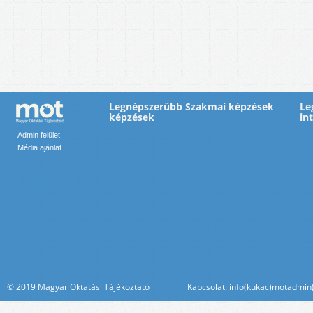
Legnépszerűbb Szakmai képzések
Le
képzések
in
Admin felület
Média ajánlat
© 2019 Magyar Oktatási Tájékoztató Kapcsolat: info(kukac)motadmin(