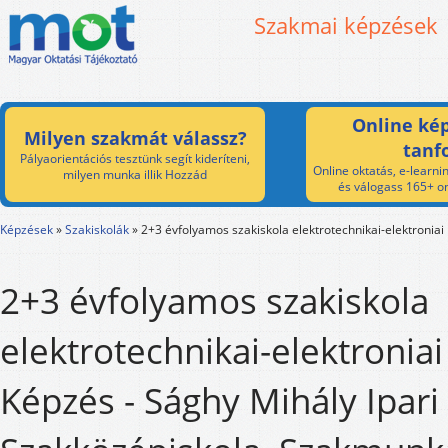
Szakmai képzések
Online kép
Milyen szakmát válassz?
tanf
Pályaorientációs tesztünk segít kideríteni,
Online oktatás, e-learnin
milyen munka illik Hozzád
és válogass 165+ on
Képzések
»
Szakiskolák
»
2+3 évfolyamos szakiskola elektrotechnikai-elektroniai
2+3 évfolyamos szakiskola
elektrotechnikai-elektronia
Képzés - Sághy Mihály Ipari