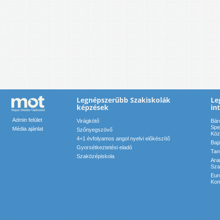
Legnépszerűbb Szakiskolák
Le
képzések
in
Admin felület
Virágkötő
Bár
Spe
Média ajánlat
Szőnyegszövő
Köz
4+1 évfolyamos angol nyelvi előkészítő
Baj
Gyorsétkeztetési eladó
Tan
Szaközépiskola
Ara
Sza
Eur
Kom