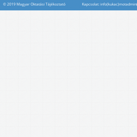
© 2019 Magyar Oktatási Tájékoztató Kapcsolat: info(kukac)motadmin(