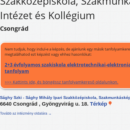
Szakközépiskola, Szakmun
Intézet és Kollégium
Csongrád
Nem tudjuk, hogy indul-e a képzés, de ajánlunk egy másik tanfolyamkeres
megtalálhatod ezt képzést vagy ehhez hasonlókat:
2+3 évfolyamos szakiskola elektrotechnikai-elektronia
tanfolyam
>>> Kattints ide, és böngéssz tanfolyamkereső oldalunkon.
Sághy Szki - Sághy Mihály Ipari Szakközépiskola, Szakmunkáskép
6640 Csongrád , Gyöngyvirág u. 18.
Térkép
Tovább az intézmény oldalára →