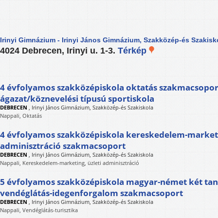
Irinyi Gimnázium - Irinyi János Gimnázium, Szakközép-és Szakisk
4024 Debrecen, Irinyi u. 1-3.
Térkép
4 évfolyamos szakközépiskola oktatás szakmacsopor
ágazat/köznevelési típusú sportiskola
DEBRECEN
,
Irinyi János Gimnázium, Szakközép-és Szakiskola
Nappali, Oktatás
4 évfolyamos szakközépiskola kereskedelem-marketi
adminisztráció szakmacsoport
DEBRECEN
,
Irinyi János Gimnázium, Szakközép-és Szakiskola
Nappali, Kereskedelem-marketing, üzleti adminisztráció
5 évfolyamos szakközépiskola magyar-német két taní
vendéglátás-idegenforgalom szakmacsoport
DEBRECEN
,
Irinyi János Gimnázium, Szakközép-és Szakiskola
Nappali, Vendéglátás-turisztika