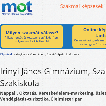
Szakmai képzések
Online kép
Milyen szakmát válassz?
tanf
Pályaorientációs tesztünk segít kideríteni,
Online oktatás, e-learnin
milyen munka illik Hozzád
és válogass 165+ on
Képzések
»
Irinyi János Gimnázium, Szakközép-és Szakiskola
Irinyi János Gimnázium, Sz
Szakiskola
Nappali, Oktatás, Kereskedelem-marketing, üzlet
Vendéglátás-turisztika, Élelmiszeripar