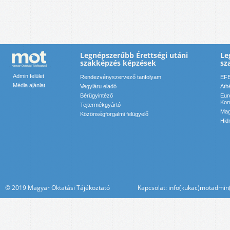
Legnépszerűbb Érettségi utáni
Le
szakképzés képzések
sz
Admin felület
Rendezvényszervező tanfolyam
EFE
Média ajánlat
Vegyiáru eladó
Ath
Bérügyintéző
Eur
Kom
Tejtermékgyártó
Mag
Közönségforgalmi felügyelő
Hid
© 2019 Magyar Oktatási Tájékoztató Kapcsolat: info(kukac)motadmin(