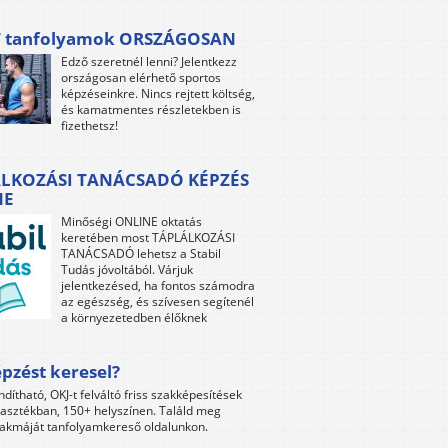
 tanfolyamok ORSZÁGOSAN
Edző szeretnél lenni? Jelentkezz
országosan elérhető sportos
képzéseinkre. Nincs rejtett költség,
és kamatmentes részletekben is
fizethetsz!
LKOZÁSI TANÁCSADÓ KÉPZÉS
NE
Minőségi ONLINE oktatás
keretében most TÁPLÁLKOZÁSI
TANÁCSADÓ lehetsz a Stabil
Tudás jóvoltából. Várjuk
jelentkezésed, ha fontos számodra
az egészség, és szívesen segítenél
a környezetedben élőknek
pzést keresel?
ndítható, OKJ-t felváltó friss szakképesítések
lasztékban, 150+ helyszínen. Találd meg
akmáját tanfolyamkereső oldalunkon.