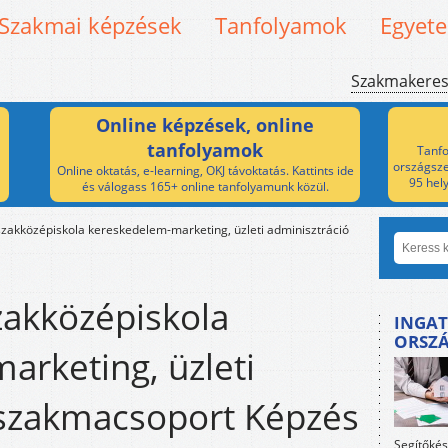
Szakmai képzések
Tanfolyamok
Egyet
Szakmakere
Online képzések, online
tanfolyamok
Tanfo
országsze
Online oktatás, e-learning, OKJ távoktatás. Kattints ide
95 hel
és válogass 165+ online tanfolyamunk közül.
zakközépiskola kereskedelem-marketing, üzleti adminisztráció
zakközépiskola
INGAT
ORSZ
rketing, üzleti
 szakmacsoport Képzés
Segítőkés