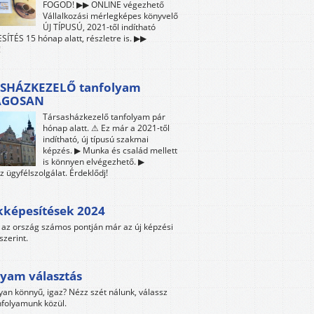
FOGOD! ▶▶ ONLINE végezhető
Vállalkozási mérlegképes könyvelő
ÚJ TÍPUSÚ, 2021-től indítható
ÍTÉS 15 hónap alatt, részletre is. ▶▶
!
SHÁZKEZELŐ tanfolyam
ÁGOSAN
Társasházkezelő tanfolyam pár
hónap alatt. ⚠ Ez már a 2021-től
indítható, új típusú szakmai
képzés. ▶ Munka és család mellett
is könnyen elvégezhető. ▶
z ügyfélszolgálat. Érdeklődj!
kképesítések 2024
az ország számos pontján már az új képzési
szerint.
yam választás
yan könnyű, igaz? Nézz szét nálunk, válassz
folyamunk közül.