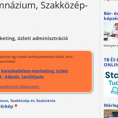
Gimnázium, Szakközép-
Bér- é
képzé
eting, üzleti adminisztráció
könnyen e
jánlunk egy másik tanfolyamkereső oldalt, ahol
TB ÉS
asonlókat:
ONLI
 kereskedelem-marketing, üzleti
 - képzés, tanfolyam
olyamkereső oldalunkon.
ázium, Szakközép-és Szakiskola
Mérle
Térkép