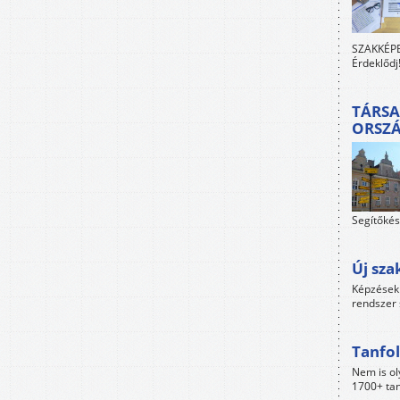
SZAKKÉPES
Érdeklődj
TÁRSA
ORSZ
Segítőkés
Új sza
Képzések 
rendszer 
Tanfol
Nem is ol
1700+ tan