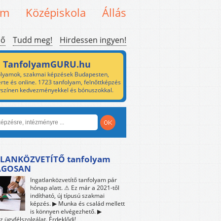
em
Középiskola
Állás
ső
Tudd meg!
Hirdessen ingyen!
TanfolyamGURU.hu
lyamok, szakmai képzések Budapesten,
rte és online. 1723 tanfolyam, felnőttképzés
yszínen kedvezményekkel és bónuszokkal.
LANKÖZVETÍTŐ tanfolyam
ÁGOSAN
Ingatlanközvetítő tanfolyam pár
hónap alatt. ⚠ Ez már a 2021-től
indítható, új típusú szakmai
képzés. ▶ Munka és család mellett
is könnyen elvégezhető. ▶
z ügyfélszolgálat. Érdeklődj!