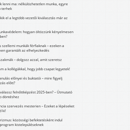
k lenni ma: nélkülözhetetlen munka, egyre
 terhek
kik el a legtöbb vezetői kiválasztás már az
unkavédelem: hogyan öltözzünk kényelmesen
ben?
és szellemi munkák férfiaknak – ezeken a
ken garantált az elhelyezkedés
szakmák – dolgozz azzal, amit szeretsz
m a kollégákkal, hogy jobb csapat legyetek!
anulás előnyei és buktatói – mire figyelj
zás előtt?
válassz felnőttképzést 2025-ben? – Útmutató
bb döntéshez
ncia szervezés mesterien – Ezeket a lépéseket
 ki!
urizmus: közösségi befektetésként indul
 program kistelepüléseknek