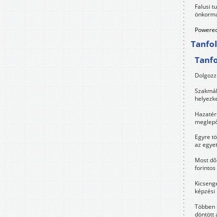
Falusi t
önkormá
Powered
Tanfo
Tanf
Dolgozz 
Szakmák 
helyezk
Hazatérő
meglepő
Egyre t
az egye
Most dől
forintos
Kicsenge
képzési
Többen 
döntött 