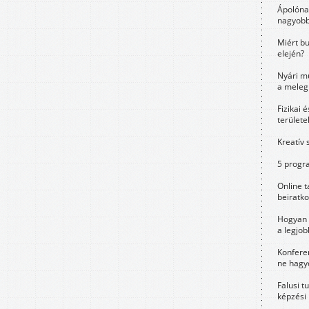
Ápolóna
nagyobb
Miért bu
elején?
Nyári m
a meleg
Fizikai 
területe
Kreatív 
5 progra
Online t
beiratko
Hogyan 
a legjo
Konfere
ne hagyd
Falusi t
képzési