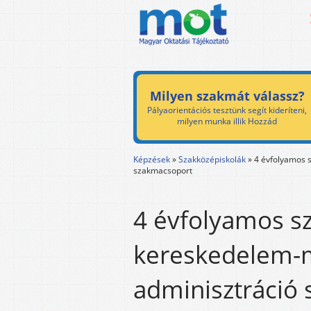
Milyen szakmát válassz?
Pályaorientációs tesztünk segít kideríteni,
milyen munka illik Hozzád
Képzések
»
Szakközépiskolák
»
4 évfolyamos s
szakmacsoport
4 évfolyamos s
kereskedelem-ma
adminisztráció