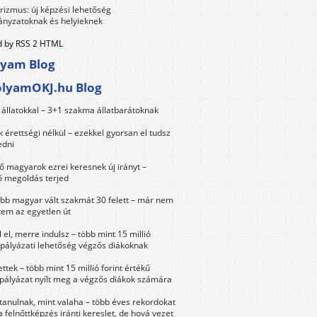
urizmus: új képzési lehetőség
nyzatoknak és helyieknek
 by RSS 2 HTML
lyam Blog
olyamOKJ.hu Blog
állatokkal – 3+1 szakma állatbarátoknak
érettségi nélkül – ezekkel gyorsan el tudsz
edni
 magyarok ezrei keresnek új irányt –
 megoldás terjed
öbb magyar vált szakmát 30 felett – már nem
tem az egyetlen út
 el, merre indulsz – több mint 15 millió
 pályázati lehetőség végzős diákoknak
ttek – több mint 15 millió forint értékű
 pályázat nyílt meg a végzős diákok számára
tanulnak, mint valaha – több éves rekordokat
a felnőttképzés iránti kereslet, de hová vezet