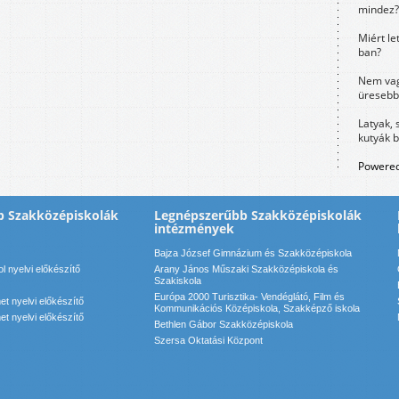
mindez?
Miért le
ban?
Nem vag
üresebb
Latyak, 
kutyák 
Powered
b Szakközépiskolák
Legnépszerűbb Szakközépiskolák
intézmények
Bajza József Gimnázium és Szakközépiskola
 nyelvi előkészítő
Arany János Műszaki Szakközépiskola és
Szakiskola
Európa 2000 Turisztika- Vendéglátó, Film és
t nyelvi előkészítő
Kommunikációs Középiskola, Szakképző iskola
t nyelvi előkészítő
Bethlen Gábor Szakközépiskola
Szersa Oktatási Központ