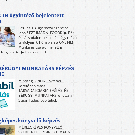
s TB ügyintéző bejelentett
s
Bér- és TB ügyintéző szeretnél
lenni? EZT IMÁDNI FOGOD! ▶ Bér-
és társadalombiztosítási ügyintéző
tanfolyam 6 hónap alatt ONLINE!
Munka és család mellett is
lvégezhető. ▶ Érdeklődj ITT!
 BÉRÜGYI MUNKATÁRS KÉPZÉS
NE
Minőségi ONLINE oktatás
keretében most
TÁRSADALOMBIZTOSÍTÁSI ÉS
BÉRÜGYI MUNKATÁRS lehetsz a
Stabil Tudás jóvoltából.
gképes könyvelő képzés
MÉRLEGKÉPES KÖNYVELŐ
SZERETNÉL LENNI? EZT IMÁDNI