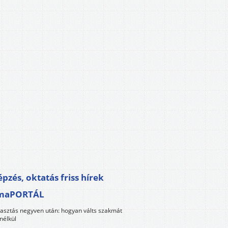
pzés, oktatás friss hírek
maPORTÁL
lasztás negyven után: hogyan válts szakmát
nélkül