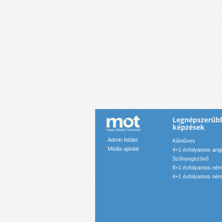
Legnépszerűb
képzések
Admin felület
Kőműves
Média ajánlat
4+1 évfolyamos angol
Szőnyegszövő
8+1 évfolyamos néme
4+1 évfolyamos néme