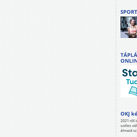
SPORT
TÁPLÁ
ONLI
OKJ ké
2021-től i
széles vá
álmaid sz