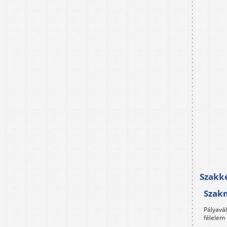
Szakké
Szak
Pályavá
félelem 