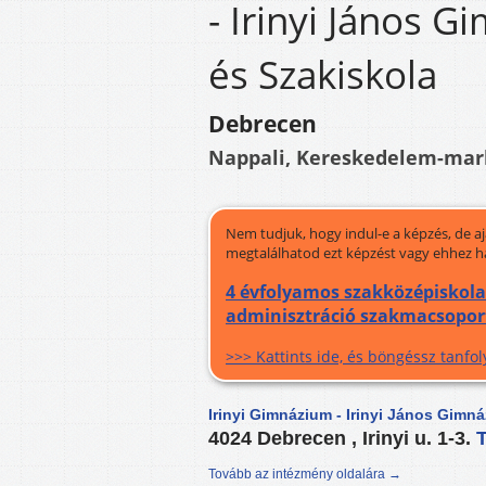
- Irinyi János 
és Szakiskola
Debrecen
Nappali, Kereskedelem-mark
Nem tudjuk, hogy indul-e a képzés, de a
megtalálhatod ezt képzést vagy ehhez h
4 évfolyamos szakközépiskola
adminisztráció szakmacsoport
>>> Kattints ide, és böngéssz tanf
Irinyi Gimnázium - Irinyi János Gimn
4024 Debrecen , Irinyi u. 1-3.
Tovább az intézmény oldalára →