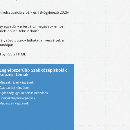
tt kulcspozíció a bér- és TB-ügyintéző 2026-
y egyedül – miért érzi magát sok ember
nek január–februárban?
sár, sózott utak – láthatatlan veszélyek a
bundáján
 by RSS 2 HTML
Legnépszerűbb Szakközépiskolák
képzési témák
Műszaki, ipari képzések
Gazdasági képzések
Egészségügyi, szociális képzések
Szolgáltatóipari képzések
Művészeti képzések