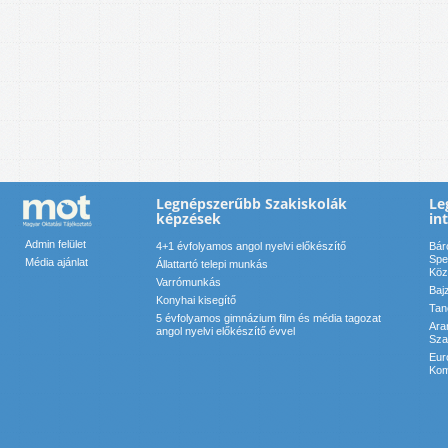
Legnépszerűbb Szakiskolák
Le
képzések
in
Admin felület
4+1 évfolyamos angol nyelvi előkészítő
Bár
Spe
Média ajánlat
Állattartó telepi munkás
Köz
Varrómunkás
Baj
Konyhai kisegítő
Tan
5 évfolyamos gimnázium film és média tagozat
Ara
angol nyelvi előkészítő évvel
Sza
Eur
Kom