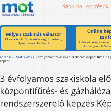
Szakmai képzések
Online kép
Milyen szakmát válassz?
tanf
Pályaorientációs tesztünk segít kideríteni,
Online oktatás, e-learnin
milyen munka illik Hozzád
és válogass 165+ on
Képzések
»
Szakiskolák
»
3 évfolyamos szakiskola előrehozott központifűtés- és
képzés
3 évfolyamos szakiskola el
központifűtés- és gázhálóza
rendszerszerelő képzés Kép