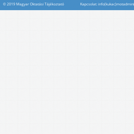
© 2019 Magyar Oktatási Tájékoztató Kapcsolat: info(kukac)motadmin(