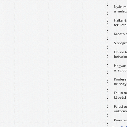
Nyári m
a meleg
Fizikai 
területe
Kreatív 
5 progra
Online t
beiratko
Hogyan 
a legjo
Konfere
ne hagyd
Falusi t
képzési
Falusi t
önkormá
Powered