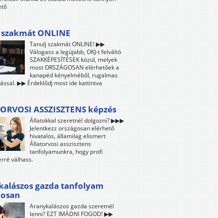
ető
j szakmát ONLINE
Tanulj szakmát ONLINE! ▶▶
Válogass a legújabb, OKJ-t felváltó
SZAKKÉPESÍTÉSEK közül, melyek
most ORSZÁGOSAN elérhetőek a
kanapéd kényelméből, rugalmas
ással. ▶▶ Érdeklődj most ide kattintva
ORVOSI ASSZISZTENS képzés
Állatokkal szeretnél dolgozni? ▶▶▶
Jelentkezz országosan elérhető
hivatalos, államilag elismert
Állatorvosi asszisztens
tanfolyamunkra, hogy profi
rré válhass.
kalászos gazda tanfolyam
gosan
Aranykalászos gazda szeretnél
lenni? EZT IMÁDNI FOGOD! ▶▶