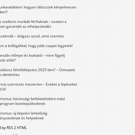
unkavédelem: hogyan öltözzünk kényelmesen
ben?
és szellemi munkák férfiaknak – ezeken a
ken garantált az elhelyezkedés
szakmák – dolgozz azzal, amit szeretsz
m a kollégákkal, hogy jobb csapat legyetek!
anulás előnyei és buktatói – mire figyelj
zás előtt?
válassz felnőttképzést 2025-ben? – Útmutató
bb döntéshez
ncia szervezés mesterien – Ezeket a lépéseket
 ki!
urizmus: közösségi befektetésként indul
 program kistelepüléseknek
urizmus: új képzési lehetőség
nyzatoknak és helyieknek
 by RSS 2 HTML