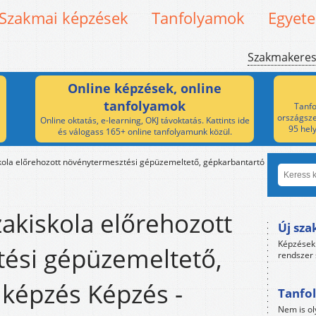
Szakmai képzések
Tanfolyamok
Egyet
Szakmakere
Online képzések, online
tanfolyamok
Tanfo
országsze
Online oktatás, e-learning, OKJ távoktatás. Kattints ide
95 hel
és válogass 165+ online tanfolyamunk közül.
kola előrehozott növénytermesztési gépüzemeltető, gépkarbantartó
akiskola előrehozott
Új sza
Képzések 
ési gépüzemeltető,
rendszer 
 képzés Képzés -
Tanfol
Nem is ol