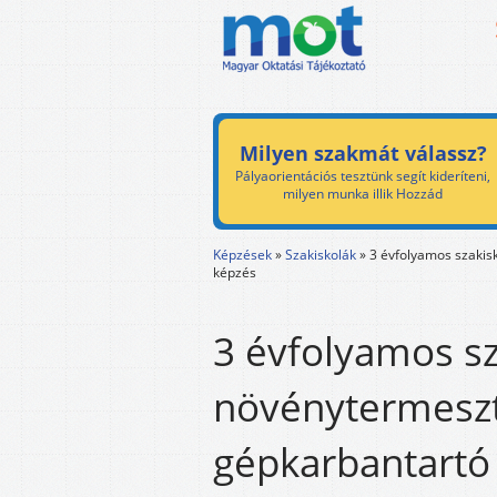
Milyen szakmát válassz?
Pályaorientációs tesztünk segít kideríteni,
milyen munka illik Hozzád
Képzések
»
Szakiskolák
»
3 évfolyamos szakis
képzés
3 évfolyamos sz
növénytermeszt
gépkarbantartó