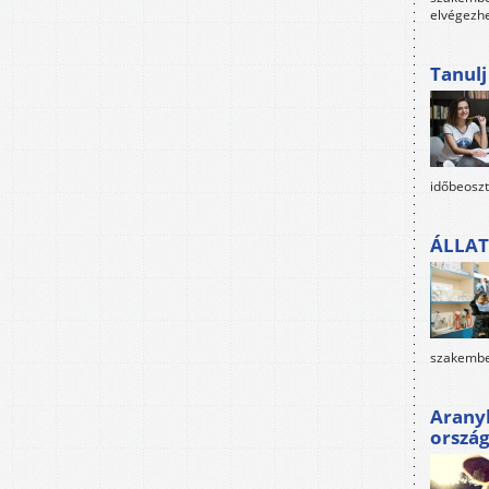
elvégezh
Tanul
időbeoszt
ÁLLAT
szakembe
Arany
orszá