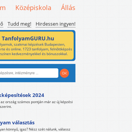
em
Középiskola
Állás
ső
Tudd meg!
Hirdessen ingyen!
TanfolyamGURU.hu
lyamok, szakmai képzések Budapesten,
rte és online. 1723 tanfolyam, felnőttképzés
yszínen kedvezményekkel és bónuszokkal.
kképesítések 2024
az ország számos pontján már az új képzési
szerint.
yam választás
yan könnyű, igaz? Nézz szét nálunk, válassz