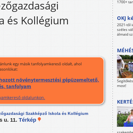
ezőgazdasági
1700+ tan
a és Kollégium
OKJ ké
2021-től i
széles vá
álmaid sz
MÉHÉS
jánlunk egy másik tanfolyamkereső oldalt, ahol
asonlókat:
ehozott növénytermesztési gépüzemeltető,
Segítőkés
most!
és, tanfolyam
olyamkereső oldalunkon.
KERTÉ
zőgazdasági Szakképző Iskola és Kollégium
s u. 11.
Térkép
szakember