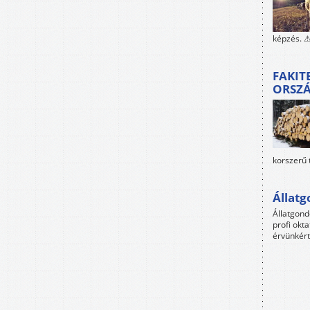
képzés. ⚠
FAKIT
ORSZ
korszerű 
Állat
Állatgon
profi okta
érvünkért 