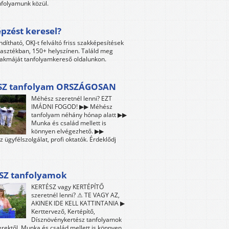
folyamunk közül.
pzést keresel?
ndítható, OKJ-t felváltó friss szakképesítések
lasztékban, 150+ helyszínen. Találd meg
akmáját tanfolyamkereső oldalunkon.
Z tanfolyam ORSZÁGOSAN
Méhész szeretnél lenni? EZT
IMÁDNI FOGOD! ▶▶ Méhész
tanfolyam néhány hónap alatt ▶▶
Munka és család mellett is
könnyen elvégezhető. ▶▶
z ügyfélszolgálat, profi oktatók. Érdeklődj
SZ tanfolyamok
KERTÉSZ vagy KERTÉPÍTŐ
szeretnél lenni? ⚠ TE VAGY AZ,
AKINEK IDE KELL KATTINTANIA ▶
Kerttervező, Kertépítő,
Dísznövénykertész tanfolyamok
ektől. Munka és család mellett is könnyen