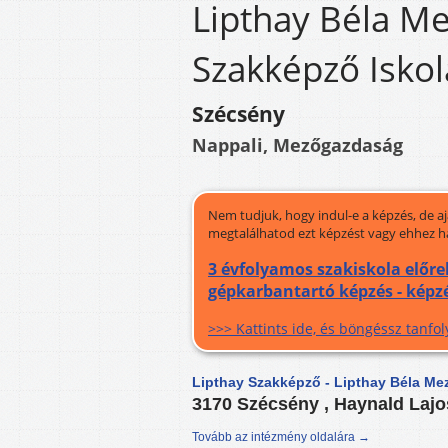
Lipthay Béla M
Szakképző Iskol
Szécsény
Nappali, Mezőgazdaság
Nem tudjuk, hogy indul-e a képzés, de a
megtalálhatod ezt képzést vagy ehhez h
3 évfolyamos szakiskola előr
gépkarbantartó képzés - képz
>>> Kattints ide, és böngéssz tanf
Lipthay Szakképző - Lipthay Béla Me
3170 Szécsény , Haynald Lajo
Tovább az intézmény oldalára →