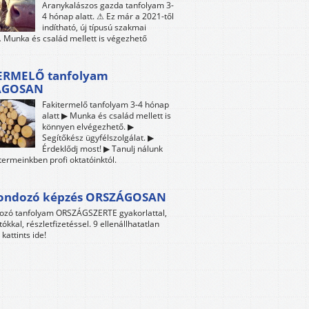
Aranykalászos gazda tanfolyam 3-
4 hónap alatt. ⚠ Ez már a 2021-től
indítható, új típusú szakmai
 Munka és család mellett is végezhető
ERMELŐ tanfolyam
ÁGOSAN
Fakitermelő tanfolyam 3-4 hónap
alatt ▶ Munka és család mellett is
könnyen elvégezhető. ▶
Segítőkész ügyfélszolgálat. ▶
Érdeklődj most! ▶ Tanulj nálunk
termeinkben profi oktatóinktól.
gondozó képzés ORSZÁGOSAN
dozó tanfolyam ORSZÁGSZERTE gyakorlattal,
tókkal, részletfizetéssel. 9 ellenállhatatlan
kattints ide!