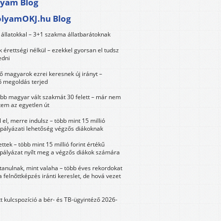
lyam Blog
olyamOKJ.hu Blog
állatokkal – 3+1 szakma állatbarátoknak
érettségi nélkül – ezekkel gyorsan el tudsz
edni
 magyarok ezrei keresnek új irányt –
 megoldás terjed
öbb magyar vált szakmát 30 felett – már nem
tem az egyetlen út
 el, merre indulsz – több mint 15 millió
 pályázati lehetőség végzős diákoknak
ttek – több mint 15 millió forint értékű
 pályázat nyílt meg a végzős diákok számára
tanulnak, mint valaha – több éves rekordokat
a felnőttképzés iránti kereslet, de hová vezet
tt kulcspozíció a bér- és TB-ügyintéző 2026-