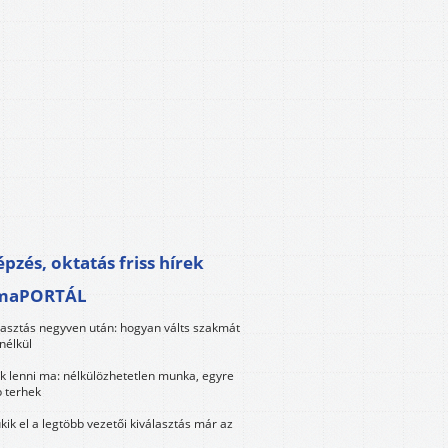
pzés, oktatás friss hírek
maPORTÁL
lasztás negyven után: hogyan válts szakmát
nélkül
k lenni ma: nélkülözhetetlen munka, egyre
 terhek
kik el a legtöbb vezetői kiválasztás már az