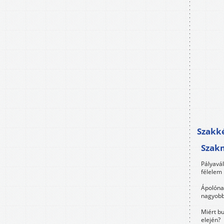
Szakké
Szak
Pályavá
félelem 
Ápolóna
nagyobb
Miért bu
elején?