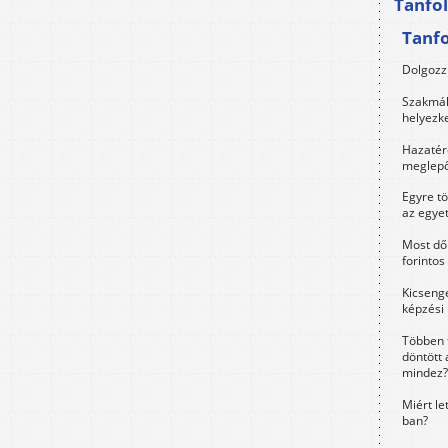
Tanfo
Tanf
Dolgozz 
Szakmák 
helyezk
Hazatérő
meglepő
Egyre t
az egye
Most dől
forintos
Kicsenge
képzési
Többen 
döntött 
mindez?
Miért le
ban?