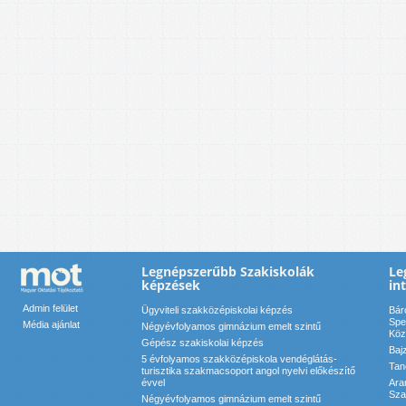
Legnépszerűbb Szakiskolák
Le
képzések
in
Admin felület
Ügyviteli szakközépiskolai képzés
Bár
Spe
Média ajánlat
Négyévfolyamos gimnázium emelt szintű
Köz
Gépész szakiskolai képzés
Baj
5 évfolyamos szakközépiskola vendéglátás-
Tan
turisztika szakmacsoport angol nyelvi előkészítő
évvel
Ara
Sza
Négyévfolyamos gimnázium emelt szintű