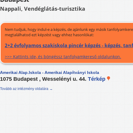
Nappali, Vendéglátás-turisztika
Nem tudjuk, hogy indul-e a képzés, de ajánlunk egy másik tanfolyamkeres
megtalálhatod ezt képzést vagy ehhez hasonlókat:
2+2 évfolyamos szakiskola pincér képzés - képzés, ta
>>> Kattints ide, és böngéssz tanfolyamkereső oldalunkon.
Amerikai Alap.Iskola - Amerikai Alapítványi Iskola
1075 Budapest , Wesselényi u. 44.
Térkép
Tovább az intézmény oldalára →