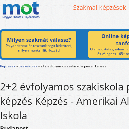
Szakmai képzések
Online kép
Milyen szakmát válassz?
tanf
Pályaorientációs tesztünk segít kideríteni,
Online oktatás, e-learnin
milyen munka illik Hozzád
és válogass 165+ on
Képzések
»
Szakiskolák
»
2+2 évfolyamos szakiskola pincér képzés
2+2 évfolyamos szakiskola 
képzés Képzés - Amerikai Al
Iskola
Budapest