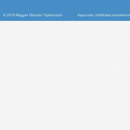
© 2019 Magyar Oktatási Tájékoztató Kapcsolat: info(kukac)motadmin(