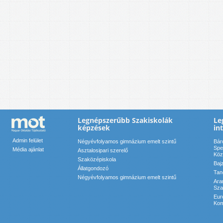
Legnépszerűbb Szakiskolák
Le
képzések
in
Admin felület
Négyévfolyamos gimnázium emelt szintű
Bár
Spe
Média ajánlat
Asztalosipari szerelő
Köz
Szaközépiskola
Baj
Állatgondozó
Tan
Négyévfolyamos gimnázium emelt szintű
Ara
Sza
Eur
Kom