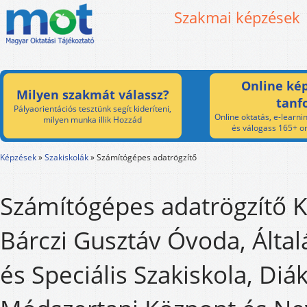
Szakmai képzések
Online kép
Milyen szakmát válassz?
tanf
Pályaorientációs tesztünk segít kideríteni,
Online oktatás, e-learnin
milyen munka illik Hozzád
és válogass 165+ on
Képzések
»
Szakiskolák
»
Számítógépes adatrögzítő
Számítógépes adatrögzítő K
Bárczi Gusztáv Óvoda, Által
és Speciális Szakiskola, Diá