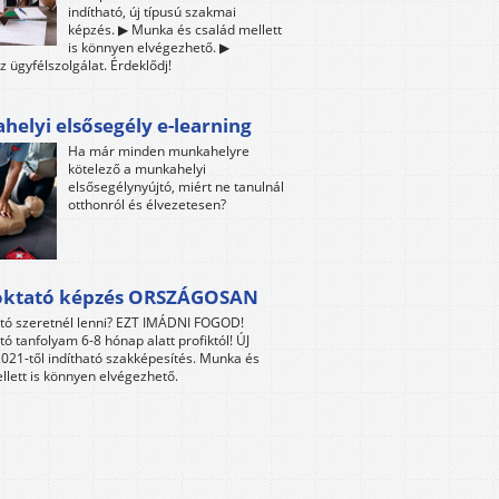
indítható, új típusú szakmai
képzés. ▶ Munka és család mellett
is könnyen elvégezhető. ▶
z ügyfélszolgálat. Érdeklődj!
elyi elsősegély e-learning
Ha már minden munkahelyre
kötelező a munkahelyi
elsősegélynyújtó, miért ne tanulnál
otthonról és élvezetesen?
oktató képzés ORSZÁGOSAN
tó szeretnél lenni? EZT IMÁDNI FOGOD!
tó tanfolyam 6-8 hónap alatt profiktól! ÚJ
021-től indítható szakképesítés. Munka és
llett is könnyen elvégezhető.