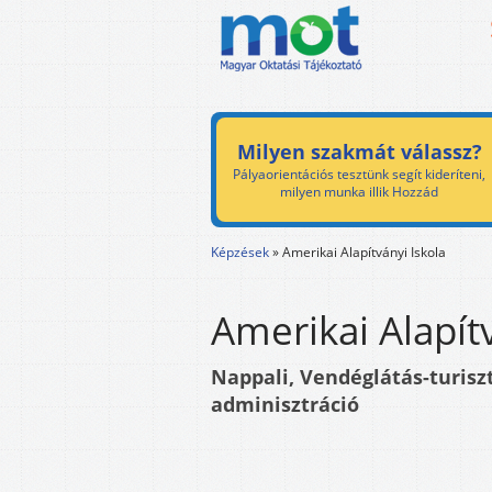
Milyen szakmát válassz?
Pályaorientációs tesztünk segít kideríteni,
milyen munka illik Hozzád
Képzések
»
Amerikai Alapítványi Iskola
Amerikai Alapít
Nappali, Vendéglátás-turisz
adminisztráció