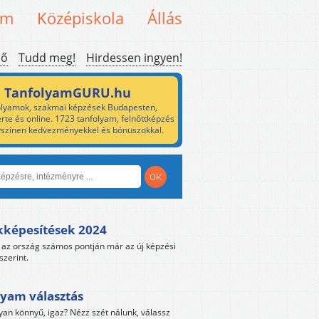
em
Középiskola
Állás
ső
Tudd meg!
Hirdessen ingyen!
TanfolyamGURU.hu
lyamok, szakmai képzések Budapesten,
rte és online. 1723 tanfolyam, felnőttképzés
yszínen kedvezményekkel és bónuszokkal.
kképesítések 2024
az ország számos pontján már az új képzési
szerint.
yam választás
yan könnyű, igaz? Nézz szét nálunk, válassz