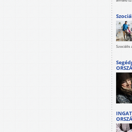
álmaid sz
Szociá
Szociális
Segéd
ORSZ
INGAT
ORSZ