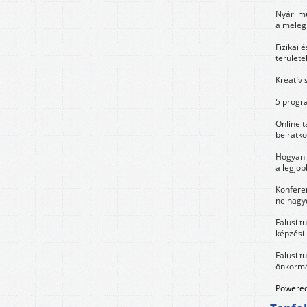
Nyári m
a meleg
Fizikai 
területe
Kreatív 
5 progra
Online t
beiratko
Hogyan 
a legjo
Konfere
ne hagyd
Falusi t
képzési
Falusi t
önkormá
Powered