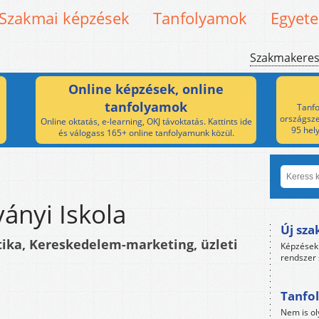
Szakmai képzések
Tanfolyamok
Egyet
Szakmakere
Online képzések, online
tanfolyamok
Tanfo
országsze
Online oktatás, e-learning, OKJ távoktatás. Kattints ide
95 hel
és válogass 165+ online tanfolyamunk közül.
ványi Iskola
Új sza
tika, Kereskedelem-marketing, üzleti
Képzések 
rendszer 
Tanfol
Nem is ol