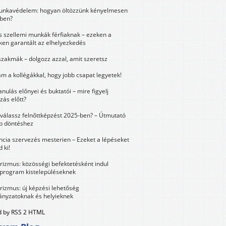
unkavédelem: hogyan öltözzünk kényelmesen
ben?
és szellemi munkák férfiaknak – ezeken a
ken garantált az elhelyezkedés
szakmák – dolgozz azzal, amit szeretsz
m a kollégákkal, hogy jobb csapat legyetek!
anulás előnyei és buktatói – mire figyelj
zás előtt?
válassz felnőttképzést 2025-ben? – Útmutató
bb döntéshez
ncia szervezés mesterien – Ezeket a lépéseket
 ki!
urizmus: közösségi befektetésként indul
 program kistelepüléseknek
urizmus: új képzési lehetőség
nyzatoknak és helyieknek
 by RSS 2 HTML