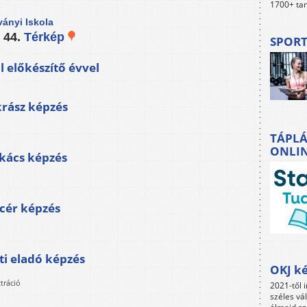
1700+ tan
ványi Iskola
 44.
Térkép
SPORT
 előkészítő évvel
krász képzés
TÁPLÁ
ONLI
akács képzés
cér képzés
ti eladó képzés
OKJ ké
tráció
2021-től i
széles vá