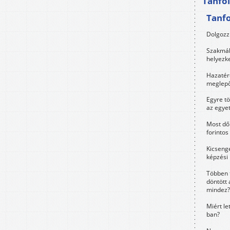
Tanfo
Tanf
Dolgozz 
Szakmák 
helyezk
Hazatérő
meglepő
Egyre t
az egye
Most dől
forintos
Kicsenge
képzési
Többen 
döntött 
mindez?
Miért le
ban?