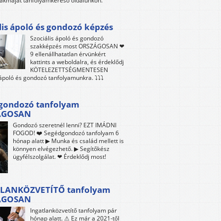
akmáját tanfolyamkereső oldalunkon.
lis ápoló és gondozó képzés
Szociális ápoló és gondozó
szakképzés most ORSZÁGOSAN ❤
9 ellenállhatatlan érvünkért
kattints a weboldalra, és érdeklődj
KÖTELEZETTSÉGMENTESEN
 ápoló és gondozó tanfolyamunkra. ⤵⤵⤵
gondozó tanfolyam
ÁGOSAN
Gondozó szeretnél lenni? EZT IMÁDNI
FOGOD! ❤️ Segédgondozó tanfolyam 6
hónap alatt ▶ Munka és család mellett is
könnyen elvégezhető. ▶ Segítőkész
ügyfélszolgálat. ❤ Érdeklődj most!
LANKÖZVETÍTŐ tanfolyam
ÁGOSAN
Ingatlanközvetítő tanfolyam pár
hónap alatt. ⚠ Ez már a 2021-től