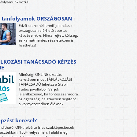
folyamunk közül.
 tanfolyamok ORSZÁGOSAN
Edző szeretnél lenni? Jelentkezz
országosan elérhető sportos
képzéseinkre. Nincs rejtett költség,
és kamatmentes részletekben is
fizethetsz!
LKOZÁSI TANÁCSADÓ KÉPZÉS
NE
Minőségi ONLINE oktatás
keretében most TÁPLÁLKOZÁSI
TANÁCSADÓ lehetsz a Stabil
Tudás jóvoltából. Várjuk
jelentkezésed, ha fontos számodra
az egészség, és szívesen segítenél
a környezetedben élőknek
pzést keresel?
ndítható, OKJ-t felváltó friss szakképesítések
lasztékban, 150+ helyszínen. Találd meg