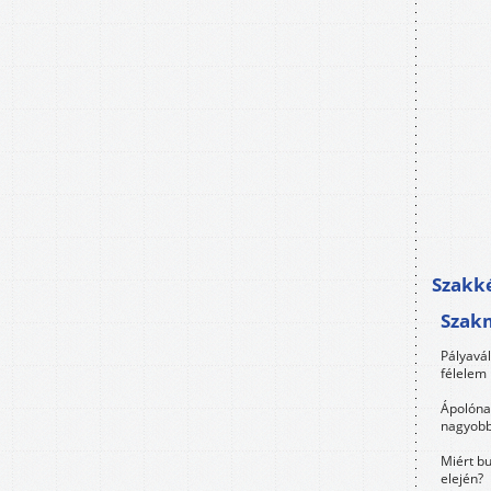
Szakké
Szak
Pályavá
félelem 
Ápolóna
nagyobb
Miért bu
elején?