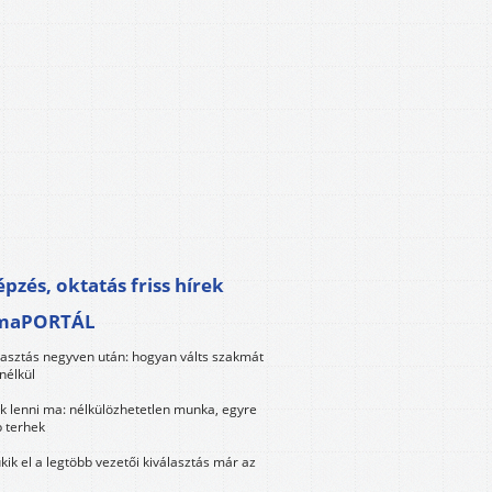
pzés, oktatás friss hírek
maPORTÁL
lasztás negyven után: hogyan válts szakmát
nélkül
k lenni ma: nélkülözhetetlen munka, egyre
 terhek
kik el a legtöbb vezetői kiválasztás már az