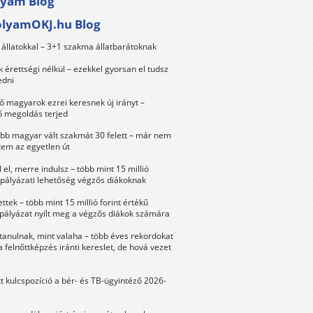
lyam Blog
olyamOKJ.hu Blog
állatokkal – 3+1 szakma állatbarátoknak
érettségi nélkül – ezekkel gyorsan el tudsz
edni
 magyarok ezrei keresnek új irányt –
 megoldás terjed
öbb magyar vált szakmát 30 felett – már nem
tem az egyetlen út
 el, merre indulsz – több mint 15 millió
 pályázati lehetőség végzős diákoknak
ttek – több mint 15 millió forint értékű
 pályázat nyílt meg a végzős diákok számára
tanulnak, mint valaha – több éves rekordokat
a felnőttképzés iránti kereslet, de hová vezet
tt kulcspozíció a bér- és TB-ügyintéző 2026-