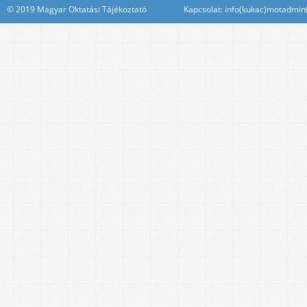
© 2019 Magyar Oktatási Tájékoztató Kapcsolat: info(kukac)motadmin(