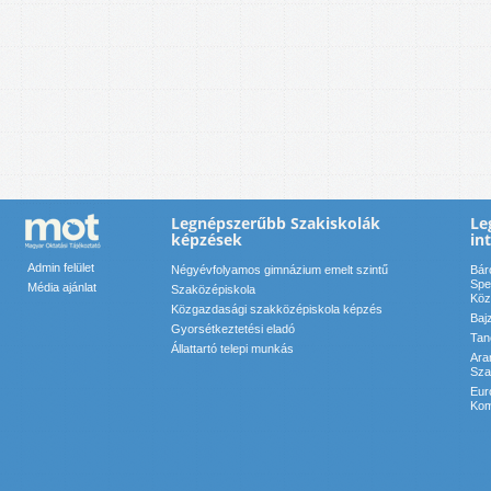
Legnépszerűbb Szakiskolák
Le
képzések
in
Admin felület
Négyévfolyamos gimnázium emelt szintű
Bár
Spe
Média ajánlat
Szaközépiskola
Köz
Közgazdasági szakközépiskola képzés
Baj
Gyorsétkeztetési eladó
Tan
Állattartó telepi munkás
Ara
Sza
Eur
Kom