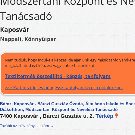
Módszertani Központ és Ne
Tanácsadó
Kaposvár
Nappali, Könnyüipar
Nem tudjuk, hogy indul-e a képzés, de ajánlunk egy másik tanfolyamkeres
megtalálhatod ezt képzést vagy ehhez hasonlókat:
Textiltermék összeállító - képzés, tanfolyam
>>> Kattints ide, és böngéssz tanfolyamkereső oldalunkon.
Bárczi Kaposvár - Bárczi Gusztáv Óvoda, Általános Iskola és Spec
Diákotthon, Módszertani Központ és Nevelési Tanácsadó
7400 Kaposvár , Bárczi Gusztáv u. 2.
Térkép
Tovább az intézmény oldalára →