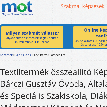
Szakmai képzések
Online kép
Milyen szakmát válassz?
tanf
Pályaorientációs tesztünk segít kideríteni,
Online oktatás, e-learnin
milyen munka illik Hozzád
és válogass 165+ on
Képzések
»
Szakiskolák
»
Textiltermék összeállító
Textiltermék összeállító Kép
Bárczi Gusztáv Óvoda, Által
és Speciális Szakiskola, Diá