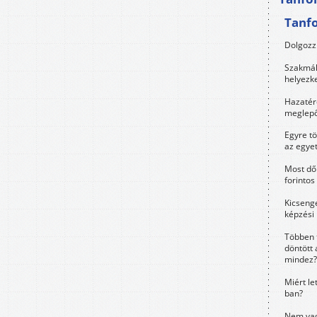
Tanf
Dolgozz 
Szakmák 
helyezk
Hazatérő
meglepő
Egyre t
az egye
Most dől
forintos
Kicsenge
képzési
Többen 
döntött 
mindez?
Miért le
ban?
Nem vag