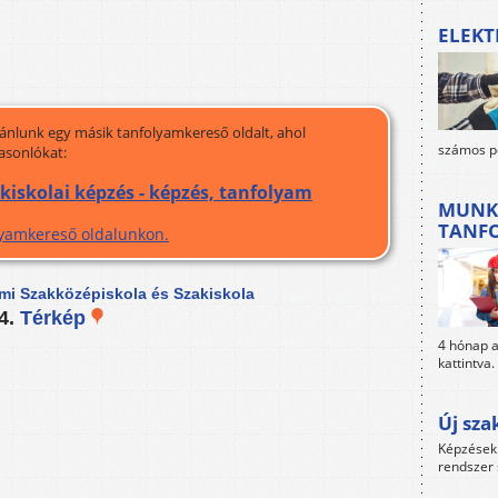
ELEKT
jánlunk egy másik tanfolyamkereső oldalt, ahol
számos po
asonlókat:
akiskolai képzés - képzés, tanfolyam
MUNK
TANF
olyamkereső oldalunkon.
lmi Szakközépiskola és Szakiskola
-4.
Térkép
4 hónap al
kattintva.
Új sza
Képzések 
rendszer 