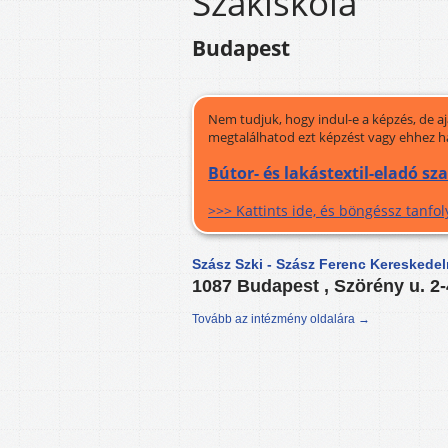
Szakiskola
Budapest
Nem tudjuk, hogy indul-e a képzés, de a
megtalálhatod ezt képzést vagy ehhez h
Bútor- és lakástextil-eladó sz
>>> Kattints ide, és böngéssz tanf
Szász Szki - Szász Ferenc Kereskede
1087 Budapest , Szörény u. 2
Tovább az intézmény oldalára →