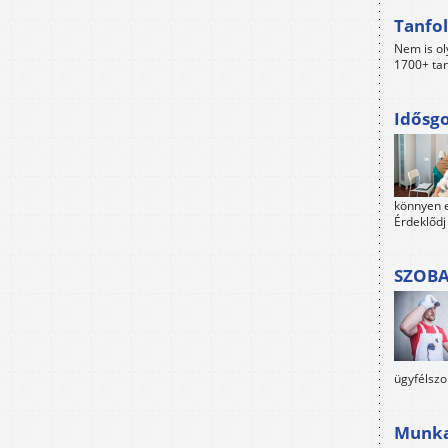
Tanfol
Nem is ol
1700+ tan
Idősgo
könnyen e
Érdeklődj
SZOBA
ügyfélszo
Munkah