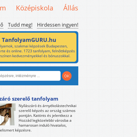
em
Középiskola
Állás
ső
Tudd meg!
Hirdessen ingyen!
TanfolyamGURU.hu
lyamok, szakmai képzések Budapesten,
rte és online. 1723 tanfolyam, felnőttképzés
yszínen kedvezményekkel és bónuszokkal.
záró szerelő tanfolyam
Nyílászáró és árnyékolástechnikai
szerelő képzés az ország számos
pontján. Kattints és jelentkezz a
Hozzád legközelebbi városba a
hamarosan induló hivatalos,
 elismert képzésre.