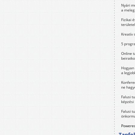
Nyári m
a meleg
Fizikai 
területe
Kreatív 
5 progra
Online t
beiratko
Hogyan 
a legjo
Konfere
ne hagyd
Falusi t
képzési
Falusi t
önkormá
Powered
Tanfo