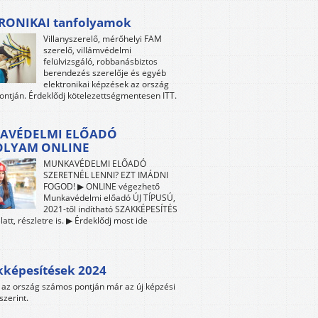
RONIKAI tanfolyamok
Villanyszerelő, mérőhelyi FAM
szerelő, villámvédelmi
felülvizsgáló, robbanásbiztos
berendezés szerelője és egyéb
elektronikai képzések az ország
ntján. Érdeklődj kötelezettségmentesen ITT.
AVÉDELMI ELŐADÓ
OLYAM ONLINE
MUNKAVÉDELMI ELŐADÓ
SZERETNÉL LENNI? EZT IMÁDNI
FOGOD! ▶ ONLINE végezhető
Munkavédelmi előadó ÚJ TÍPUSÚ,
2021-től indítható SZAKKÉPESÍTÉS
att, részletre is. ▶ Érdeklődj most ide
kképesítések 2024
az ország számos pontján már az új képzési
szerint.