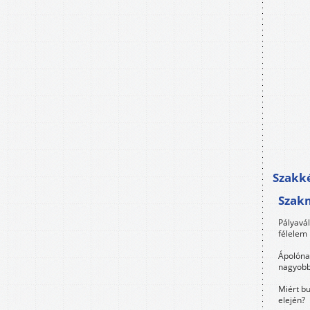
Szakké
Szak
Pályavá
félelem 
Ápolóna
nagyobb
Miért bu
elején?