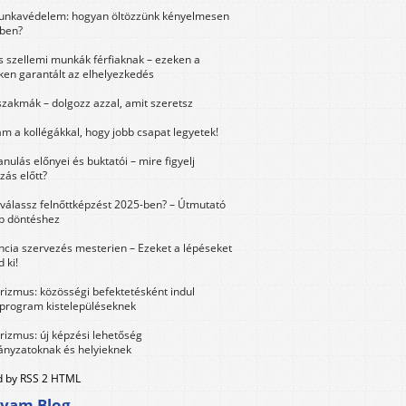
unkavédelem: hogyan öltözzünk kényelmesen
ben?
és szellemi munkák férfiaknak – ezeken a
ken garantált az elhelyezkedés
szakmák – dolgozz azzal, amit szeretsz
m a kollégákkal, hogy jobb csapat legyetek!
anulás előnyei és buktatói – mire figyelj
zás előtt?
válassz felnőttképzést 2025-ben? – Útmutató
bb döntéshez
ncia szervezés mesterien – Ezeket a lépéseket
 ki!
urizmus: közösségi befektetésként indul
 program kistelepüléseknek
urizmus: új képzési lehetőség
nyzatoknak és helyieknek
 by RSS 2 HTML
lyam Blog