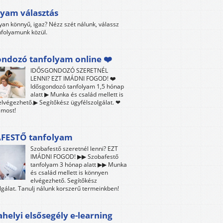
yam választás
yan könnyű, igaz? Nézz szét nálunk, válassz
folyamunk közül.
ndozó tanfolyam online ❤️
IDŐSGONDOZÓ SZERETNÉL
LENNI? EZT IMÁDNI FOGOD! ❤️
Idősgondozó tanfolyam 1,5 hónap
alatt ▶ Munka és család mellett is
lvégezhető.▶ Segítőkész ügyfélszolgálat. ❤
 most!
FESTŐ tanfolyam
Szobafestő szeretnél lenni? EZT
IMÁDNI FOGOD! ▶▶ Szobafestő
tanfolyam 3 hónap alatt ▶▶ Munka
és család mellett is könnyen
elvégezhető. Segítőkész
lgálat. Tanulj nálunk korszerű termeinkben!
elyi elsősegély e-learning