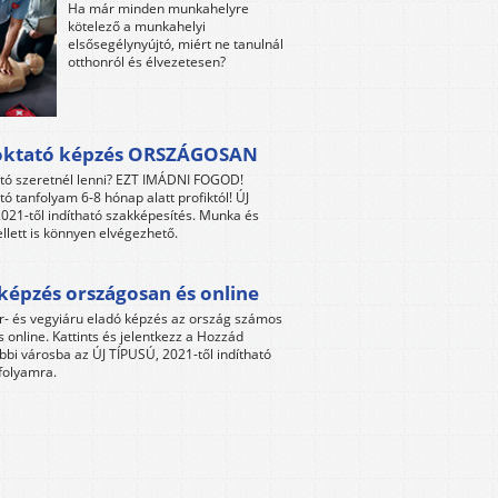
Ha már minden munkahelyre
kötelező a munkahelyi
elsősegélynyújtó, miért ne tanulnál
otthonról és élvezetesen?
oktató képzés ORSZÁGOSAN
tó szeretnél lenni? EZT IMÁDNI FOGOD!
tó tanfolyam 6-8 hónap alatt profiktól! ÚJ
021-től indítható szakképesítés. Munka és
llett is könnyen elvégezhető.
képzés országosan és online
r- és vegyiáru eladó képzés az ország számos
s online. Kattints és jelentkezz a Hozzád
bbi városba az ÚJ TÍPUSÚ, 2021-től indítható
folyamra.