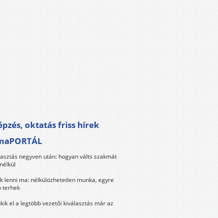
pzés, oktatás friss hírek
maPORTÁL
lasztás negyven után: hogyan válts szakmát
nélkül
k lenni ma: nélkülözhetetlen munka, egyre
 terhek
kik el a legtöbb vezetői kiválasztás már az