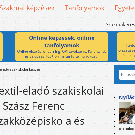
Szakmai képzések
Tanfolyamok
Egyet
Szakmakere
Online képzések, online
tanfolyamok
Tanfo
országsze
Online oktatás, e-learning, OKJ távoktatás. Kattints ide
95 hel
és válogass 165+ online tanfolyamunk közül.
-eladó szakiskolai képzés
extil-eladó szakiskolai
Nyílás
 Szász Ferenc
zakközépiskola és
államilag