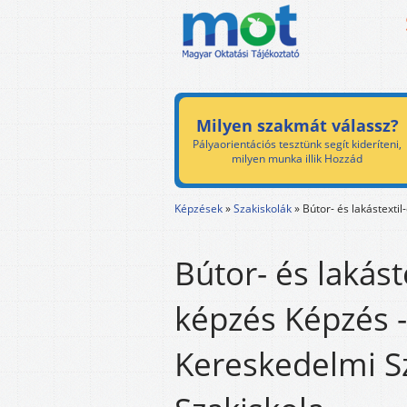
Milyen szakmát válassz?
Pályaorientációs tesztünk segít kideríteni,
milyen munka illik Hozzád
Képzések
»
Szakiskolák
»
Bútor- és lakástextil
Bútor- és lakást
képzés Képzés -
Kereskedelmi S