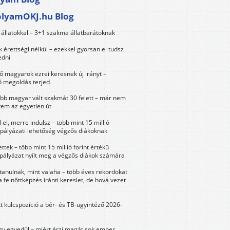
olyamOKJ.hu Blog
állatokkal – 3+1 szakma állatbarátoknak
érettségi nélkül – ezekkel gyorsan el tudsz
edni
 magyarok ezrei keresnek új irányt –
 megoldás terjed
öbb magyar vált szakmát 30 felett – már nem
tem az egyetlen út
 el, merre indulsz – több mint 15 millió
 pályázati lehetőség végzős diákoknak
ttek – több mint 15 millió forint értékű
 pályázat nyílt meg a végzős diákok számára
tanulnak, mint valaha – több éves rekordokat
a felnőttképzés iránti kereslet, de hová vezet
tt kulcspozíció a bér- és TB-ügyintéző 2026-
y egyedül – miért érzi magát sok ember