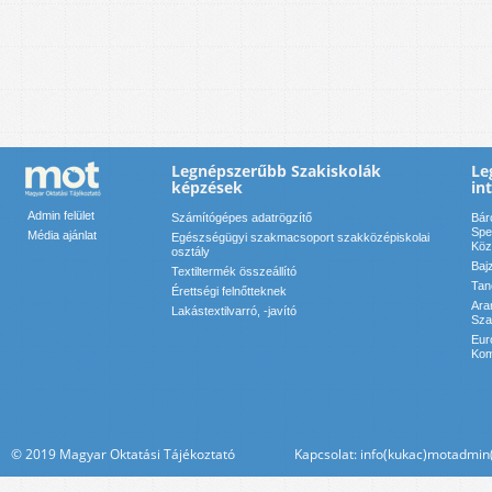
Legnépszerűbb Szakiskolák
Le
képzések
in
Admin felület
Számítógépes adatrögzítő
Bár
Spe
Média ajánlat
Egészségügyi szakmacsoport szakközépiskolai
Köz
osztály
Baj
Textiltermék összeállító
Tan
Érettségi felnőtteknek
Ara
Lakástextilvarró, -javító
Sza
Eur
Kom
© 2019 Magyar Oktatási Tájékoztató Kapcsolat: info(kukac)motadmin(