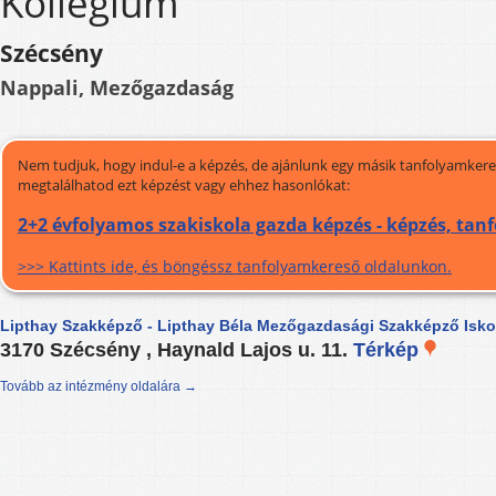
Kollégium
Szécsény
Nappali, Mezőgazdaság
Nem tudjuk, hogy indul-e a képzés, de ajánlunk egy másik tanfolyamkeres
megtalálhatod ezt képzést vagy ehhez hasonlókat:
2+2 évfolyamos szakiskola gazda képzés - képzés, tan
>>> Kattints ide, és böngéssz tanfolyamkereső oldalunkon.
Lipthay Szakképző - Lipthay Béla Mezőgazdasági Szakképző Isko
3170 Szécsény , Haynald Lajos u. 11.
Térkép
Tovább az intézmény oldalára →