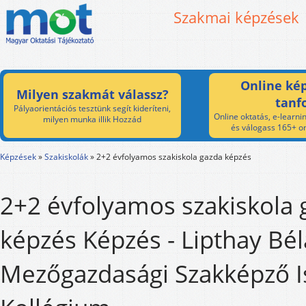
Szakmai képzések
Online kép
Milyen szakmát válassz?
tanf
Pályaorientációs tesztünk segít kideríteni,
Online oktatás, e-learnin
milyen munka illik Hozzád
és válogass 165+ on
Képzések
»
Szakiskolák
»
2+2 évfolyamos szakiskola gazda képzés
2+2 évfolyamos szakiskola 
képzés Képzés - Lipthay Bél
Mezőgazdasági Szakképző I