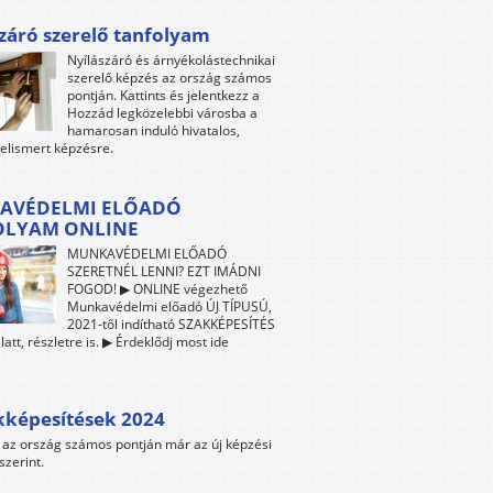
záró szerelő tanfolyam
Nyílászáró és árnyékolástechnikai
szerelő képzés az ország számos
pontján. Kattints és jelentkezz a
Hozzád legközelebbi városba a
hamarosan induló hivatalos,
 elismert képzésre.
AVÉDELMI ELŐADÓ
OLYAM ONLINE
MUNKAVÉDELMI ELŐADÓ
SZERETNÉL LENNI? EZT IMÁDNI
FOGOD! ▶ ONLINE végezhető
Munkavédelmi előadó ÚJ TÍPUSÚ,
2021-től indítható SZAKKÉPESÍTÉS
att, részletre is. ▶ Érdeklődj most ide
kképesítések 2024
az ország számos pontján már az új képzési
szerint.