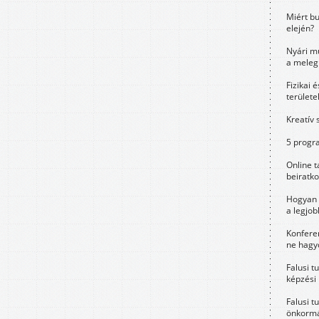
Miért bu
elején?
Nyári m
a meleg
Fizikai 
területe
Kreatív 
5 progra
Online t
beiratko
Hogyan 
a legjo
Konfere
ne hagyd
Falusi t
képzési
Falusi t
önkormá