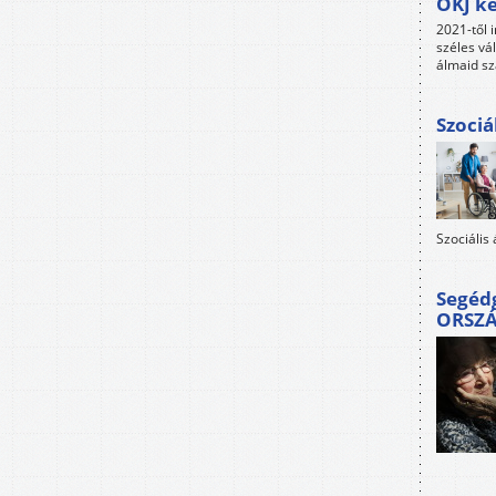
OKJ ké
2021-től i
széles vá
álmaid sz
Szociá
Szociális
Segéd
ORSZ