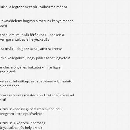
kik el a legtöbb vezetői kiválasztás már az
unkavédelem: hogyan öltözzünk kényelmesen
ben?
és szellemi munkák férfiaknak – ezeken a
ken garantált az elhelyezkedés
szakmák – dolgozz azzal, amit szeretsz
m a kollégákkal, hogy jobb csapat legyetek!
anulás előnyei és buktatói – mire figyelj
zás előtt?
válassz felnőttképzést 2025-ben? – Útmutató
bb döntéshez
ncia szervezés mesterien – Ezeket a lépéseket
 ki!
urizmus: közösségi befektetésként indul
 program kistelepüléseknek
urizmus: új képzési lehetőség
nyzatoknak és helyieknek