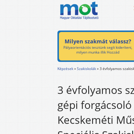
Milyen szakmát válassz?
Pályaorientációs tesztünk segít kideríteni,
milyen munka illik Hozzád
Képzések
»
Szakiskolák
»
3 évfolyamos szakisk
3 évfolyamos sz
gépi forgácsoló
Kecskeméti Műs