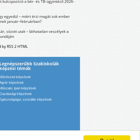
tt kulcspozíció a bér- és TB-ügyintéző 2026-
y egyedül – miért érzi magát sok ember
nek január–februárban?
sár, sózott utak – láthatatlan veszélyek a
bundáján
 by RSS 2 HTML
Legnépszerűbb Szakiskolák
képzési témák
Művészeti képzések
Agrár képzések
Műszaki, ipari képzések
Gazdasági képzések
Egészségügyi, szociális képzések