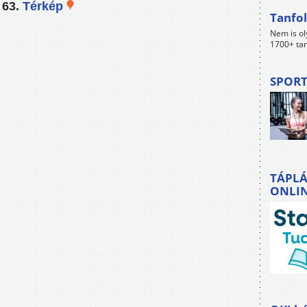
 63.
Térkép
Tanfol
Nem is ol
1700+ tan
SPORT
TÁPLÁ
ONLI