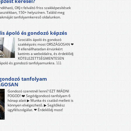
pzést keresel?
ndítható, OKJ-t felváltó friss szakképesítések
lasztékban, 150+ helyszínen. Találd meg
akmáját tanfolyamkereső oldalunkon.
lis ápoló és gondozó képzés
Szociális ápoló és gondozó
szakképzés most ORSZÁGOSAN ❤
9 ellenállhatatlan érvünkért
kattints a weboldalra, és érdeklődj
KÖTELEZETTSÉGMENTESEN
 ápoló és gondozó tanfolyamunkra. ⤵⤵⤵
gondozó tanfolyam
ÁGOSAN
Gondozó szeretnél lenni? EZT IMÁDNI
FOGOD! ❤️ Segédgondozó tanfolyam 6
hónap alatt ▶ Munka és család mellett is
könnyen elvégezhető. ▶ Segítőkész
ügyfélszolgálat. ❤ Érdeklődj most!