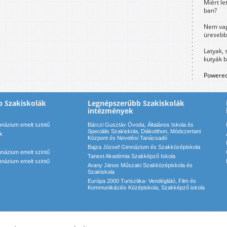
Miért le
ban?
Nem vag
üresebb
Latyak, 
kutyák 
Powered
 Szakiskolák
Legnépszerűbb Szakiskolák
intézmények
názium emelt szintű
Bárczi Gusztáv Óvoda, Általános Iskola és
Speciális Szakiskola, Diákotthon, Módszertani
ek
Központ és Nevelési Tanácsadó
Bajza József Gimnázium és Szakközépiskola
názium emelt szintű
Tanext Akadémia Szakképző Iskola
názium emelt szintű
Arany János Műszaki Szakközépiskola és
Szakiskola
Európa 2000 Turisztika- Vendéglátó, Film és
Kommunikációs Középiskola, Szakképző iskola