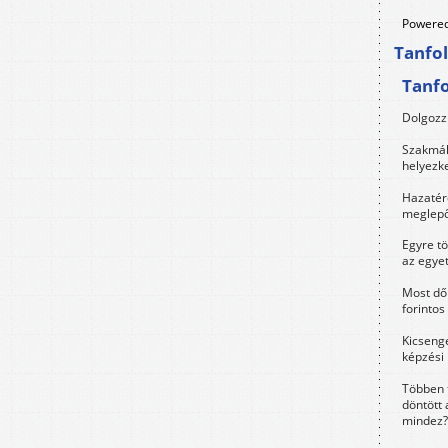
Powered
Tanfo
Tanf
Dolgozz 
Szakmák 
helyezk
Hazatérő
meglepő
Egyre t
az egye
Most dől
forintos
Kicsenge
képzési
Többen 
döntött 
mindez?