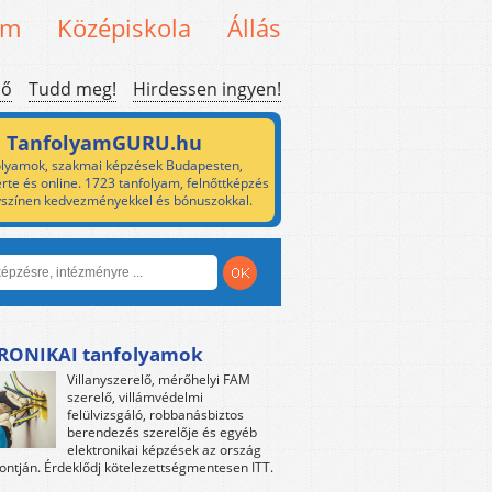
em
Középiskola
Állás
ső
Tudd meg!
Hirdessen ingyen!
TanfolyamGURU.hu
lyamok, szakmai képzések Budapesten,
rte és online. 1723 tanfolyam, felnőttképzés
yszínen kedvezményekkel és bónuszokkal.
RONIKAI tanfolyamok
Villanyszerelő, mérőhelyi FAM
szerelő, villámvédelmi
felülvizsgáló, robbanásbiztos
berendezés szerelője és egyéb
elektronikai képzések az ország
ntján. Érdeklődj kötelezettségmentesen ITT.