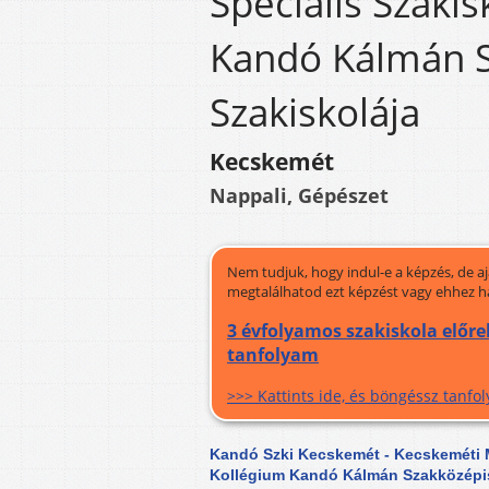
Speciális Szaki
Kandó Kálmán S
Szakiskolája
Kecskemét
Nappali, Gépészet
Nem tudjuk, hogy indul-e a képzés, de a
megtalálhatod ezt képzést vagy ehhez h
3 évfolyamos szakiskola előreh
tanfolyam
>>> Kattints ide, és böngéssz tanf
Kandó Szki Kecskemét - Kecskeméti M
Kollégium Kandó Kálmán Szakközépis