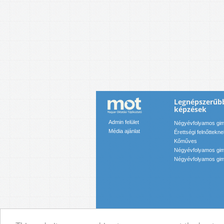
Legnépszerűbb
képzések
Admin felület
Négyévfolyamos gim
Média ajánlat
Érettségi felnőttekn
Kőműves
Négyévfolyamos gim
Négyévfolyamos gim