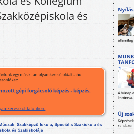
skola és Kollégium
Nyílás
zakközépiskola és
államilag
MUNK
TANF
jánlunk egy másik tanfolyamkereső oldalt, ahol
asonlókat:
ozott gépi forgácsoló képzés - képzés,
4 hónap al
kattintva.
olyamkereső oldalunkon.
Új sza
Képzések 
űszaki Szakképző Iskola, Speciális Szakiskola és
rendszer 
kola és Szakiskolája