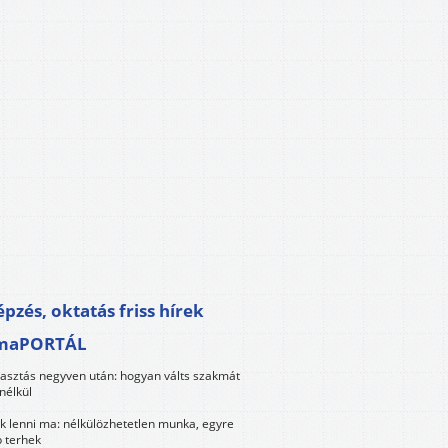
pzés, oktatás friss hírek
maPORTÁL
lasztás negyven után: hogyan válts szakmát
nélkül
k lenni ma: nélkülözhetetlen munka, egyre
 terhek