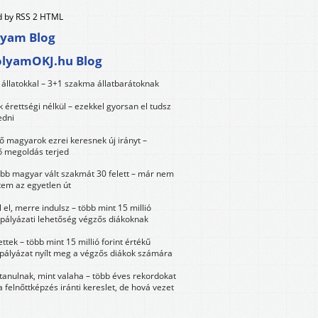
 by RSS 2 HTML
lyam Blog
olyamOKJ.hu Blog
állatokkal – 3+1 szakma állatbarátoknak
érettségi nélkül – ezekkel gyorsan el tudsz
edni
 magyarok ezrei keresnek új irányt –
 megoldás terjed
öbb magyar vált szakmát 30 felett – már nem
tem az egyetlen út
 el, merre indulsz – több mint 15 millió
 pályázati lehetőség végzős diákoknak
ttek – több mint 15 millió forint értékű
 pályázat nyílt meg a végzős diákok számára
tanulnak, mint valaha – több éves rekordokat
a felnőttképzés iránti kereslet, de hová vezet