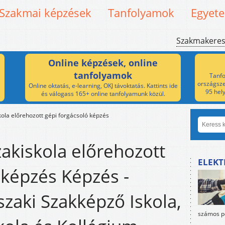
Szakmai képzések
Tanfolyamok
Egyet
Szakmakere
Online képzések, online
tanfolyamok
Tanfo
országsze
Online oktatás, e-learning, OKJ távoktatás. Kattints ide
95 hel
és válogass 165+ online tanfolyamunk közül.
ola előrehozott gépi forgácsoló képzés
akiskola előrehozott
ELEKT
 képzés Képzés -
zaki Szakképző Iskola,
számos po