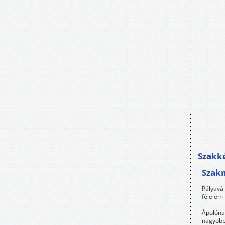
Szakké
Szak
Pályavá
félelem 
Ápolóna
nagyobb