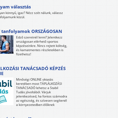
yam választás
yan könnyű, igaz? Nézz szét nálunk, válassz
folyamunk közül.
 tanfolyamok ORSZÁGOSAN
Edző szeretnél lenni? Jelentkezz
országosan elérhető sportos
képzéseinkre. Nincs rejtett költség,
és kamatmentes részletekben is
fizethetsz!
LKOZÁSI TANÁCSADÓ KÉPZÉS
NE
Minőségi ONLINE oktatás
keretében most TÁPLÁLKOZÁSI
TANÁCSADÓ lehetsz a Stabil
Tudás jóvoltából. Várjuk
jelentkezésed, ha fontos számodra
az egészség, és szívesen segítenél
a környezetedben élőknek