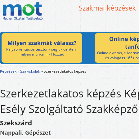
Szakmai képzések
Online kép
Milyen szakmát válassz?
tanf
Pályaorientációs tesztünk segít kideríteni,
Online oktatás, e-learnin
milyen munka illik Hozzád
és válogass 165+ on
Képzések
»
Szakiskolák
»
Szerkezetlakatos képzés
Szerkezetlakatos képzés Ké
Esély Szolgáltató Szakképző
Szekszárd
Nappali, Gépészet