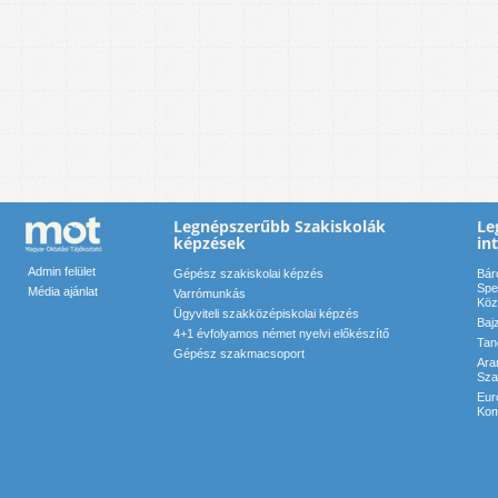
Legnépszerűbb Szakiskolák
Le
képzések
in
Admin felület
Gépész szakiskolai képzés
Bár
Spe
Média ajánlat
Varrómunkás
Köz
Ügyviteli szakközépiskolai képzés
Baj
4+1 évfolyamos német nyelvi előkészítő
Tan
Gépész szakmacsoport
Ara
Sza
Eur
Kom