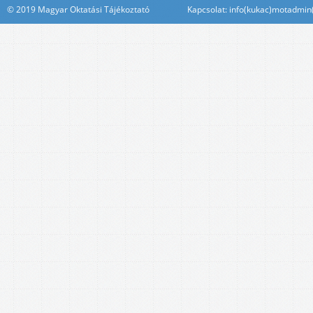
© 2019 Magyar Oktatási Tájékoztató Kapcsolat: info(kukac)motadmin(