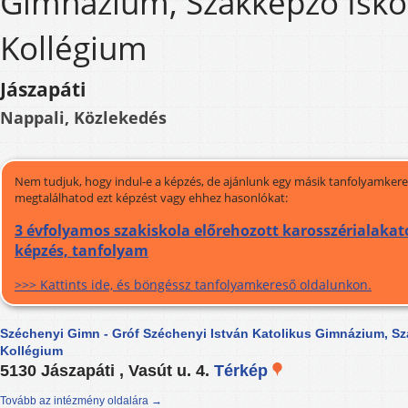
Gimnázium, Szakképző Isko
Kollégium
Jászapáti
Nappali, Közlekedés
Nem tudjuk, hogy indul-e a képzés, de ajánlunk egy másik tanfolyamkeres
megtalálhatod ezt képzést vagy ehhez hasonlókat:
3 évfolyamos szakiskola előrehozott karosszérialakato
képzés, tanfolyam
>>> Kattints ide, és böngéssz tanfolyamkereső oldalunkon.
Széchenyi Gimn - Gróf Széchenyi István Katolikus Gimnázium, Sz
Kollégium
5130 Jászapáti , Vasút u. 4.
Térkép
Tovább az intézmény oldalára →