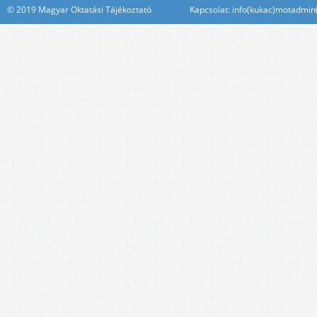
© 2019 Magyar Oktatási Tájékoztató Kapcsolat: info(kukac)motadmin(