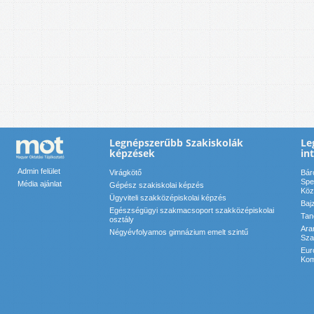
Legnépszerűbb Szakiskolák
Le
képzések
in
Admin felület
Virágkötő
Bár
Spe
Média ajánlat
Gépész szakiskolai képzés
Köz
Ügyviteli szakközépiskolai képzés
Baj
Egészségügyi szakmacsoport szakközépiskolai
Tan
osztály
Ara
Négyévfolyamos gimnázium emelt szintű
Sza
Eur
Kom