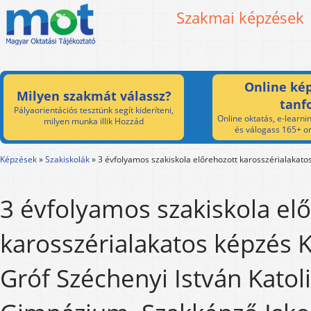
Szakmai képzések
Online kép
Milyen szakmát válassz?
tanf
Pályaorientációs tesztünk segít kideríteni,
Online oktatás, e-learnin
milyen munka illik Hozzád
és válogass 165+ on
Képzések
»
Szakiskolák
»
3 évfolyamos szakiskola előrehozott karosszérialakato
3 évfolyamos szakiskola el
karosszérialakatos képzés K
Gróf Széchenyi István Katol