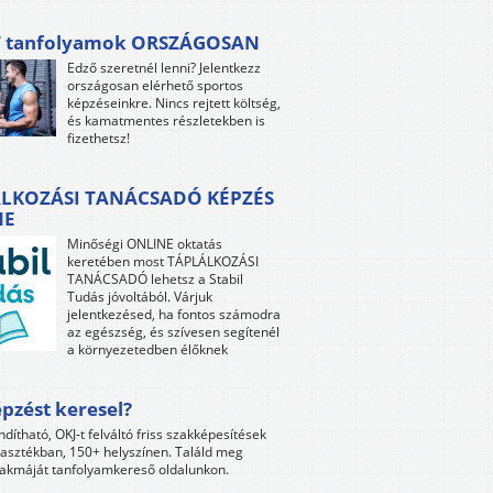
 tanfolyamok ORSZÁGOSAN
Edző szeretnél lenni? Jelentkezz
országosan elérhető sportos
képzéseinkre. Nincs rejtett költség,
és kamatmentes részletekben is
fizethetsz!
LKOZÁSI TANÁCSADÓ KÉPZÉS
NE
Minőségi ONLINE oktatás
keretében most TÁPLÁLKOZÁSI
TANÁCSADÓ lehetsz a Stabil
Tudás jóvoltából. Várjuk
jelentkezésed, ha fontos számodra
az egészség, és szívesen segítenél
a környezetedben élőknek
pzést keresel?
ndítható, OKJ-t felváltó friss szakképesítések
lasztékban, 150+ helyszínen. Találd meg
akmáját tanfolyamkereső oldalunkon.