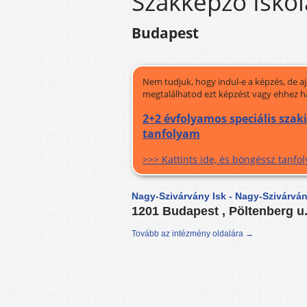
Szakképző Iskol
Budapest
Nem tudjuk, hogy indul-e a képzés, de a
megtalálhatod ezt képzést vagy ehhez h
2+2 évfolyamos speciális szaki
tanfolyam
>>> Kattints ide, és böngéssz tanf
Nagy-Szivárvány Isk - Nagy-Szivárvá
1201 Budapest , Pöltenberg u
Tovább az intézmény oldalára →