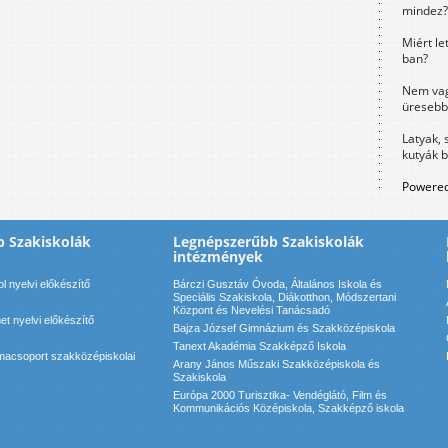
mindez?
Miért le
ban?
Nem vag
üresebb
Latyak, 
kutyák 
Powered
 Szakiskolák
Legnépszerűbb Szakiskolák
intézmények
 nyelvi előkészítő
Bárczi Gusztáv Óvoda, Általános Iskola és
Speciális Szakiskola, Diákotthon, Módszertani
Központ és Nevelési Tanácsadó
t nyelvi előkészítő
Bajza József Gimnázium és Szakközépiskola
Tanext Akadémia Szakképző Iskola
acsoport szakközépiskolai
Arany János Műszaki Szakközépiskola és
Szakiskola
Európa 2000 Turisztika- Vendéglátó, Film és
Kommunikációs Középiskola, Szakképző iskola