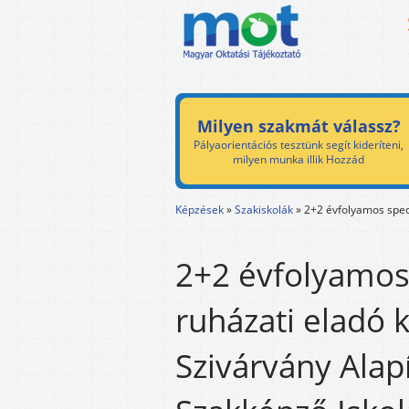
Milyen szakmát válassz?
Pályaorientációs tesztünk segít kideríteni,
milyen munka illik Hozzád
Képzések
»
Szakiskolák
»
2+2 évfolyamos speci
2+2 évfolyamos 
ruházati eladó 
Szivárvány Ala