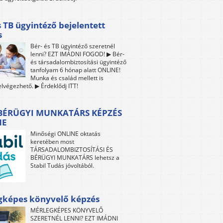
s TB ügyintéző bejelentett
s
Bér- és TB ügyintéző szeretnél
lenni? EZT IMÁDNI FOGOD! ▶ Bér-
és társadalombiztosítási ügyintéző
tanfolyam 6 hónap alatt ONLINE!
Munka és család mellett is
lvégezhető. ▶ Érdeklődj ITT!
 BÉRÜGYI MUNKATÁRS KÉPZÉS
NE
Minőségi ONLINE oktatás
keretében most
TÁRSADALOMBIZTOSÍTÁSI ÉS
BÉRÜGYI MUNKATÁRS lehetsz a
Stabil Tudás jóvoltából.
gképes könyvelő képzés
MÉRLEGKÉPES KÖNYVELŐ
SZERETNÉL LENNI? EZT IMÁDNI