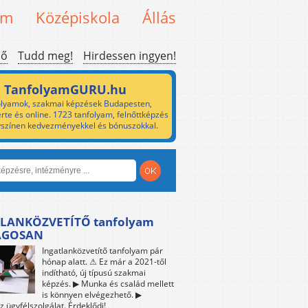
em
Középiskola
Állás
ső
Tudd meg!
Hirdessen ingyen!
TanfolyamGURU.hu
lyamok, szakmai képzések Budapesten,
rte és online. 1723 tanfolyam, felnőttképzés
yszínen kedvezményekkel és bónuszokkal.
LANKÖZVETÍTŐ tanfolyam
ÁGOSAN
Ingatlanközvetítő tanfolyam pár
hónap alatt. ⚠ Ez már a 2021-től
indítható, új típusú szakmai
képzés. ▶ Munka és család mellett
is könnyen elvégezhető. ▶
z ügyfélszolgálat. Érdeklődj!