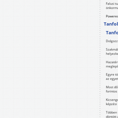
Falusi t
önkormá
Powered
Tanfo
Tanf
Dolgozz 
Szakmák 
helyezk
Hazatérő
meglepő
Egyre t
az egye
Most dől
forintos
Kicsenge
képzési
Többen 
döntött 