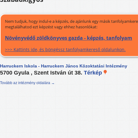
Nem tudjuk, hogy indul-e a képzés, de ajánlunk egy másik tanfolyamkeres
megtalálhatod ezt képzést vagy ehhez hasonlókat:
Növényvédő zöldkönyves gazda - képzés, tanfolyam
>>> Kattints ide, és böngéssz tanfolyamkereső oldalunkon.
Harruckern Iskola - Harruckern János Közoktatási Intézmény
5700 Gyula , Szent István út 38.
Térkép
Tovább az intézmény oldalára →