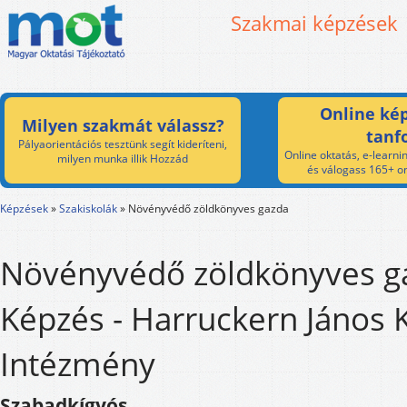
Szakmai képzések
Online kép
Milyen szakmát válassz?
tanf
Pályaorientációs tesztünk segít kideríteni,
Online oktatás, e-learnin
milyen munka illik Hozzád
és válogass 165+ on
Képzések
»
Szakiskolák
»
Növényvédő zöldkönyves gazda
Növényvédő zöldkönyves g
Képzés - Harruckern János 
Intézmény
Szabadkígyós