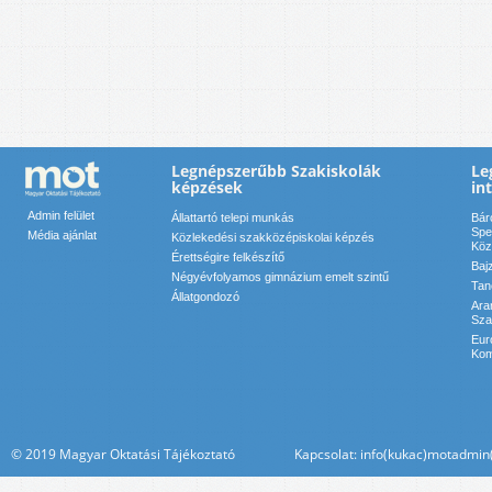
Legnépszerűbb Szakiskolák
Le
képzések
in
Admin felület
Állattartó telepi munkás
Bár
Spe
Média ajánlat
Közlekedési szakközépiskolai képzés
Köz
Érettségire felkészítő
Baj
Négyévfolyamos gimnázium emelt szintű
Tan
Állatgondozó
Ara
Sza
Eur
Kom
© 2019 Magyar Oktatási Tájékoztató Kapcsolat: info(kukac)motadmin(