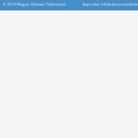
© 2019 Magyar Oktatási Tájékoztató Kapcsolat: info(kukac)motadmin(