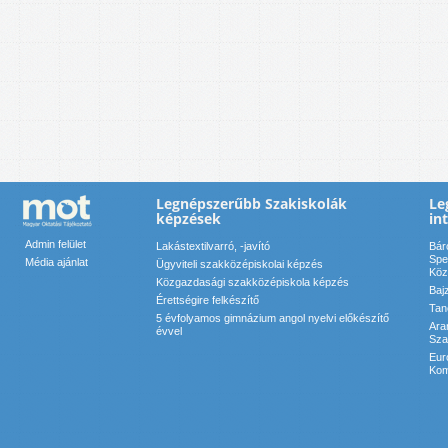
Legnépszerűbb Szakiskolák
Le
képzések
in
Admin felület
Lakástextilvarró, -javító
Bár
Spe
Média ajánlat
Ügyviteli szakközépiskolai képzés
Köz
Közgazdasági szakközépiskola képzés
Baj
Érettségire felkészítő
Tan
5 évfolyamos gimnázium angol nyelvi előkészítő
Ara
évvel
Sza
Eur
Kom