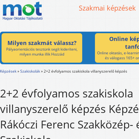
Szakmai képzések
Online kép
Milyen szakmát válassz?
tanf
Pályaorientációs tesztünk segít kideríteni,
Online oktatás, e-learnin
milyen munka illik Hozzád
és válogass 165+ on
Képzések
»
Szakiskolák
»
2+2 évfolyamos szakiskola villanyszerelő képzés
2+2 évfolyamos szakiskola
villanyszerelő képzés Képzés 
Rákóczi Ferenc Szakközép- 