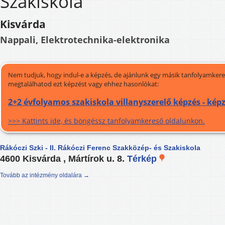
Szakiskola
Kisvárda
Nappali, Elektrotechnika-elektronika
Nem tudjuk, hogy indul-e a képzés, de ajánlunk egy másik tanfolyamkeres
megtalálhatod ezt képzést vagy ehhez hasonlókat:
2+2 évfolyamos szakiskola villanyszerelő képzés - kép
>>> Kattints ide, és böngéssz tanfolyamkereső oldalunkon.
Rákóczi Szki - II. Rákóczi Ferenc Szakközép- és Szakiskola
4600 Kisvárda , Mártírok u. 8.
Térkép
Tovább az intézmény oldalára →