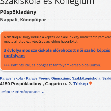
Szakiskola és Kollégium
Püspökladány
Nappali, Könnyüipar
Nem tudjuk, hogy indul-e a képzés, de ajánlunk egy másik tanfolyamkeres
megtalálhatod ezt képzést vagy ehhez hasonlókat:
3 évfolyamos szakiskola előrehozott női szabó képzés 
tanfolyam
>>> Kattints ide, és böngéssz tanfolyamkereső oldalunkon.
Karacs Iskola - Karacs Ferenc Gimnázium, Szakközépiskola, Szak
4150 Püspökladány , Gagarin u. 2.
Térkép
Tovább az intézmény oldalára →