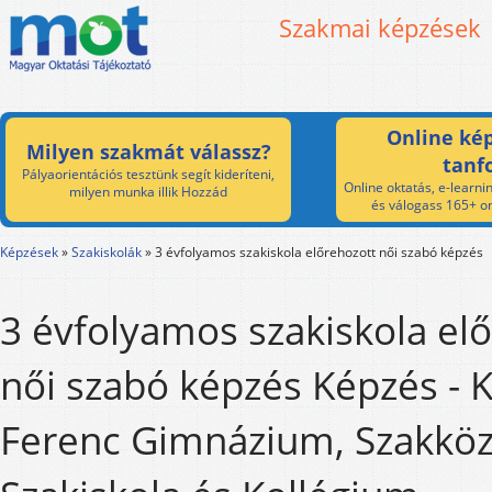
Szakmai képzések
Online kép
Milyen szakmát válassz?
tanf
Pályaorientációs tesztünk segít kideríteni,
Online oktatás, e-learnin
milyen munka illik Hozzád
és válogass 165+ on
Képzések
»
Szakiskolák
»
3 évfolyamos szakiskola előrehozott női szabó képzés
3 évfolyamos szakiskola el
női szabó képzés Képzés - 
Ferenc Gimnázium, Szakköz