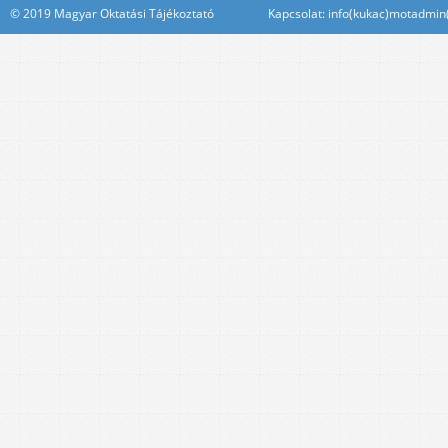
© 2019 Magyar Oktatási Tájékoztató Kapcsolat: info(kukac)motadmin(