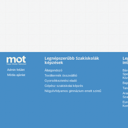
Legnépszerűbb Szakiskolák
Le
képzések
in
Admin felület
Állatgondozó
Bár
Spe
Média ajánlat
Textiltermék összeállító
Köz
Gyorsétkeztetési eladó
Baj
Gépész szakiskolai képzés
Tan
Négyévfolyamos gimnázium emelt szintű
Ara
Sza
Eur
Kom