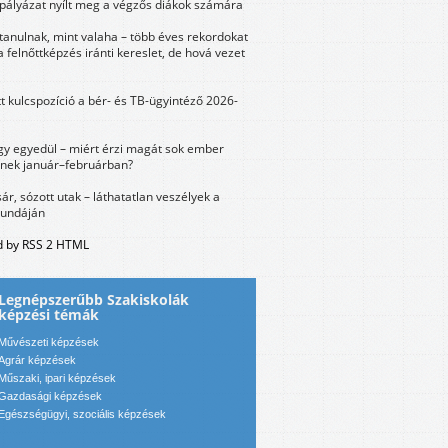
 pályázat nyílt meg a végzős diákok számára
tanulnak, mint valaha – több éves rekordokat
a felnőttképzés iránti kereslet, de hová vezet
tt kulcspozíció a bér- és TB-ügyintéző 2026-
y egyedül – miért érzi magát sok ember
nek január–februárban?
sár, sózott utak – láthatatlan veszélyek a
bundáján
 by RSS 2 HTML
Legnépszerűbb Szakiskolák
képzési témák
Művészeti képzések
Agrár képzések
Műszaki, ipari képzések
Gazdasági képzések
Egészségügyi, szociális képzések