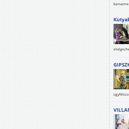
kamatment
Kutya
elvégezhe
GIPSZ
ügyfélszo
VILLA