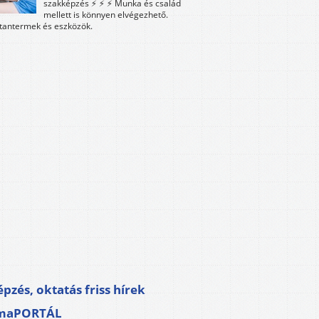
szakképzés ⚡ ⚡ ⚡ Munka és család
mellett is könnyen elvégezhető.
tantermek és eszközök.
pzés, oktatás friss hírek
maPORTÁL