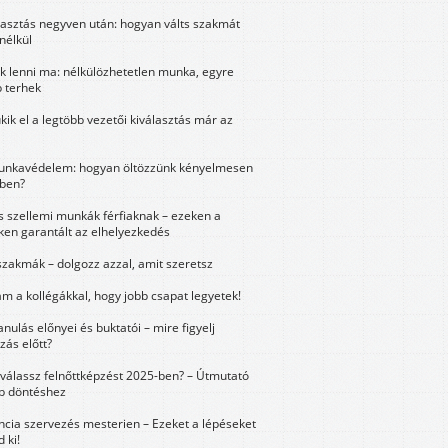
lasztás negyven után: hogyan válts szakmát
nélkül
k lenni ma: nélkülözhetetlen munka, egyre
 terhek
kik el a legtöbb vezetői kiválasztás már az
unkavédelem: hogyan öltözzünk kényelmesen
ben?
és szellemi munkák férfiaknak – ezeken a
ken garantált az elhelyezkedés
szakmák – dolgozz azzal, amit szeretsz
m a kollégákkal, hogy jobb csapat legyetek!
anulás előnyei és buktatói – mire figyelj
zás előtt?
válassz felnőttképzést 2025-ben? – Útmutató
bb döntéshez
ncia szervezés mesterien – Ezeket a lépéseket
 ki!