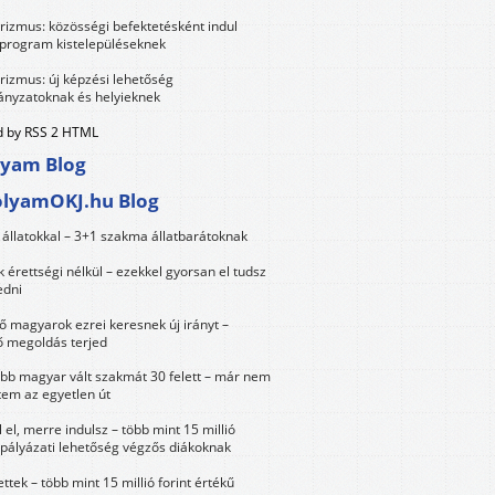
urizmus: közösségi befektetésként indul
 program kistelepüléseknek
urizmus: új képzési lehetőség
nyzatoknak és helyieknek
 by RSS 2 HTML
lyam Blog
olyamOKJ.hu Blog
állatokkal – 3+1 szakma állatbarátoknak
érettségi nélkül – ezekkel gyorsan el tudsz
edni
 magyarok ezrei keresnek új irányt –
 megoldás terjed
öbb magyar vált szakmát 30 felett – már nem
tem az egyetlen út
 el, merre indulsz – több mint 15 millió
 pályázati lehetőség végzős diákoknak
ttek – több mint 15 millió forint értékű