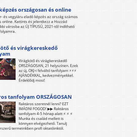
képzés országosan és online
r- és vegyiáru eladó képzés az ország számos
s online. Kattints és jelentkezz a Hozzád
bbi városba az ÚJ TÍPUSÚ, 2021-től indítható
folyamra.
ötő és virágkereskedő
lyam
Virágkötő és virágkereskedő
ORSZÁGOSAN, 21 helyszínen. Ezek
az új, OKJ-t felváltó tanfolyam ⚡⚡⚡
AJÁNDÉKKAL, kedvezményekkel.
Érdeklődj most!
ros tanfolyam ORSZÁGOSAN
Raktáros szeretnél lenni? EZT
IMÁDNI FOGOD! ▶▶ Raktáros
tanfolyam 4-5 hónap alatt ⚡ ⚡ ⚡
Munka és család mellett is
könnyen elvégezhető. Tanulj
rszerű termeinkben profi oktatóinktól.