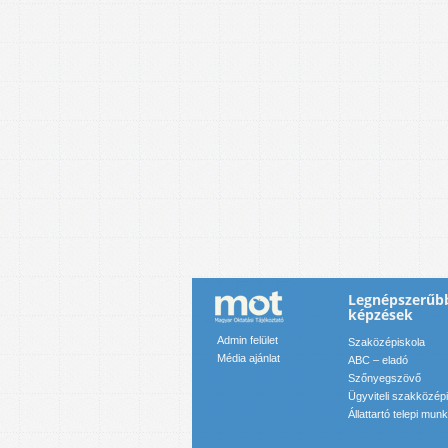
Legnépszerűbb
képzések
Admin felület
Szaközépiskola
Média ajánlat
ABC – eladó
Szőnyegszövő
Ügyviteli szakközép
Állattartó telepi mun