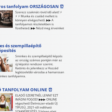
ros tanfolyam ORSZÁGOSAN ⏰
Szerezz szakmát rövid idő alatt! ⚡
⚡ ⚡ Munka és család mellett is
könnyen elvégezhető. ▶▶ A
tanfolyamot részletekben is
fizetheted. ▶▶ Nézd meg érveinket
s és szempillaépítő
pesítés
Sminkes és szempillaépítő képzés
az ország számos pontján már az
új képzési rendszer szerint.
Kattints és jelentkezz a Hozzád
legközelebbi városba a hamarosan
inkes tanfolyamra.
Ó TANFOLYAM ONLINE ⏰
ELADÓ SZERETNÉL LENNI? EZT
IMÁDNI FOGOD! ▶▶▶ ONLINE
végezhető Élelmiszer-eladó ÚJ
TÍPUSÚ, 2021-től indítható
SZAKKÉPESÍTÉS 3 hónap alatt,