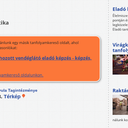
Eladó 
Élelmisze
pontján é
tika
legközele
Eladó tan
jánlunk egy másik tanfolyamkereső oldalt, ahol
Virágk
asonlókat:
tanfo
hozott vendéglátó eladó képzés - képzés,
olyamkereső oldalunkon.
Raktá
yula Tagintézménye
8.
Térkép
nálunk ko