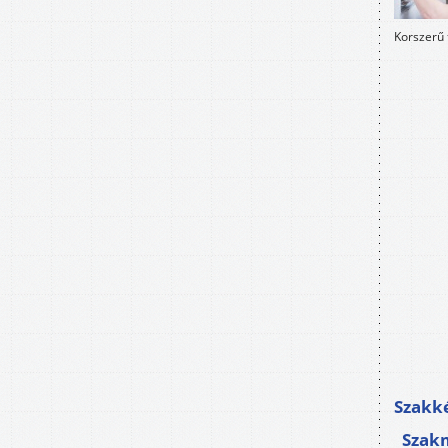
Korszerű 
Szakké
Szak