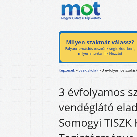
Milyen szakmát válassz?
Pályaorientációs tesztünk segít kideríteni,
milyen munka illik Hozzád
Képzések
»
Szakiskolák
»
3 évfolyamos szakis
3 évfolyamos sz
vendéglátó elad
Somogyi TISZK 