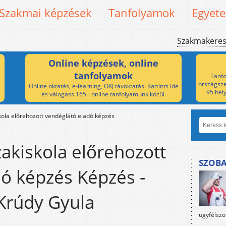
Szakmai képzések
Tanfolyamok
Egyet
Szakmakere
Online képzések, online
tanfolyamok
Tanfo
országsze
Online oktatás, e-learning, OKJ távoktatás. Kattints ide
95 hel
és válogass 165+ online tanfolyamunk közül.
kola előrehozott vendéglátó eladó képzés
akiskola előrehozott
SZOBA
ó képzés Képzés -
Krúdy Gyula
ügyfélszo