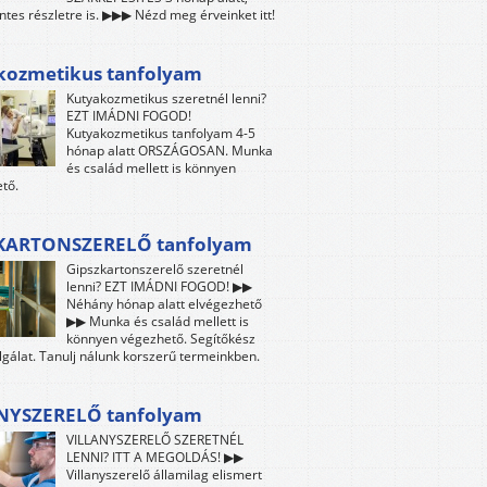
es részletre is. ▶▶▶ Nézd meg érveinket itt!
kozmetikus tanfolyam
Kutyakozmetikus szeretnél lenni?
EZT IMÁDNI FOGOD!
Kutyakozmetikus tanfolyam 4-5
hónap alatt ORSZÁGOSAN. Munka
és család mellett is könnyen
tő.
KARTONSZERELŐ tanfolyam
Gipszkartonszerelő szeretnél
lenni? EZT IMÁDNI FOGOD! ▶▶
Néhány hónap alatt elvégezhető
▶▶ Munka és család mellett is
könnyen végezhető. Segítőkész
lgálat. Tanulj nálunk korszerű termeinkben.
NYSZERELŐ tanfolyam
VILLANYSZERELŐ SZERETNÉL
LENNI? ITT A MEGOLDÁS! ▶▶
Villanyszerelő államilag elismert