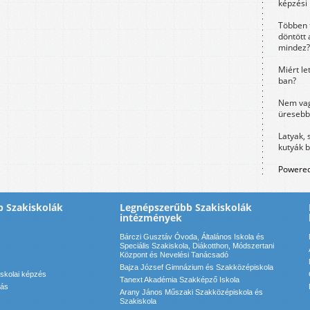
képzési
Többen 
döntött 
mindez?
Miért le
ban?
Nem vag
üresebb
Latyak, 
kutyák 
Powered
 Szakiskolák
Legnépszerűbb Szakiskolák
intézmények
Bárczi Gusztáv Óvoda, Általános Iskola és
Speciális Szakiskola, Diákotthon, Módszertani
Központ és Nevelési Tanácsadó
Bajza József Gimnázium és Szakközépiskola
iskolai képzés
Tanext Akadémia Szakképző Iskola
kás
Arany János Műszaki Szakközépiskola és
Szakiskola