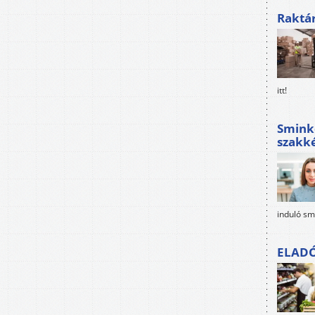
Raktá
itt!
Sminke
szakké
induló sm
ELAD