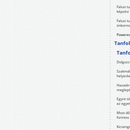
Falusi t
képzési
Falusi t
önkormá
Powered
Tanfo
Tanf
Dolgozz 
Szakmák 
helyezk
Hazatérő
meglepő
Egyre t
az egye
Most dől
forintos
Kicsenge