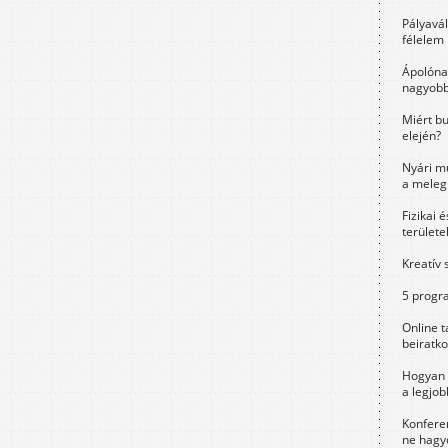
Pályavá
félelem 
Ápolóna
nagyobb
Miért bu
elején?
Nyári m
a meleg
Fizikai 
területe
Kreatív 
5 progra
Online t
beiratko
Hogyan 
a legjo
Konfere
ne hagyd