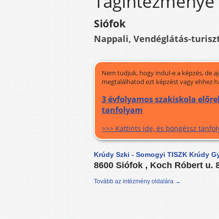
Tagintézménye
Siófok
Nappali, Vendéglátás-turisz
Nem tudjuk, hogy indul-e a képzés, de a
megtalálhatod ezt képzést vagy ehhez h
3 évfolyamos szakiskola előre
tanfolyam
>>> Kattints ide, és böngéssz tanf
Krúdy Szki - Somogyi TISZK Krúdy G
8600 Siófok , Koch Róbert u. 
Tovább az intézmény oldalára →