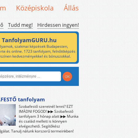
em
Középiskola
Állás
ső
Tudd meg!
Hirdessen ingyen!
TanfolyamGURU.hu
lyamok, szakmai képzések Budapesten,
rte és online. 1723 tanfolyam, felnőttképzés
yszínen kedvezményekkel és bónuszokkal.
FESTŐ tanfolyam
Szobafestő szeretnél lenni? EZT
IMÁDNI FOGOD! ▶▶ Szobafestő
tanfolyam 3 hónap alatt ▶▶ Munka
és család mellett is könnyen
elvégezhető. Segítőkész
lgálat. Tanulj nálunk korszerű termeinkben!