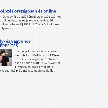
képzés országosan és online
r- és vegyiáru eladó képzés az ország számos
s online. Kattints és jelentkezz a Hozzád
bbi városba az ÚJ TÍPUSÚ, 2021-től indítható
folyamra.
ly- és vagyonőr
ÉPESÍTÉS
Személy- és vagyonőr szeretnél
lenni? ▶ EZT IMÁDNI FOGOD! ▶▶
Személy- és vagyonőr tanfolyam
akár 4 hónap alatt, ORSZÁGOSAN
▶ Munka és család mellett is
lvégezhető ▶ Segítőkész ügyfélszolgálat