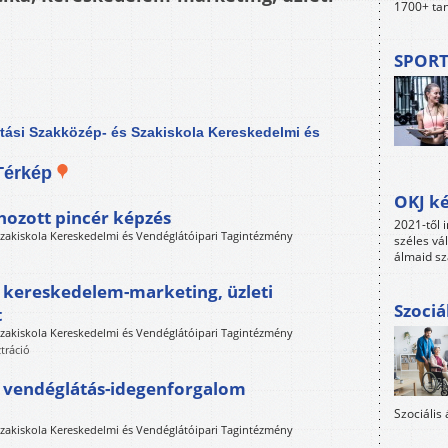
1700+ tan
SPORT
tatási Szakközép- és Szakiskola Kereskedelmi és
Térkép
OKJ ké
hozott pincér képzés
2021-től i
 Szakiskola Kereskedelmi és Vendéglátóipari Tagintézmény
széles vá
álmaid sz
 kereskedelem-marketing, üzleti
Szociá
t
 Szakiskola Kereskedelmi és Vendéglátóipari Tagintézmény
tráció
 vendéglátás-idegenforgalom
Szociális
 Szakiskola Kereskedelmi és Vendéglátóipari Tagintézmény