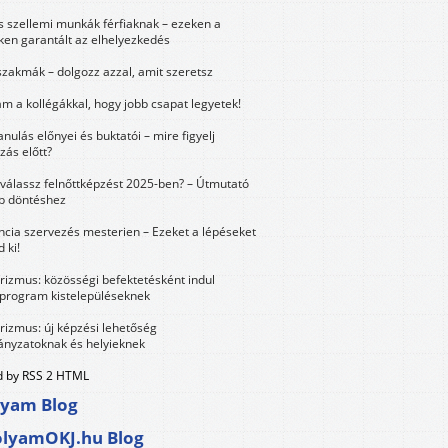
és szellemi munkák férfiaknak – ezeken a
ken garantált az elhelyezkedés
szakmák – dolgozz azzal, amit szeretsz
m a kollégákkal, hogy jobb csapat legyetek!
anulás előnyei és buktatói – mire figyelj
zás előtt?
válassz felnőttképzést 2025-ben? – Útmutató
bb döntéshez
ncia szervezés mesterien – Ezeket a lépéseket
 ki!
urizmus: közösségi befektetésként indul
 program kistelepüléseknek
urizmus: új képzési lehetőség
nyzatoknak és helyieknek
 by RSS 2 HTML
lyam Blog
olyamOKJ.hu Blog