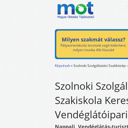
Milyen szakmát válassz?
Pályaorientációs tesztünk segít kideríteni,
milyen munka illik Hozzád
Képzések
»
Szolnoki Szolgáltatási Szakközép-
Szolnoki Szolgá
Szakiskola Kere
Vendéglátóipar
Nappali, Vendéglátás-turisz