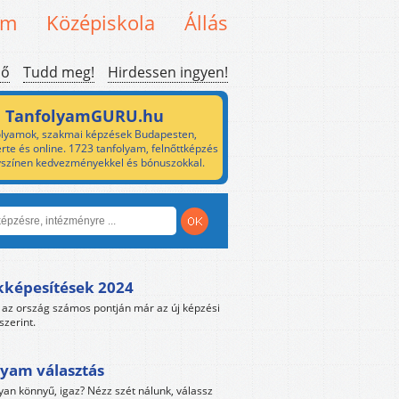
em
Középiskola
Állás
ső
Tudd meg!
Hirdessen ingyen!
TanfolyamGURU.hu
lyamok, szakmai képzések Budapesten,
rte és online. 1723 tanfolyam, felnőttképzés
yszínen kedvezményekkel és bónuszokkal.
kképesítések 2024
az ország számos pontján már az új képzési
szerint.
yam választás
yan könnyű, igaz? Nézz szét nálunk, válassz