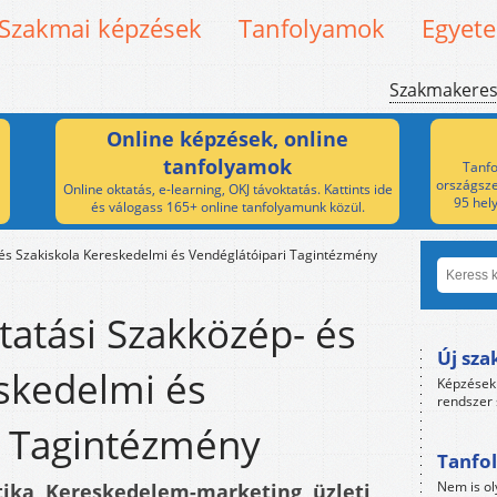
Szakmai képzések
Tanfolyamok
Egyet
Szakmakere
Online képzések, online
tanfolyamok
Tanfo
országsze
Online oktatás, e-learning, OKJ távoktatás. Kattints ide
95 hel
és válogass 165+ online tanfolyamunk közül.
 és Szakiskola Kereskedelmi és Vendéglátóipari Tagintézmény
ltatási Szakközép- és
Új sza
skedelmi és
Képzések 
rendszer 
i Tagintézmény
Tanfol
Nem is ol
tika, Kereskedelem-marketing, üzleti