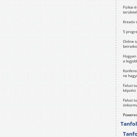
Fizikai 
területe
Kreatív 
5 progra
Online t
beiratko
Hogyan 
a legjo
Konfere
ne hagyd
Falusi t
képzési
Falusi t
önkormá
Powered
Tanfo
Tanf