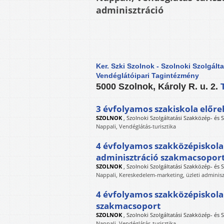
adminisztráció
Ker. Szki Szolnok - Szolnoki Szolgál
Vendéglátóipari Tagintézmény
5000 Szolnok, Károly R. u. 2.
3 évfolyamos szakiskola előre
SZOLNOK
,
Szolnoki Szolgáltatási Szakközép- és
Nappali, Vendéglátás-turisztika
4 évfolyamos szakközépiskola
adminisztráció szakmacsopor
SZOLNOK
,
Szolnoki Szolgáltatási Szakközép- és
Nappali, Kereskedelem-marketing, üzleti adminisz
4 évfolyamos szakközépiskola
szakmacsoport
SZOLNOK
,
Szolnoki Szolgáltatási Szakközép- és
Nappali, Vendéglátás-turisztika