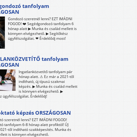
gondozó tanfolyam
ÁGOSAN
Gondozó szeretnél lenni? EZT IMÁDNI
FOGOD! ❤️ Segédgondozó tanfolyam 6
hónap alatt ▶ Munka és család mellett is
könnyen elvégezhető. ▶ Segítőkész
ügyfélszolgálat. ❤ Érdeklődj most!
LANKÖZVETÍTŐ tanfolyam
ÁGOSAN
Ingatlanközvetítő tanfolyam pár
hónap alatt. ⚠ Ez már a 2021-től
indítható, új típusú szakmai
képzés. ▶ Munka és család mellett
is könnyen elvégezhető. ▶
z ügyfélszolgálat. Érdeklődj!
oktató képzés ORSZÁGOSAN
tó szeretnél lenni? EZT IMÁDNI FOGOD!
tó tanfolyam 6-8 hónap alatt profiktól! ÚJ
021-től indítható szakképesítés. Munka és
llett is könnyen elvégezhető.