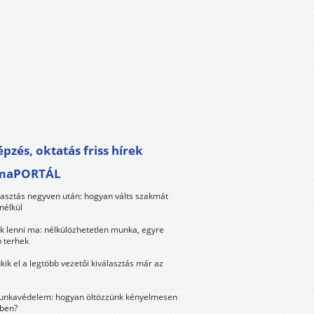
pzés, oktatás friss hírek
maPORTÁL
lasztás negyven után: hogyan válts szakmát
nélkül
k lenni ma: nélkülözhetetlen munka, egyre
 terhek
kik el a legtöbb vezetői kiválasztás már az
unkavédelem: hogyan öltözzünk kényelmesen
ben?