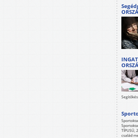
Segéd
ORSZ
INGAT
ORSZ
Segítőkés
Sport
Sportokta
Sportokta
TÍPUSÚ, 2
család me