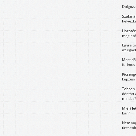
Dolgozz 
Szakmák 
helyezk
Hazatérő
meglepő
Egyre t
az egye
Most dől
forintos
Kicsenge
képzési
Többen 
döntött 
mindez?
Miért le
ban?
Nem vag
üresebb