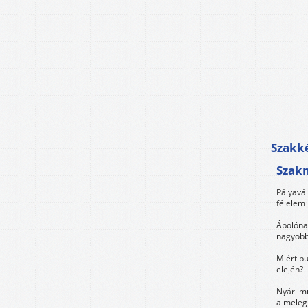
Szakké
Szak
Pályavá
félelem 
Ápolóna
nagyobb
Miért bu
elején?
Nyári m
a meleg