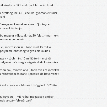
állatokkal – 3+1 szakma állatbarátoknak
érettségi nélkül – ezekkel gyorsan el tudsz
edni
 magyarok ezrei keresnek új irányt –
 megoldás terjed
öbb magyar vált szakmát 30 felett – már nem
tem az egyetlen út
 el, merre indulsz – több mint 15 millió
 pályázati lehetőség végzős diákoknak
ttek – több mint 15 millió forint értékű
 pályázat nyílt meg a végzős diákok számára
tanulnak, mint valaha – több éves rekordokat
a felnőttképzés iránti kereslet, de hová vezet
tt kulcspozíció a bér- és TB-ügyintéző 2026-
y egyedül – miért érzi magát sok ember
nek január–februárban?