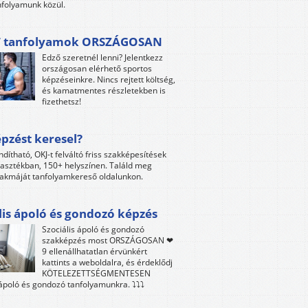
folyamunk közül.
 tanfolyamok ORSZÁGOSAN
Edző szeretnél lenni? Jelentkezz
országosan elérhető sportos
képzéseinkre. Nincs rejtett költség,
és kamatmentes részletekben is
fizethetsz!
pzést keresel?
ndítható, OKJ-t felváltó friss szakképesítések
lasztékban, 150+ helyszínen. Találd meg
akmáját tanfolyamkereső oldalunkon.
lis ápoló és gondozó képzés
Szociális ápoló és gondozó
szakképzés most ORSZÁGOSAN ❤
9 ellenállhatatlan érvünkért
kattints a weboldalra, és érdeklődj
KÖTELEZETTSÉGMENTESEN
 ápoló és gondozó tanfolyamunkra. ⤵⤵⤵