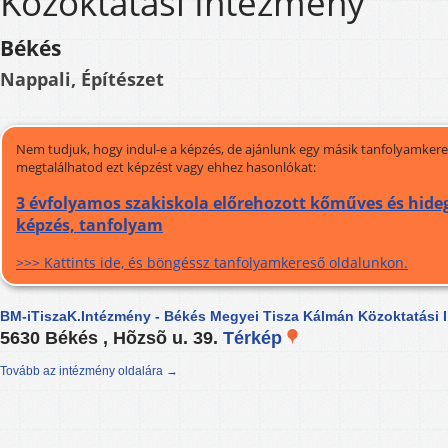
Közoktatási Intézmény
Békés
Nappali, Építészet
Nem tudjuk, hogy indul-e a képzés, de ajánlunk egy másik tanfolyamkeres
megtalálhatod ezt képzést vagy ehhez hasonlókat:
3 évfolyamos szakiskola előrehozott kőműves és hide
képzés, tanfolyam
>>> Kattints ide, és böngéssz tanfolyamkereső oldalunkon.
BM-iTiszaK.Intézmény - Békés Megyei Tisza Kálmán Közoktatási 
5630 Békés , Hõzsõ u. 39.
Térkép
Tovább az intézmény oldalára →