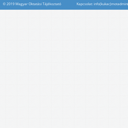
© 2019 Magyar Oktatási Tájékoztató Kapcsolat: info(kukac)motadmin(