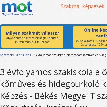
Szakmai képzések
Online kép
Milyen szakmát válassz?
tanf
Pályaorientációs tesztünk segít kideríteni,
Online oktatás, e-learnin
milyen munka illik Hozzád
és válogass 165+ on
Képzések
»
Szakiskolák
»
3 évfolyamos szakiskola előrehozott kőműves és hideg
3 évfolyamos szakiskola el
kőműves és hidegburkoló 
Képzés - Békés Megyei Tis