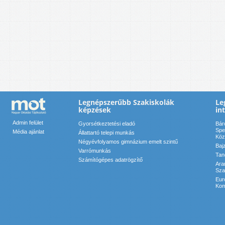
Legnépszerűbb Szakiskolák
Le
képzések
in
Admin felület
Gyorsétkeztetési eladó
Bár
Spe
Média ajánlat
Állattartó telepi munkás
Köz
Négyévfolyamos gimnázium emelt szintű
Baj
Varrómunkás
Tan
Számítógépes adatrögzítő
Ara
Sza
Eur
Kom