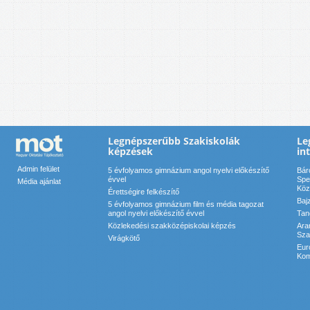
Legnépszerűbb Szakiskolák
Le
képzések
in
Admin felület
5 évfolyamos gimnázium angol nyelvi előkészítő
Bár
évvel
Spe
Média ajánlat
Köz
Érettségire felkészítő
Baj
5 évfolyamos gimnázium film és média tagozat
angol nyelvi előkészítő évvel
Tan
Közlekedési szakközépiskolai képzés
Ara
Sza
Virágkötő
Eur
Kom