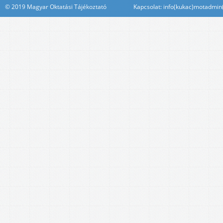
© 2019 Magyar Oktatási Tájékoztató Kapcsolat: info(kukac)motadmin(