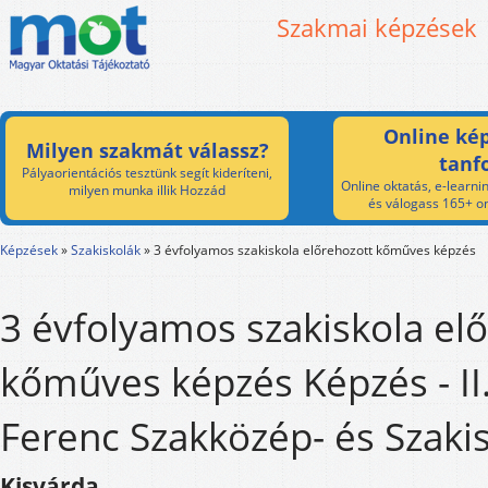
Szakmai képzések
Online kép
Milyen szakmát válassz?
tanf
Pályaorientációs tesztünk segít kideríteni,
Online oktatás, e-learnin
milyen munka illik Hozzád
és válogass 165+ on
Képzések
»
Szakiskolák
»
3 évfolyamos szakiskola előrehozott kőműves képzés
3 évfolyamos szakiskola el
kőműves képzés Képzés - II
Ferenc Szakközép- és Szaki
Kisvárda