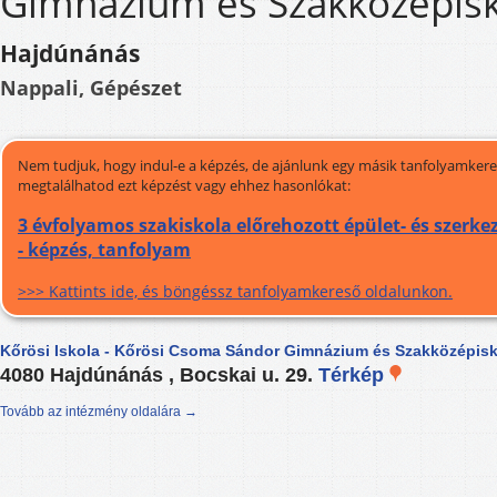
Gimnázium és Szakközépis
Hajdúnánás
Nappali, Gépészet
Nem tudjuk, hogy indul-e a képzés, de ajánlunk egy másik tanfolyamkeres
megtalálhatod ezt képzést vagy ehhez hasonlókat:
3 évfolyamos szakiskola előrehozott épület- és szerke
- képzés, tanfolyam
>>> Kattints ide, és böngéssz tanfolyamkereső oldalunkon.
Kőrösi Iskola - Kőrösi Csoma Sándor Gimnázium és Szakközépisk
4080 Hajdúnánás , Bocskai u. 29.
Térkép
Tovább az intézmény oldalára →