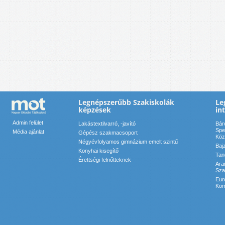
Legnépszerűbb Szakiskolák
Le
képzések
in
Admin felület
Lakástextilvarró, -javító
Bár
Spe
Média ajánlat
Gépész szakmacsoport
Köz
Négyévfolyamos gimnázium emelt szintű
Baj
Konyhai kisegítő
Tan
Érettségi felnőtteknek
Ara
Sza
Eur
Kom