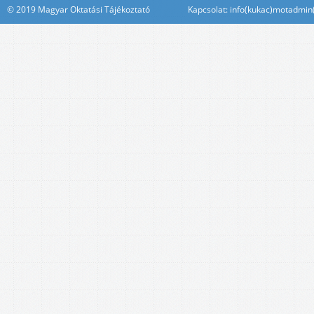
© 2019 Magyar Oktatási Tájékoztató Kapcsolat: info(kukac)motadmin(