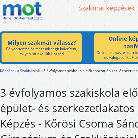
Szakmai képzések
Online kép
Milyen szakmát válassz?
tanf
Pályaorientációs tesztünk segít kideríteni,
Online oktatás, e-learnin
milyen munka illik Hozzád
és válogass 165+ on
Képzések
»
Szakiskolák
»
3 évfolyamos szakiskola előrehozott épület- és szerke
3 évfolyamos szakiskola el
épület- és szerkezetlakatos
Képzés - Kőrösi Csoma Sán