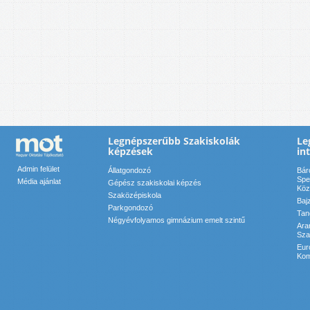
Legnépszerűbb Szakiskolák
Le
képzések
in
Admin felület
Állatgondozó
Bár
Spe
Média ajánlat
Gépész szakiskolai képzés
Köz
Szaközépiskola
Baj
Parkgondozó
Tan
Négyévfolyamos gimnázium emelt szintű
Ara
Sza
Eur
Kom