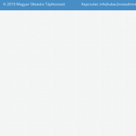
© 2019 Magyar Oktatási Tájékoztató Kapcsolat: info(kukac)motadmin(