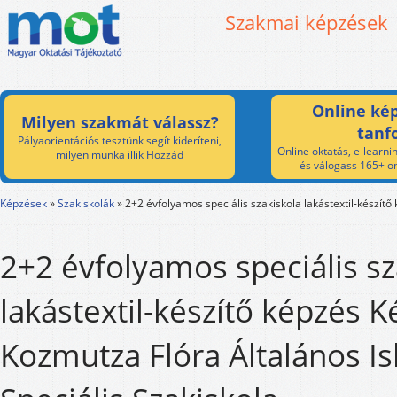
Szakmai képzések
Online kép
Milyen szakmát válassz?
tanf
Pályaorientációs tesztünk segít kideríteni,
Online oktatás, e-learnin
milyen munka illik Hozzád
és válogass 165+ on
Képzések
»
Szakiskolák
»
2+2 évfolyamos speciális szakiskola lakástextil-készítő
2+2 évfolyamos speciális sz
lakástextil-készítő képzés K
Kozmutza Flóra Általános Is