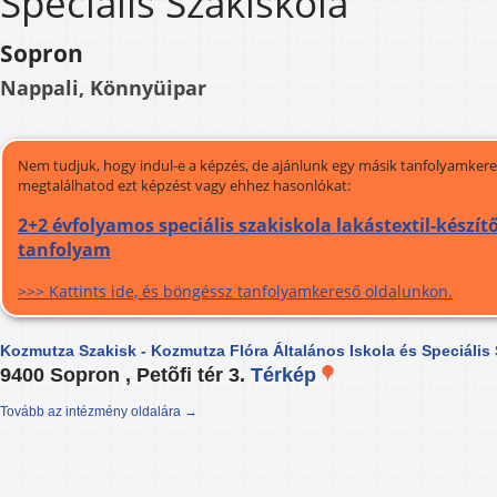
Speciális Szakiskola
Sopron
Nappali, Könnyüipar
Nem tudjuk, hogy indul-e a képzés, de ajánlunk egy másik tanfolyamkeres
megtalálhatod ezt képzést vagy ehhez hasonlókat:
2+2 évfolyamos speciális szakiskola lakástextil-készítő
tanfolyam
>>> Kattints ide, és böngéssz tanfolyamkereső oldalunkon.
Kozmutza Szakisk - Kozmutza Flóra Általános Iskola és Speciális
9400 Sopron , Petõfi tér 3.
Térkép
Tovább az intézmény oldalára →