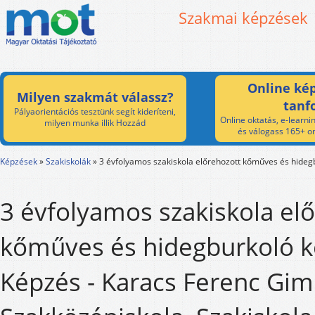
Szakmai képzések
Online kép
Milyen szakmát válassz?
tanf
Pályaorientációs tesztünk segít kideríteni,
Online oktatás, e-learnin
milyen munka illik Hozzád
és válogass 165+ on
Képzések
»
Szakiskolák
»
3 évfolyamos szakiskola előrehozott kőműves és hideg
3 évfolyamos szakiskola el
kőműves és hidegburkoló 
Képzés - Karacs Ferenc Gi