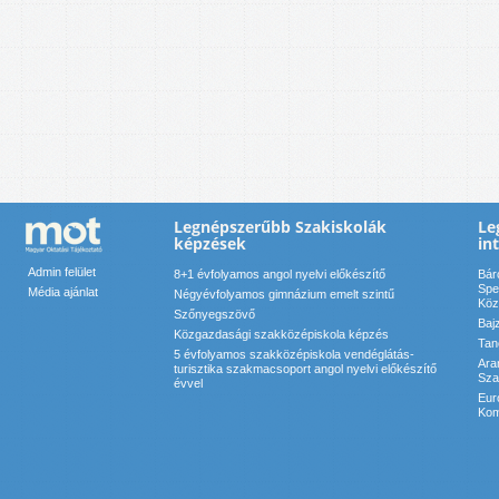
Legnépszerűbb Szakiskolák
Le
képzések
in
Admin felület
8+1 évfolyamos angol nyelvi előkészítő
Bár
Spe
Média ajánlat
Négyévfolyamos gimnázium emelt szintű
Köz
Szőnyegszövő
Baj
Közgazdasági szakközépiskola képzés
Tan
5 évfolyamos szakközépiskola vendéglátás-
Ara
turisztika szakmacsoport angol nyelvi előkészítő
Sza
évvel
Eur
Kom