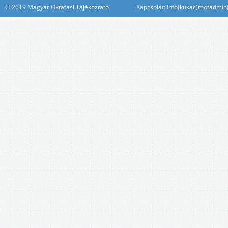
© 2019 Magyar Oktatási Tájékoztató Kapcsolat: info(kukac)motadmin(