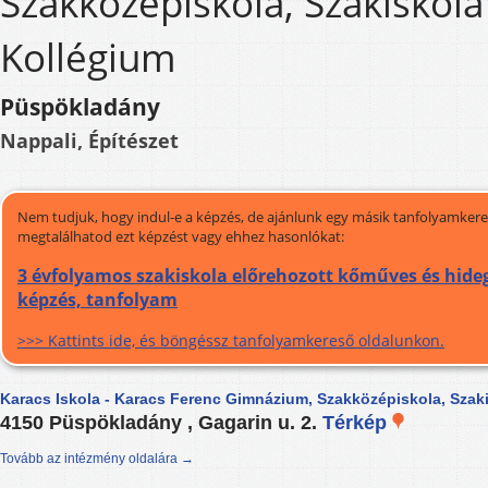
Szakközépiskola, Szakiskola
Kollégium
Püspökladány
Nappali, Építészet
Nem tudjuk, hogy indul-e a képzés, de ajánlunk egy másik tanfolyamkeres
megtalálhatod ezt képzést vagy ehhez hasonlókat:
3 évfolyamos szakiskola előrehozott kőműves és hide
képzés, tanfolyam
>>> Kattints ide, és böngéssz tanfolyamkereső oldalunkon.
Karacs Iskola - Karacs Ferenc Gimnázium, Szakközépiskola, Szak
4150 Püspökladány , Gagarin u. 2.
Térkép
Tovább az intézmény oldalára →