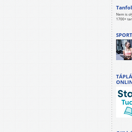
Tanfol
Nem is ol
1700+ tan
SPORT
TÁPLÁ
ONLI