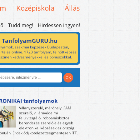
em
Középiskola
Állás
ső
Tudd meg!
Hirdessen ingyen!
TanfolyamGURU.hu
lyamok, szakmai képzések Budapesten,
rte és online. 1723 tanfolyam, felnőttképzés
yszínen kedvezményekkel és bónuszokkal.
RONIKAI tanfolyamok
Villanyszerelő, mérőhelyi FAM
szerelő, villámvédelmi
felülvizsgáló, robbanásbiztos
berendezés szerelője és egyéb
elektronikai képzések az ország
ntján. Érdeklődj kötelezettségmentesen ITT.