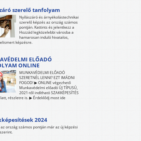
záró szerelő tanfolyam
Nyílászáró és árnyékolástechnikai
szerelő képzés az ország számos
pontján. Kattints és jelentkezz a
Hozzád legközelebbi városba a
hamarosan induló hivatalos,
 elismert képzésre.
AVÉDELMI ELŐADÓ
OLYAM ONLINE
MUNKAVÉDELMI ELŐADÓ
SZERETNÉL LENNI? EZT IMÁDNI
FOGOD! ▶ ONLINE végezhető
Munkavédelmi előadó ÚJ TÍPUSÚ,
2021-től indítható SZAKKÉPESÍTÉS
att, részletre is. ▶ Érdeklődj most ide
kképesítések 2024
az ország számos pontján már az új képzési
szerint.