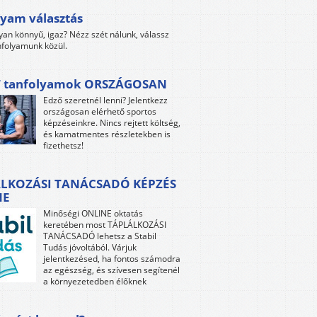
yam választás
yan könnyű, igaz? Nézz szét nálunk, válassz
folyamunk közül.
 tanfolyamok ORSZÁGOSAN
Edző szeretnél lenni? Jelentkezz
országosan elérhető sportos
képzéseinkre. Nincs rejtett költség,
és kamatmentes részletekben is
fizethetsz!
LKOZÁSI TANÁCSADÓ KÉPZÉS
NE
Minőségi ONLINE oktatás
keretében most TÁPLÁLKOZÁSI
TANÁCSADÓ lehetsz a Stabil
Tudás jóvoltából. Várjuk
jelentkezésed, ha fontos számodra
az egészség, és szívesen segítenél
a környezetedben élőknek