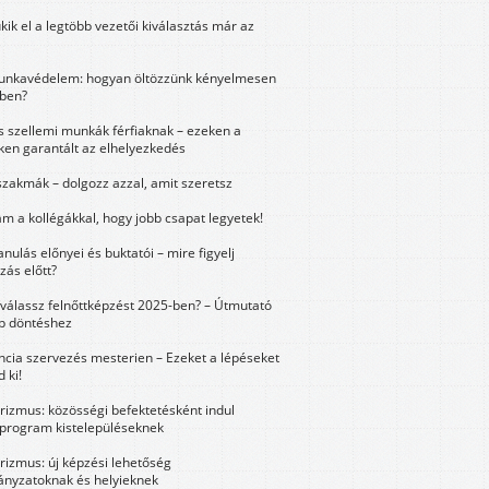
kik el a legtöbb vezetői kiválasztás már az
unkavédelem: hogyan öltözzünk kényelmesen
ben?
és szellemi munkák férfiaknak – ezeken a
ken garantált az elhelyezkedés
szakmák – dolgozz azzal, amit szeretsz
m a kollégákkal, hogy jobb csapat legyetek!
anulás előnyei és buktatói – mire figyelj
zás előtt?
válassz felnőttképzést 2025-ben? – Útmutató
bb döntéshez
ncia szervezés mesterien – Ezeket a lépéseket
 ki!
urizmus: közösségi befektetésként indul
 program kistelepüléseknek
urizmus: új képzési lehetőség
nyzatoknak és helyieknek