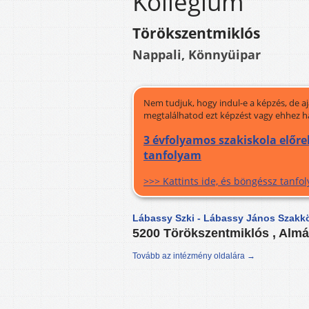
Kollégium
Törökszentmiklós
Nappali, Könnyüipar
Nem tudjuk, hogy indul-e a képzés, de a
megtalálhatod ezt képzést vagy ehhez h
3 évfolyamos szakiskola előre
tanfolyam
>>> Kattints ide, és böngéssz tanf
Lábassy Szki - Lábassy János Szakkö
5200 Törökszentmiklós , Almá
Tovább az intézmény oldalára →