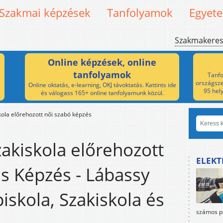
Szakmai képzések
Tanfolyamok
Egyet
Szakmakere
Online képzések, online
tanfolyamok
Tanfo
országsze
Online oktatás, e-learning, OKJ távoktatás. Kattints ide
95 hel
és válogass 165+ online tanfolyamunk közül.
ola előrehozott női szabó képzés
akiskola előrehozott
ELEKT
s Képzés - Lábassy
iskola, Szakiskola és
számos po