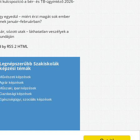
tt kulcspozíció a bér- és TB-ügyintéző 2026-
y egyedül – miért érzi magát sok ember
nek január–februárban?
sár, sózott utak – láthatatlan veszélyek a
bundáján
 by RSS 2 HTML
Legnépszerűbb Szakiskolák
képzési témák
Művészeti képzések
Agrár képzések
Műszaki, ipari képzések
Gazdasági képzések
Egészségügyi, szociális képzések