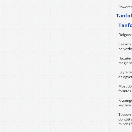
Powered
Tanfo
Tanf
Dolgozz 
Szakmák 
helyezk
Hazatérő
meglepő
Egyre t
az egye
Most dől
forintos
Kicsenge
képzési
Többen 
döntött 
mindez?