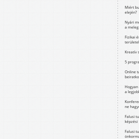
Miért bu
elején?
Nyári m
a meleg
Fizikai 
területe
Kreatív 
5 progra
Online t
beiratko
Hogyan 
a legjo
Konfere
ne hagyd
Falusi t
képzési
Falusi t
önkormá