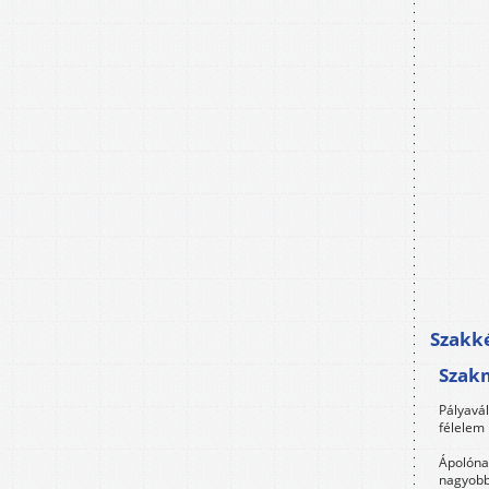
Szakké
Szak
Pályavá
félelem 
Ápolóna
nagyobb