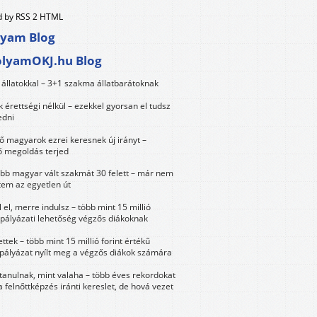
 by RSS 2 HTML
lyam Blog
olyamOKJ.hu Blog
állatokkal – 3+1 szakma állatbarátoknak
érettségi nélkül – ezekkel gyorsan el tudsz
edni
 magyarok ezrei keresnek új irányt –
 megoldás terjed
öbb magyar vált szakmát 30 felett – már nem
tem az egyetlen út
 el, merre indulsz – több mint 15 millió
 pályázati lehetőség végzős diákoknak
ttek – több mint 15 millió forint értékű
 pályázat nyílt meg a végzős diákok számára
tanulnak, mint valaha – több éves rekordokat
a felnőttképzés iránti kereslet, de hová vezet