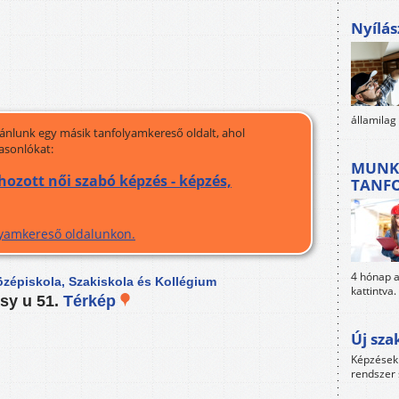
Nyílás
államilag
jánlunk egy másik tanfolyamkereső oldalt, ahol
asonlókat:
MUNK
hozott női szabó képzés - képzés,
TANF
olyamkereső oldalunkon.
4 hónap al
zépiskola, Szakiskola és Kollégium
kattintva.
sy u 51.
Térkép
Új sza
Képzések 
rendszer 