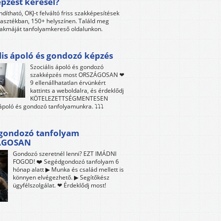
pzést keresel?
ndítható, OKJ-t felváltó friss szakképesítések
lasztékban, 150+ helyszínen. Találd meg
akmáját tanfolyamkereső oldalunkon.
lis ápoló és gondozó képzés
Szociális ápoló és gondozó
szakképzés most ORSZÁGOSAN ❤
9 ellenállhatatlan érvünkért
kattints a weboldalra, és érdeklődj
KÖTELEZETTSÉGMENTESEN
 ápoló és gondozó tanfolyamunkra. ⤵⤵⤵
gondozó tanfolyam
ÁGOSAN
Gondozó szeretnél lenni? EZT IMÁDNI
FOGOD! ❤️ Segédgondozó tanfolyam 6
hónap alatt ▶ Munka és család mellett is
könnyen elvégezhető. ▶ Segítőkész
ügyfélszolgálat. ❤ Érdeklődj most!