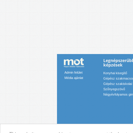
Legnépszerűbb
képzések
Admin felület
Konyhai kisegítő
Média ajánlat
Gépész szakmacso
Gépész szakiskolai
Szőnyegszövő
Négyévfolyamos gim