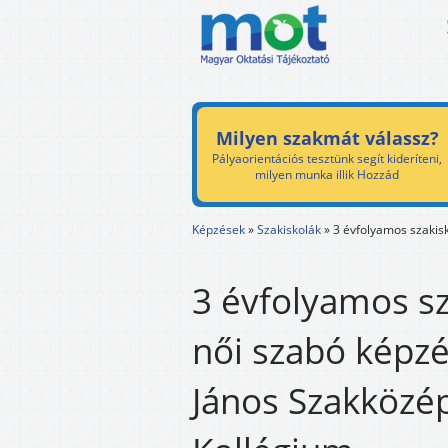
Milyen szakmát válassz?
Pályaorientációs tesztünk segít kideríteni,
milyen munka illik Hozzád
Képzések
»
Szakiskolák
»
3 évfolyamos szakisk
3 évfolyamos sz
női szabó képzé
János Szakközép