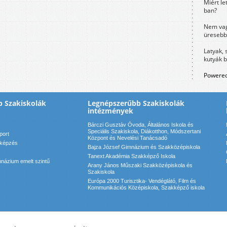
Miért le
ban?
Nem vag
üresebb
Latyak, 
kutyák 
Powered
 Szakiskolák
Legnépszerűbb Szakiskolák
intézmények
Bárczi Gusztáv Óvoda, Általános Iskola és
Speciális Szakiskola, Diákotthon, Módszertani
port
Központ és Nevelési Tanácsadó
 képzés
Bajza József Gimnázium és Szakközépiskola
Tanext Akadémia Szakképző Iskola
názium emelt szintű
Arany János Műszaki Szakközépiskola és
Szakiskola
Európa 2000 Turisztika- Vendéglátó, Film és
Kommunikációs Középiskola, Szakképző iskola