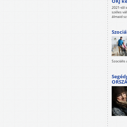
OKJ ké
2021-től i
széles vá
álmaid sz
Szociá
Szociális
Segéd
ORSZ