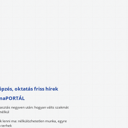
pzés, oktatás friss hírek
maPORTÁL
lasztás negyven után: hogyan válts szakmát
nélkül
k lenni ma: nélkülözhetetlen munka, egyre
 terhek