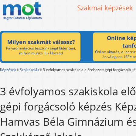
Szakmai képzések
Online kép
Milyen szakmát válassz?
tanf
Pályaorientációs tesztünk segít kideríteni,
Online oktatás, e-learnin
milyen munka illik Hozzád
és válogass 165+ on
Képzések
»
Szakiskolák
»
3 évfolyamos szakiskola előrehozott gépi forgácsoló k
3 évfolyamos szakiskola el
gépi forgácsoló képzés Képz
Hamvas Béla Gimnázium é