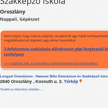
Szakképző Iskola
Oroszlány
Nappali, Gépészet
Nem tudjuk, hogy indul-e a képzés, de ajánlunk egy másik tanfolyamkeres
megtalálhatod ezt képzést vagy ehhez hasonlókat:
3 évfolyamos szakiskola előrehozott gépi forgácsoló ké
tanfolyam
>>> Kattints ide, és böngéssz tanfolyamkereső oldalunkon.
Lengyel Gimnázium - Hamvas Béla Gimnázium és Szakképző Isko
2840 Oroszlány , Kossuth u. 2.
Térkép
Tovább az intézmény oldalára →