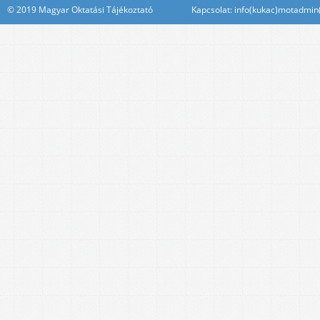
© 2019 Magyar Oktatási Tájékoztató Kapcsolat: info(kukac)motadmin(