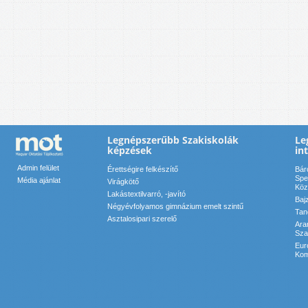
Legnépszerűbb Szakiskolák
Le
képzések
in
Admin felület
Érettségire felkészítő
Bár
Spe
Média ajánlat
Virágkötő
Köz
Lakástextilvarró, -javító
Baj
Négyévfolyamos gimnázium emelt szintű
Tan
Asztalosipari szerelő
Ara
Sza
Eur
Kom