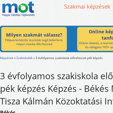
Szakmai képzések
Online kép
Milyen szakmát válassz?
tanf
Pályaorientációs tesztünk segít kideríteni,
Online oktatás, e-learnin
milyen munka illik Hozzád
és válogass 165+ on
Képzések
»
Szakiskolák
»
3 évfolyamos szakiskola előrehozott pék képzés
3 évfolyamos szakiskola el
pék képzés Képzés - Békés
Tisza Kálmán Közoktatási I
Békés