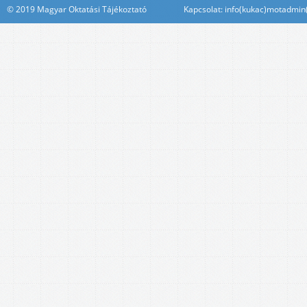
© 2019 Magyar Oktatási Tájékoztató Kapcsolat: info(kukac)motadmin(