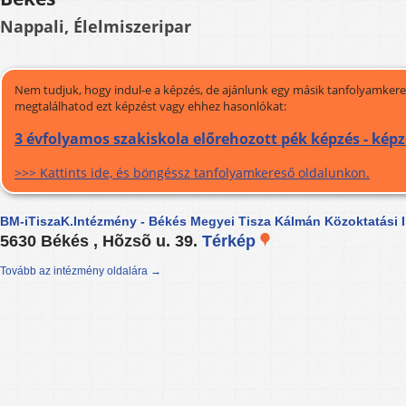
Nappali, Élelmiszeripar
Nem tudjuk, hogy indul-e a képzés, de ajánlunk egy másik tanfolyamkeres
megtalálhatod ezt képzést vagy ehhez hasonlókat:
3 évfolyamos szakiskola előrehozott pék képzés - kép
>>> Kattints ide, és böngéssz tanfolyamkereső oldalunkon.
BM-iTiszaK.Intézmény - Békés Megyei Tisza Kálmán Közoktatási 
5630 Békés , Hõzsõ u. 39.
Térkép
Tovább az intézmény oldalára →