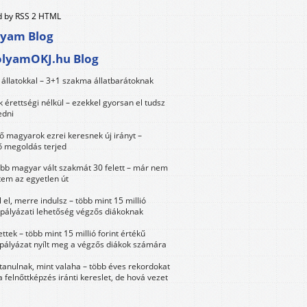
 by RSS 2 HTML
lyam Blog
olyamOKJ.hu Blog
állatokkal – 3+1 szakma állatbarátoknak
érettségi nélkül – ezekkel gyorsan el tudsz
edni
 magyarok ezrei keresnek új irányt –
 megoldás terjed
öbb magyar vált szakmát 30 felett – már nem
tem az egyetlen út
 el, merre indulsz – több mint 15 millió
 pályázati lehetőség végzős diákoknak
ttek – több mint 15 millió forint értékű
 pályázat nyílt meg a végzős diákok számára
tanulnak, mint valaha – több éves rekordokat
a felnőttképzés iránti kereslet, de hová vezet