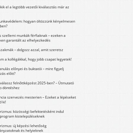
kik el a legtöbb vezetői kiválasztás már az
unkavédelem: hogyan öltözzünk kényelmesen
ben?
és szellemi munkák férfiaknak – ezeken a
ken garantált az elhelyezkedés
szakmák – dolgozz azzal, amit szeretsz
m a kollégákkal, hogy jobb csapat legyetek!
anulás előnyei és buktatói – mire figyelj
zás előtt?
válassz felnőttképzést 2025-ben? – Útmutató
bb döntéshez
ncia szervezés mesterien – Ezeket a lépéseket
 ki!
urizmus: közösségi befektetésként indul
 program kistelepüléseknek
urizmus: új képzési lehetőség
nyzatoknak és helyieknek