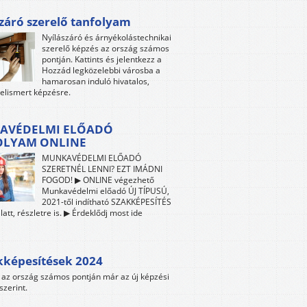
záró szerelő tanfolyam
Nyílászáró és árnyékolástechnikai
szerelő képzés az ország számos
pontján. Kattints és jelentkezz a
Hozzád legközelebbi városba a
hamarosan induló hivatalos,
 elismert képzésre.
AVÉDELMI ELŐADÓ
OLYAM ONLINE
MUNKAVÉDELMI ELŐADÓ
SZERETNÉL LENNI? EZT IMÁDNI
FOGOD! ▶ ONLINE végezhető
Munkavédelmi előadó ÚJ TÍPUSÚ,
2021-től indítható SZAKKÉPESÍTÉS
att, részletre is. ▶ Érdeklődj most ide
kképesítések 2024
az ország számos pontján már az új képzési
szerint.