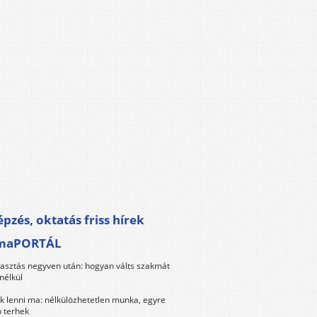
pzés, oktatás friss hírek
maPORTÁL
lasztás negyven után: hogyan válts szakmát
nélkül
k lenni ma: nélkülözhetetlen munka, egyre
 terhek