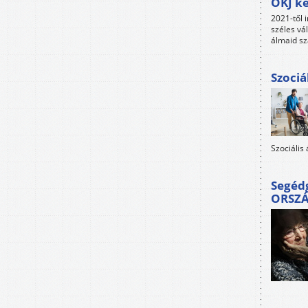
OKJ ké
2021-től i
széles vá
álmaid sz
Szociá
Szociális
Segéd
ORSZ