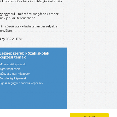
tt kulcspozíció a bér- és TB-ügyintéző 2026-
y egyedül – miért érzi magát sok ember
nek január–februárban?
sár, sózott utak – láthatatlan veszélyek a
bundáján
 by RSS 2 HTML
Legnépszerűbb Szakiskolák
képzési témák
Művészeti képzések
Agrár képzések
Műszaki, ipari képzések
Gazdasági képzések
Egészségügyi, szociális képzések