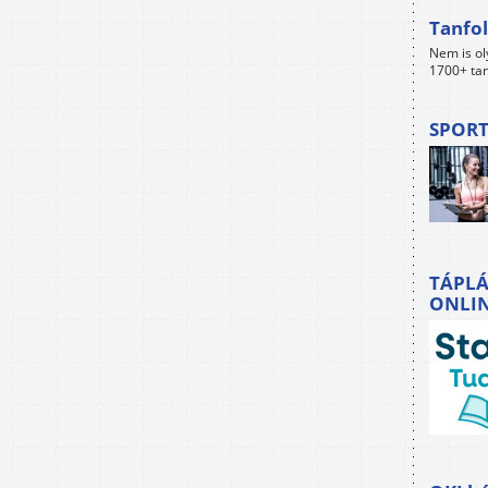
Tanfol
Nem is ol
1700+ tan
SPORT
TÁPLÁ
ONLI