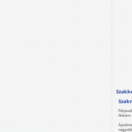
Szakké
Szak
Pályavá
félelem 
Ápolóna
nagyobb