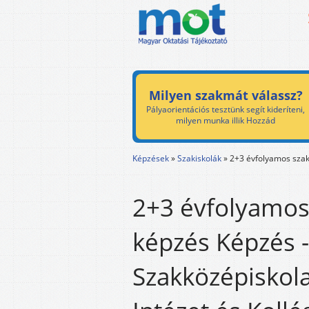
Milyen szakmát válassz?
Pályaorientációs tesztünk segít kideríteni,
milyen munka illik Hozzád
Képzések
»
Szakiskolák
»
2+3 évfolyamos szaki
2+3 évfolyamos 
képzés Képzés -
Szakközépiskol