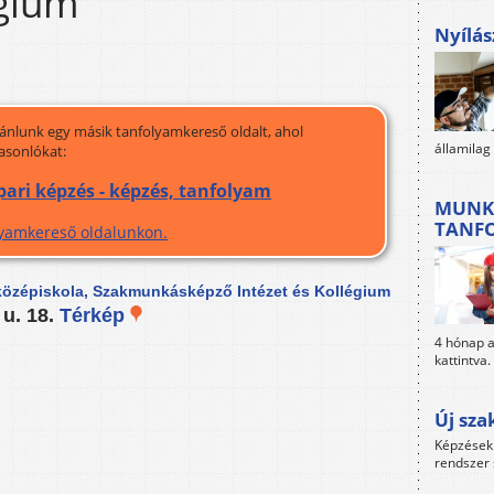
égium
Nyílás
jánlunk egy másik tanfolyamkereső oldalt, ahol
államilag
asonlókat:
pari képzés - képzés, tanfolyam
MUNK
TANF
olyamkereső oldalunkon.
kközépiskola, Szakmunkásképző Intézet és Kollégium
u. 18.
Térkép
4 hónap al
kattintva.
Új sza
Képzések 
rendszer 