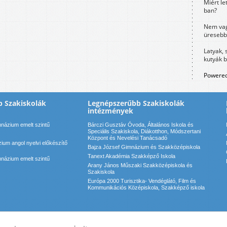
Miért le
ban?
Nem vag
üresebb
Latyak, 
kutyák 
Powered
 Szakiskolák
Legnépszerűbb Szakiskolák
intézmények
názium emelt szintű
Bárczi Gusztáv Óvoda, Általános Iskola és
Speciális Szakiskola, Diákotthon, Módszertani
Központ és Nevelési Tanácsadó
ium angol nyelvi előkészítő
Bajza József Gimnázium és Szakközépiskola
Tanext Akadémia Szakképző Iskola
názium emelt szintű
Arany János Műszaki Szakközépiskola és
Szakiskola
Európa 2000 Turisztika- Vendéglátó, Film és
Kommunikációs Középiskola, Szakképző iskola