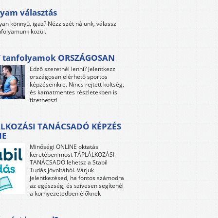
yam választás
yan könnyű, igaz? Nézz szét nálunk, válassz
folyamunk közül.
 tanfolyamok ORSZÁGOSAN
Edző szeretnél lenni? Jelentkezz
országosan elérhető sportos
képzéseinkre. Nincs rejtett költség,
és kamatmentes részletekben is
fizethetsz!
LKOZÁSI TANÁCSADÓ KÉPZÉS
NE
Minőségi ONLINE oktatás
keretében most TÁPLÁLKOZÁSI
TANÁCSADÓ lehetsz a Stabil
Tudás jóvoltából. Várjuk
jelentkezésed, ha fontos számodra
az egészség, és szívesen segítenél
a környezetedben élőknek