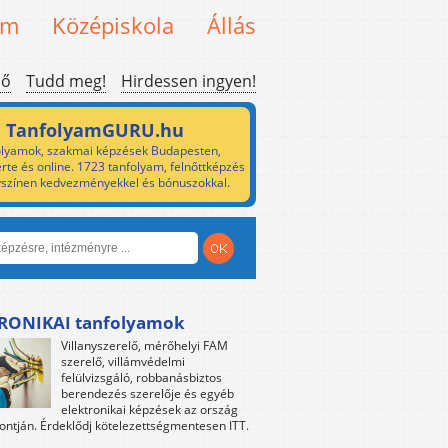
em
Középiskola
Állás
ső
Tudd meg!
Hirdessen ingyen!
TanfolyamGURU.hu
lyamok, szakmai képzések Budapesten,
rte és online. 1723 tanfolyam, felnőttképzés
yszínen kedvezményekkel és bónuszokkal.
RONIKAI tanfolyamok
Villanyszerelő, mérőhelyi FAM
szerelő, villámvédelmi
felülvizsgáló, robbanásbiztos
berendezés szerelője és egyéb
elektronikai képzések az ország
ntján. Érdeklődj kötelezettségmentesen ITT.