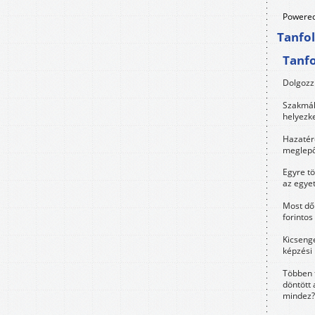
Powered
Tanfo
Tanf
Dolgozz 
Szakmák 
helyezk
Hazatérő
meglepő
Egyre t
az egye
Most dől
forintos
Kicsenge
képzési
Többen 
döntött 
mindez?