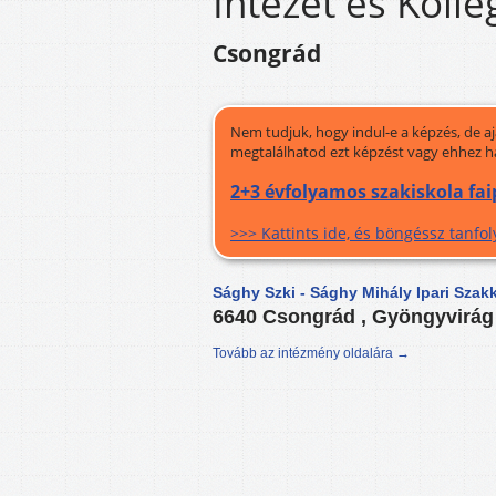
Intézet és Koll
Csongrád
Nem tudjuk, hogy indul-e a képzés, de a
megtalálhatod ezt képzést vagy ehhez h
2+3 évfolyamos szakiskola fai
>>> Kattints ide, és böngéssz tanf
Sághy Szki - Sághy Mihály Ipari Sza
6640 Csongrád , Gyöngyvirág 
Tovább az intézmény oldalára →