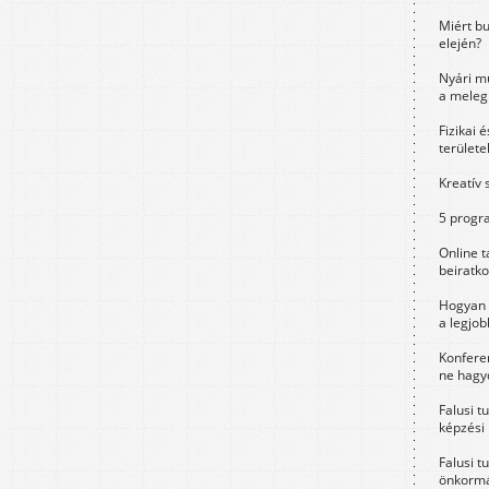
Miért bu
elején?
Nyári m
a meleg
Fizikai 
területe
Kreatív 
5 progra
Online t
beiratko
Hogyan 
a legjo
Konfere
ne hagyd
Falusi t
képzési
Falusi t
önkormá