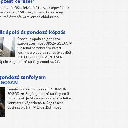
pzést keresel?
ndítható, OKJ-t felváltó friss szakképesítések
lasztékban, 150+ helyszínen. Találd meg
akmáját tanfolyamkereső oldalunkon.
lis ápoló és gondozó képzés
Szociális ápoló és gondozó
szakképzés most ORSZÁGOSAN ❤
9 ellenállhatatlan érvünkért
kattints a weboldalra, és érdeklődj
KÖTELEZETTSÉGMENTESEN
 ápoló és gondozó tanfolyamunkra. ⤵⤵⤵
gondozó tanfolyam
ÁGOSAN
Gondozó szeretnél lenni? EZT IMÁDNI
FOGOD! ❤️ Segédgondozó tanfolyam 6
hónap alatt ▶ Munka és család mellett is
könnyen elvégezhető. ▶ Segítőkész
ügyfélszolgálat. ❤ Érdeklődj most!