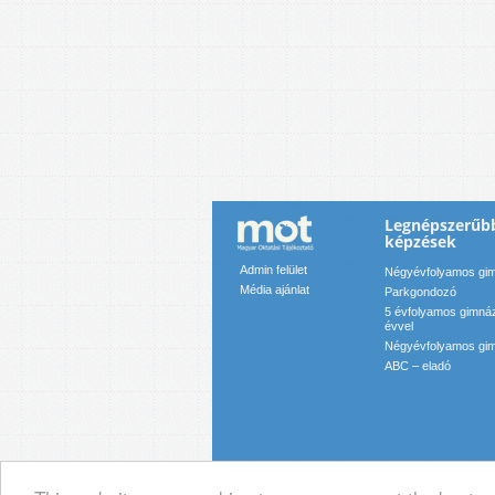
Legnépszerűbb
képzések
Admin felület
Négyévfolyamos gim
Média ajánlat
Parkgondozó
5 évfolyamos gimnáz
évvel
Négyévfolyamos gim
ABC – eladó