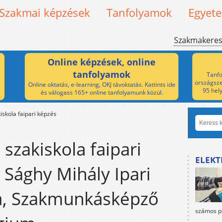
Szakmai képzések
Tanfolyamok
Egyet
Szakmakere
Online képzések, online
tanfolyamok
Tanfo
országsze
Online oktatás, e-learning, OKJ távoktatás. Kattints ide
95 hel
és válogass 165+ online tanfolyamunk közül.
skola faipari képzés
szakiskola faipari
ELEKT
 Sághy Mihály Ipari
a, Szakmunkásképző
számos po