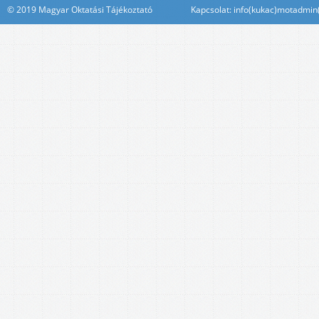
© 2019 Magyar Oktatási Tájékoztató Kapcsolat: info(kukac)motadmin(