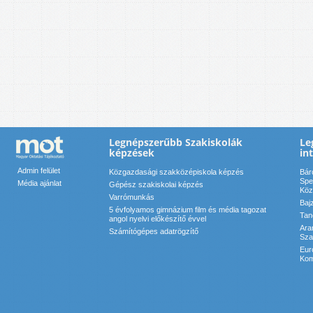
Legnépszerűbb Szakiskolák
Le
képzések
in
Admin felület
Közgazdasági szakközépiskola képzés
Bár
Spe
Média ajánlat
Gépész szakiskolai képzés
Köz
Varrómunkás
Baj
5 évfolyamos gimnázium film és média tagozat
Tan
angol nyelvi előkészítő évvel
Ara
Számítógépes adatrögzítő
Sza
Eur
Kom