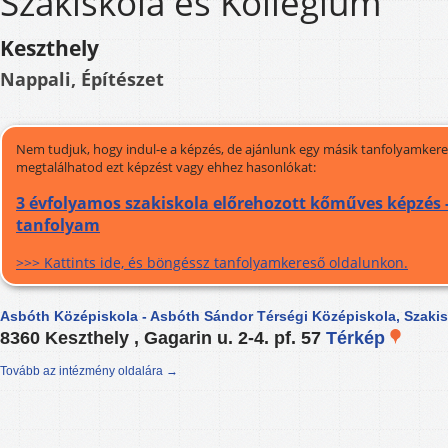
Szakiskola és Kollégium
Keszthely
Nappali, Építészet
Nem tudjuk, hogy indul-e a képzés, de ajánlunk egy másik tanfolyamkeres
megtalálhatod ezt képzést vagy ehhez hasonlókat:
3 évfolyamos szakiskola előrehozott kőműves képzés -
tanfolyam
>>> Kattints ide, és böngéssz tanfolyamkereső oldalunkon.
Asbóth Középiskola - Asbóth Sándor Térségi Középiskola, Szakis
8360 Keszthely , Gagarin u. 2-4. pf. 57
Térkép
Tovább az intézmény oldalára →