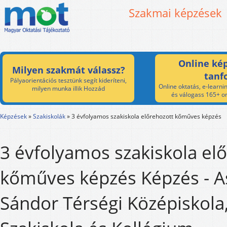
Szakmai képzések
Online kép
Milyen szakmát válassz?
tanf
Pályaorientációs tesztünk segít kideríteni,
Online oktatás, e-learnin
milyen munka illik Hozzád
és válogass 165+ on
Képzések
»
Szakiskolák
»
3 évfolyamos szakiskola előrehozott kőműves képzés
3 évfolyamos szakiskola el
kőműves képzés Képzés - A
Sándor Térségi Középiskola