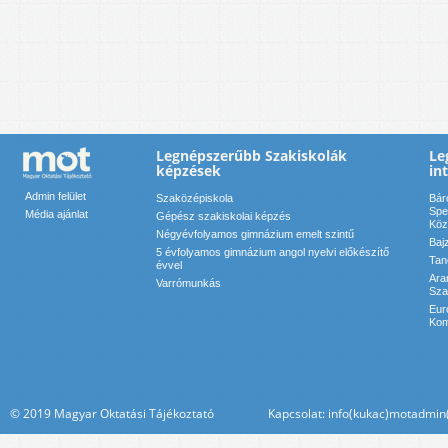
Legnépszerűbb Szakiskolák
Le
képzések
in
Admin felület
Szaközépiskola
Bár
Spe
Média ajánlat
Gépész szakiskolai képzés
Köz
Négyévfolyamos gimnázium emelt szintű
Baj
5 évfolyamos gimnázium angol nyelvi előkészítő
Tan
évvel
Ara
Varrómunkás
Sza
Eur
Kom
© 2019 Magyar Oktatási Tájékoztató Kapcsolat: info(kukac)motadmin(