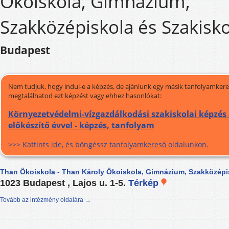
Ökoiskola, Gimnázium,
Szakközépiskola és Szakisko
Budapest
Nem tudjuk, hogy indul-e a képzés, de ajánlunk egy másik tanfolyamkeres
megtalálhatod ezt képzést vagy ehhez hasonlókat:
Környezetvédelmi-vízgazdálkodási szakiskolai képzés 
előkészítő évvel - képzés, tanfolyam
>>> Kattints ide, és böngéssz tanfolyamkereső oldalunkon.
Than Ökoiskola - Than Károly Ökoiskola, Gimnázium, Szakközépi
1023 Budapest , Lajos u. 1-5.
Térkép
Tovább az intézmény oldalára →