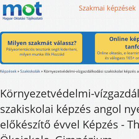
Szakmai képzések
Online kép
Milyen szakmát válassz?
tanf
Pályaorientációs tesztünk segít kideríteni,
Online oktatás, e-learnin
milyen munka illik Hozzád
és válogass 165+ on
Képzések
»
Szakiskolák
»
Környezetvédelmi-vízgazdálkodási szakiskolai képzés an
Környezetvédelmi-vízgazdá
szakiskolai képzés angol nye
előkészítő évvel Képzés - T