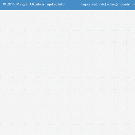
© 2019 Magyar Oktatási Tájékoztató Kapcsolat: info(kukac)motadmin(