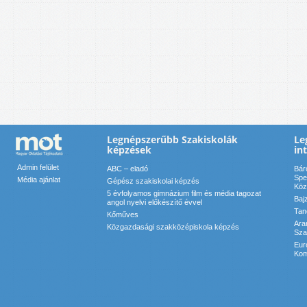
Legnépszerűbb Szakiskolák
Le
képzések
in
Admin felület
ABC – eladó
Bár
Spe
Média ajánlat
Gépész szakiskolai képzés
Köz
5 évfolyamos gimnázium film és média tagozat
Baj
angol nyelvi előkészítő évvel
Tan
Kőműves
Ara
Közgazdasági szakközépiskola képzés
Sza
Eur
Kom