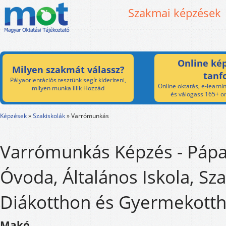
Szakmai képzések
Online kép
Milyen szakmát válassz?
tanf
Pályaorientációs tesztünk segít kideríteni,
Online oktatás, e-learnin
milyen munka illik Hozzád
és válogass 165+ on
Képzések
»
Szakiskolák
»
Varrómunkás
Varrómunkás Képzés - Pápa
Óvoda, Általános Iskola, Sza
Diákotthon és Gyermekott
Makó