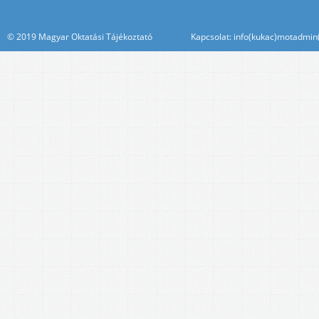
© 2019 Magyar Oktatási Tájékoztató Kapcsolat: info(kukac)motadmin(