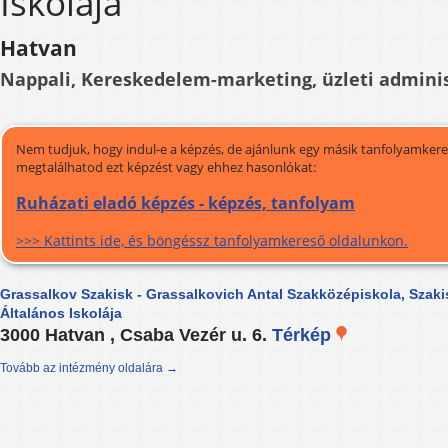
Iskolája
Hatvan
Nappali, Kereskedelem-marketing, üzleti adminis
Nem tudjuk, hogy indul-e a képzés, de ajánlunk egy másik tanfolyamkeres
megtalálhatod ezt képzést vagy ehhez hasonlókat:
Ruházati eladó képzés - képzés, tanfolyam
>>> Kattints ide, és böngéssz tanfolyamkereső oldalunkon.
Grassalkov Szakisk - Grassalkovich Antal Szakközépiskola, Szaki
Általános Iskolája
3000 Hatvan , Csaba Vezér u. 6.
Térkép
Tovább az intézmény oldalára →