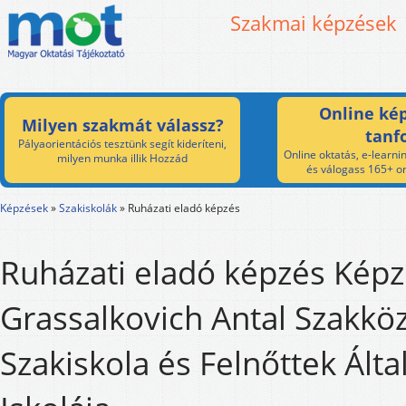
Szakmai képzések
Online kép
Milyen szakmát válassz?
tanf
Pályaorientációs tesztünk segít kideríteni,
Online oktatás, e-learnin
milyen munka illik Hozzád
és válogass 165+ on
Képzések
»
Szakiskolák
»
Ruházati eladó képzés
Ruházati eladó képzés Képz
Grassalkovich Antal Szakköz
Szakiskola és Felnőttek Ált