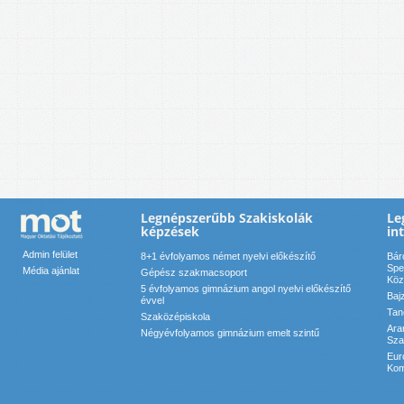
Legnépszerűbb Szakiskolák
Le
képzések
in
Admin felület
8+1 évfolyamos német nyelvi előkészítő
Bár
Spe
Média ajánlat
Gépész szakmacsoport
Köz
5 évfolyamos gimnázium angol nyelvi előkészítő
Baj
évvel
Tan
Szaközépiskola
Ara
Négyévfolyamos gimnázium emelt szintű
Sza
Eur
Kom