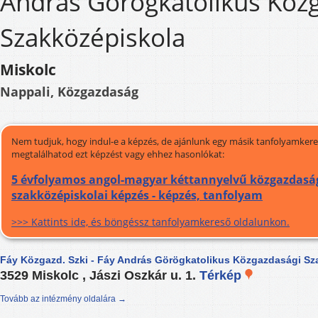
András Görögkatolikus Köz
Szakközépiskola
Miskolc
Nappali, Közgazdaság
Nem tudjuk, hogy indul-e a képzés, de ajánlunk egy másik tanfolyamkeres
megtalálhatod ezt képzést vagy ehhez hasonlókat:
5 évfolyamos angol-magyar kéttannyelvű közgazdasá
szakközépiskolai képzés - képzés, tanfolyam
>>> Kattints ide, és böngéssz tanfolyamkereső oldalunkon.
Fáy Közgazd. Szki - Fáy András Görögkatolikus Közgazdasági Sz
3529 Miskolc , Jászi Oszkár u. 1.
Térkép
Tovább az intézmény oldalára →