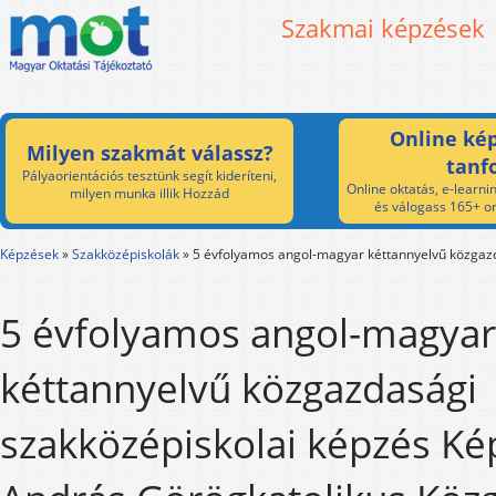
Szakmai képzések
Online kép
Milyen szakmát válassz?
tanf
Pályaorientációs tesztünk segít kideríteni,
Online oktatás, e-learnin
milyen munka illik Hozzád
és válogass 165+ on
Képzések
»
Szakközépiskolák
»
5 évfolyamos angol-magyar kéttannyelvű közgazd
5 évfolyamos angol-magyar
kéttannyelvű közgazdasági
szakközépiskolai képzés Kép