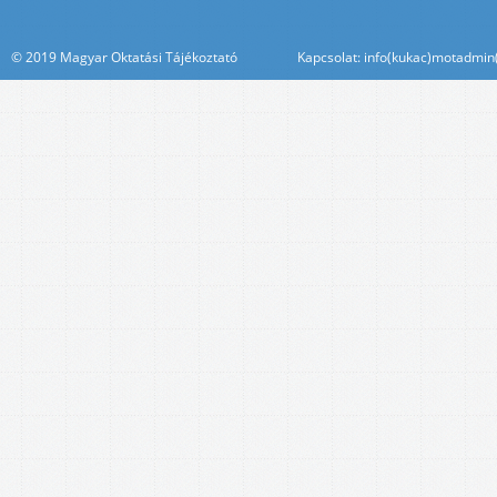
© 2019 Magyar Oktatási Tájékoztató Kapcsolat: info(kukac)motadmin(