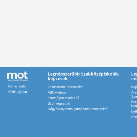
Legnépszerűbb Szakközépiskolák
Le
képzések
in
Admin felület
Textiltermék összeállító
Baj
Média ajánlat
ABC – eladó
Ara
Sza
Érettségire felkészítő
Eur
Szőnyegszövő
Kom
Négyévfolyamos gimnázium emelt szintű
Bet
Sze