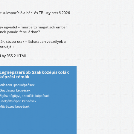
tt kulcspozíció a bér- és TB-ügyintéző 2026-
y egyedül – miért érzi magát sok ember
nek január–februárban?
sár, sózott utak – láthatatlan veszélyek a
bundáján
 by RSS 2 HTML
Legnépszerűbb Szakközépiskolák
képzési témák
Műszaki, ipari képzések
Gazdasági képzések
Egészségügyi, szociális képzések
Szolgáltatóipari képzések
Művészeti képzések