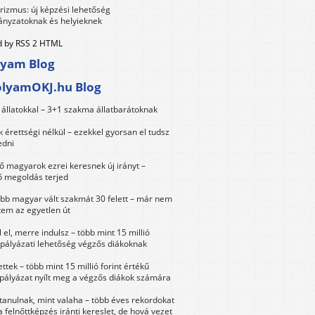
urizmus: új képzési lehetőség
nyzatoknak és helyieknek
 by RSS 2 HTML
lyam Blog
olyamOKJ.hu Blog
állatokkal – 3+1 szakma állatbarátoknak
érettségi nélkül – ezekkel gyorsan el tudsz
edni
 magyarok ezrei keresnek új irányt –
 megoldás terjed
öbb magyar vált szakmát 30 felett – már nem
tem az egyetlen út
 el, merre indulsz – több mint 15 millió
 pályázati lehetőség végzős diákoknak
ttek – több mint 15 millió forint értékű
 pályázat nyílt meg a végzős diákok számára
tanulnak, mint valaha – több éves rekordokat
a felnőttképzés iránti kereslet, de hová vezet