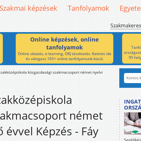
Szakmai képzések
Tanfolyamok
Egyet
Szakmakere
Online képzések, online
tanfolyamok
Tanfo
országsze
Online oktatás, e-learning, OKJ távoktatás. Kattints ide
95 hel
és válogass 165+ online tanfolyamunk közül.
szakközépiskola közgazdasági szakmacsoport német nyelvi
zakközépiskola
INGAT
ORSZ
zakmacsoport német
ő évvel Képzés - Fáy
Segítőkés