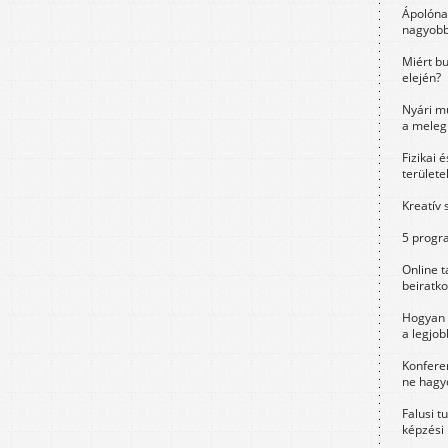
Ápolóna
nagyobb
Miért bu
elején?
Nyári m
a meleg
Fizikai 
területe
Kreatív 
5 progra
Online t
beiratko
Hogyan 
a legjo
Konfere
ne hagyd
Falusi t
képzési