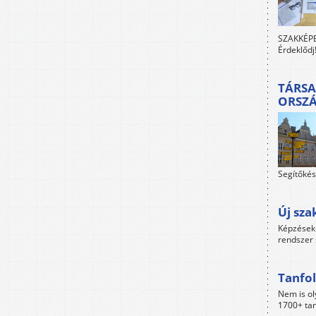
SZAKKÉPES
Érdeklődj
TÁRSA
ORSZ
Segítőkés
Új sza
Képzések 
rendszer 
Tanfol
Nem is ol
1700+ tan