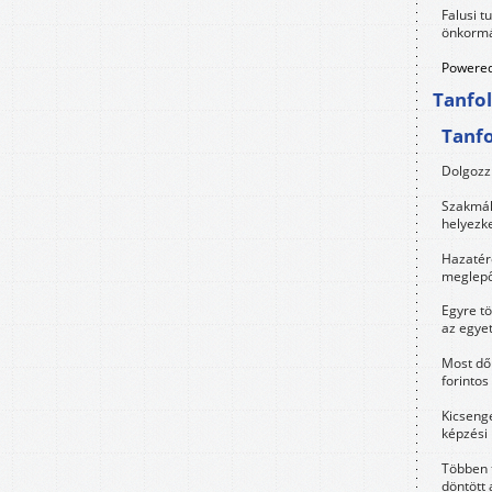
Falusi t
önkormá
Powered
Tanfo
Tanf
Dolgozz 
Szakmák 
helyezk
Hazatérő
meglepő
Egyre t
az egye
Most dől
forintos
Kicsenge
képzési
Többen 
döntött 