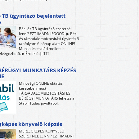
s TB ügyintéző bejelentett
s
Bér- és TB ügyintéző szeretnél
lenni? EZT IMÁDNI FOGOD! ▶ Bér-
és társadalombiztosítási ügyintéző
tanfolyam 6 hónap alatt ONLINE!
Munka és család mellett is
lvégezhető. ▶ Érdeklődj ITT!
 BÉRÜGYI MUNKATÁRS KÉPZÉS
NE
Minőségi ONLINE oktatás
keretében most
TÁRSADALOMBIZTOSÍTÁSI ÉS
BÉRÜGYI MUNKATÁRS lehetsz a
Stabil Tudás jóvoltából.
gképes könyvelő képzés
MÉRLEGKÉPES KÖNYVELŐ
SZERETNÉL LENNI? EZT IMÁDNI