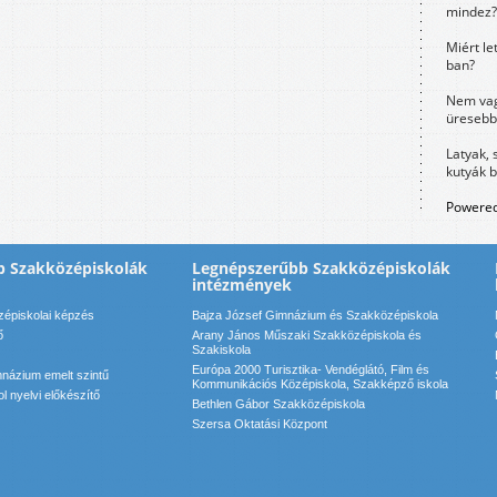
mindez?
Miért le
ban?
Nem vag
üresebb
Latyak, 
kutyák 
Powered
b Szakközépiskolák
Legnépszerűbb Szakközépiskolák
intézmények
zépiskolai képzés
Bajza József Gimnázium és Szakközépiskola
ő
Arany János Műszaki Szakközépiskola és
Szakiskola
Európa 2000 Turisztika- Vendéglátó, Film és
názium emelt szintű
Kommunikációs Középiskola, Szakképző iskola
 nyelvi előkészítő
Bethlen Gábor Szakközépiskola
Szersa Oktatási Központ