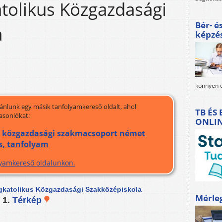
tolikus Közgazdasági
Bér- é
a
képzé
könnyen e
jánlunk egy másik tanfolyamkereső oldalt, ahol
TB ÉS
asonlókat:
ONLI
a közgazdasági szakmacsoport német
és, tanfolyam
olyamkereső oldalunkon.
ögkatolikus Közgazdasági Szakközépiskola
Mérle
 1.
Térkép