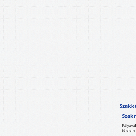
Szakké
Szak
Pályavá
félelem 