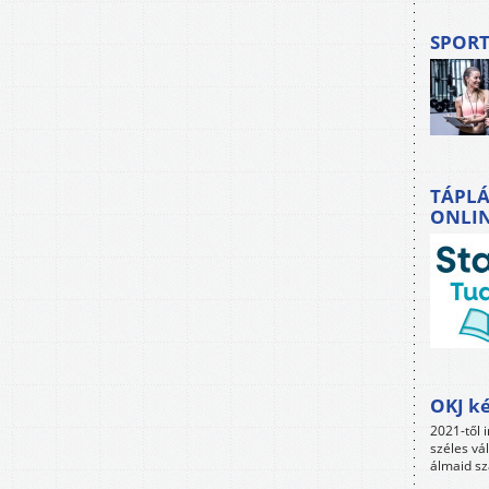
SPORT
TÁPLÁ
ONLI
OKJ ké
2021-től i
széles vá
álmaid sz