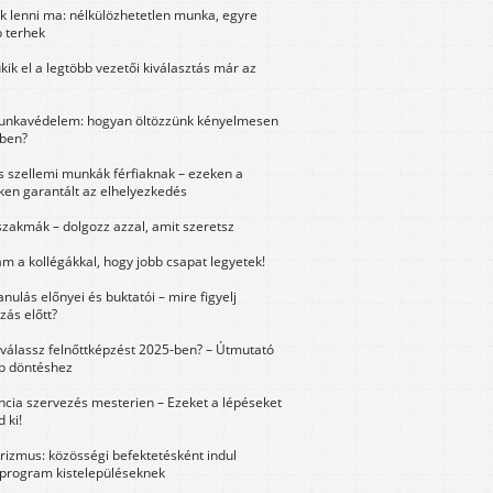
k lenni ma: nélkülözhetetlen munka, egyre
 terhek
kik el a legtöbb vezetői kiválasztás már az
unkavédelem: hogyan öltözzünk kényelmesen
ben?
és szellemi munkák férfiaknak – ezeken a
ken garantált az elhelyezkedés
szakmák – dolgozz azzal, amit szeretsz
m a kollégákkal, hogy jobb csapat legyetek!
anulás előnyei és buktatói – mire figyelj
zás előtt?
válassz felnőttképzést 2025-ben? – Útmutató
bb döntéshez
ncia szervezés mesterien – Ezeket a lépéseket
 ki!
urizmus: közösségi befektetésként indul
 program kistelepüléseknek