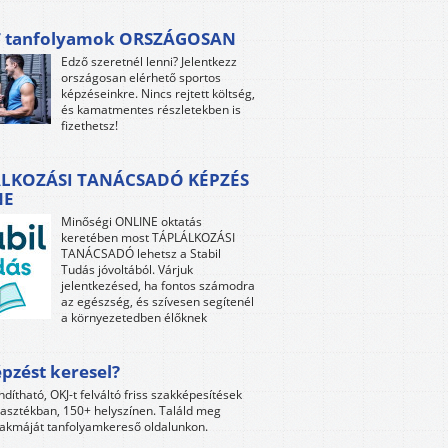
 tanfolyamok ORSZÁGOSAN
Edző szeretnél lenni? Jelentkezz
országosan elérhető sportos
képzéseinkre. Nincs rejtett költség,
és kamatmentes részletekben is
fizethetsz!
LKOZÁSI TANÁCSADÓ KÉPZÉS
NE
Minőségi ONLINE oktatás
keretében most TÁPLÁLKOZÁSI
TANÁCSADÓ lehetsz a Stabil
Tudás jóvoltából. Várjuk
jelentkezésed, ha fontos számodra
az egészség, és szívesen segítenél
a környezetedben élőknek
pzést keresel?
ndítható, OKJ-t felváltó friss szakképesítések
lasztékban, 150+ helyszínen. Találd meg
akmáját tanfolyamkereső oldalunkon.