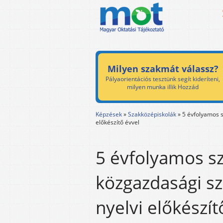
Milyen szakmát válassz?
Pályaorientációs tesztünk segít kideríteni,
milyen munka illik Hozzád
Képzések
»
Szakközépiskolák
»
5 évfolyamos 
előkészítő évvel
5 évfolyamos s
közgazdasági s
nyelvi előkészít