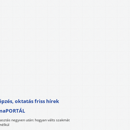
pzés, oktatás friss hírek
maPORTÁL
lasztás negyven után: hogyan válts szakmát
nélkül