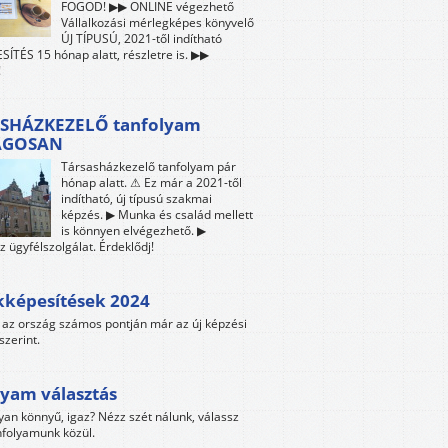
FOGOD! ▶▶ ONLINE végezhető
Vállalkozási mérlegképes könyvelő
ÚJ TÍPUSÚ, 2021-től indítható
ÍTÉS 15 hónap alatt, részletre is. ▶▶
!
SHÁZKEZELŐ tanfolyam
ÁGOSAN
Társasházkezelő tanfolyam pár
hónap alatt. ⚠ Ez már a 2021-től
indítható, új típusú szakmai
képzés. ▶ Munka és család mellett
is könnyen elvégezhető. ▶
z ügyfélszolgálat. Érdeklődj!
kképesítések 2024
az ország számos pontján már az új képzési
szerint.
yam választás
yan könnyű, igaz? Nézz szét nálunk, válassz
folyamunk közül.