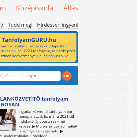
em
Középiskola
Állás
ső
Tudd meg!
Hirdessen ingyen!
TanfolyamGURU.hu
lyamok, szakmai képzések Budapesten,
rte és online. 1723 tanfolyam, felnőttképzés
yszínen kedvezményekkel és bónuszokkal.
LANKÖZVETÍTŐ tanfolyam
ÁGOSAN
Ingatlanközvetítő tanfolyam pár
hónap alatt. ⚠ Ez már a 2021-től
indítható, új típusú szakmai
képzés. ▶ Munka és család mellett
is könnyen elvégezhető. ▶
z ügyfélszolgálat. Érdeklődj!