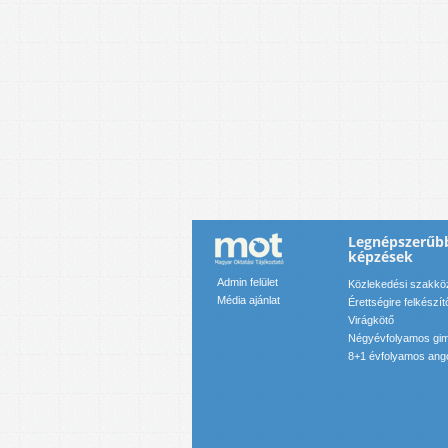
Legnépszerűb
képzések
Admin felület
Közlekedési szakkö
Média ajánlat
Érettségire felkészít
Virágkötő
Négyévfolyamos gim
8+1 évfolyamos angol