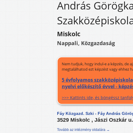
András Görögka
Szakközépiskol
Miskolc
Nappali, Közgazdaság
Nem tudjuk, hogy indul-e a képzés, de a
megtalálhatod ezt képzést vagy ehhez h
5 évfolyamos szakközépiskol
nyelvi előkészítő évvel - képz
>>> Kattints ide, és böngéssz tanf
Fáy Közgazd. Szki - Fáy András Gör
3529 Miskolc , Jászi Oszkár u.
Tovább az intézmény oldalára →