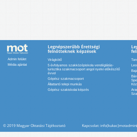
Legnépszerűbb Érettségi
Le
felnőtteknek képzések
fe
Admin felület
Virágkötő
Tan
Média ajánlat
5 évfolyamos szakközépiskola vendéglátás-
Leo
turisztika szakmacsoport angol nyelvi előkészítő
Baj
évvel
Bár
Gépész szakmacsoport
Spe
Állattartó telepi munkás
Köz
Gépész szakiskolai képzés
Ara
Sza
© 2019 Magyar Oktatási Tájékoztató Kapcsolat: info(kukac)motadmin(