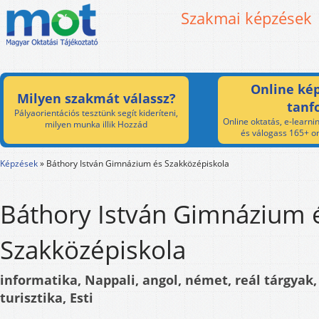
Szakmai képzések
Online kép
Milyen szakmát válassz?
tanf
Pályaorientációs tesztünk segít kideríteni,
Online oktatás, e-learnin
milyen munka illik Hozzád
és válogass 165+ on
Képzések
»
Báthory István Gimnázium és Szakközépiskola
Báthory István Gimnázium 
Szakközépiskola
informatika, Nappali, angol, német, reál tárgyak
turisztika, Esti