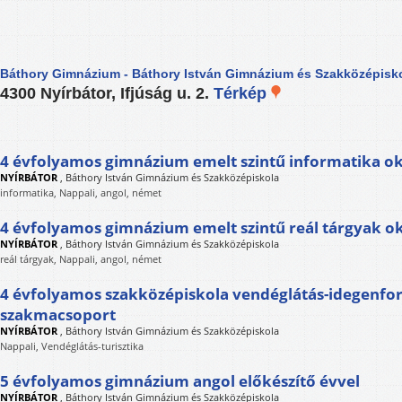
Báthory Gimnázium - Báthory István Gimnázium és Szakközépisk
4300 Nyírbátor, Ifjúság u. 2.
Térkép
4 évfolyamos gimnázium emelt szintű informatika ok
NYÍRBÁTOR
,
Báthory István Gimnázium és Szakközépiskola
informatika, Nappali, angol, német
4 évfolyamos gimnázium emelt szintű reál tárgyak o
NYÍRBÁTOR
,
Báthory István Gimnázium és Szakközépiskola
reál tárgyak, Nappali, angol, német
4 évfolyamos szakközépiskola vendéglátás-idegenfo
szakmacsoport
NYÍRBÁTOR
,
Báthory István Gimnázium és Szakközépiskola
Nappali, Vendéglátás-turisztika
5 évfolyamos gimnázium angol előkészítő évvel
NYÍRBÁTOR
,
Báthory István Gimnázium és Szakközépiskola