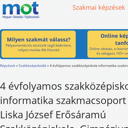
Szakmai képzések
Online kép
Milyen szakmát válassz?
tanf
Pályaorientációs tesztünk segít kideríteni,
Online oktatás, e-learnin
milyen munka illik Hozzád
és válogass 165+ on
Képzések
»
Szakközépiskolák
»
4 évfolyamos szakközépiskola informatika szak
4 évfolyamos szakközépisk
informatika szakmacsoport 
Liska József Erősáramú