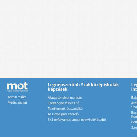
Legnépszerűbb Szakközépiskolák
Le
képzések
in
Admin felület
Állattartó telepi munkás
Baj
Média ajánlat
Érettségire felkészítő
Ara
Sza
Textiltermék összeállító
Eur
Asztalosipari szerelő
Kom
8+1 évfolyamos angol nyelvi előkészítő
Bet
Sze