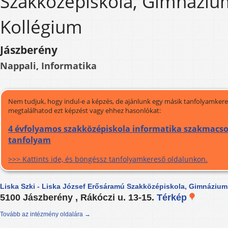
Szakközépiskola, Gimnáziu
Kollégium
Jászberény
Nappali, Informatika
Nem tudjuk, hogy indul-e a képzés, de ajánlunk egy másik tanfolyamkeres
megtalálhatod ezt képzést vagy ehhez hasonlókat:
4 évfolyamos szakközépiskola informatika szakmacsop
tanfolyam
>>> Kattints ide, és böngéssz tanfolyamkereső oldalunkon.
Liska Szki - Liska József Erősáramú Szakközépiskola, Gimnázium
5100 Jászberény , Rákóczi u. 13-15.
Térkép
Tovább az intézmény oldalára →