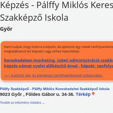
Képzés - Pálffy Miklós Ker
Szakképző Iskola
Győr
Nem tudjuk, hogy indul-e a képzés, de ajánlunk egy másik tanfolyamkeres
megtalálhatod ezt képzést vagy ehhez hasonlókat:
Kereskedelem-marketing, üzleti adminisztráció szakk
képzés német nyelvi előkészítő évvel - képzés, tanfol
>>> Kattints ide, és böngéssz tanfolyamkereső oldalunkon.
Pállfy Szakképző - Pálffy Miklós Kereskedelmi Szakképző Iskola
9023 Győr , Földes Gábor u. 34-36.
Térkép
Tovább az intézmény oldalára →