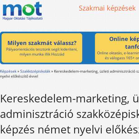
Szakmai képzések
Online kép
Milyen szakmát válassz?
tanf
Pályaorientációs tesztünk segít kideríteni,
Online oktatás, e-learnin
milyen munka illik Hozzád
és válogass 165+ on
Képzések
»
Szakközépiskolák
»
Kereskedelem-marketing, üzleti adminisztráció 
nyelvi előkészítő évvel
Kereskedelem-marketing, üz
adminisztráció szakközépisk
képzés német nyelvi előkész