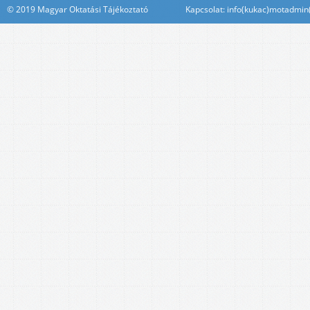
© 2019 Magyar Oktatási Tájékoztató Kapcsolat: info(kukac)motadmin(