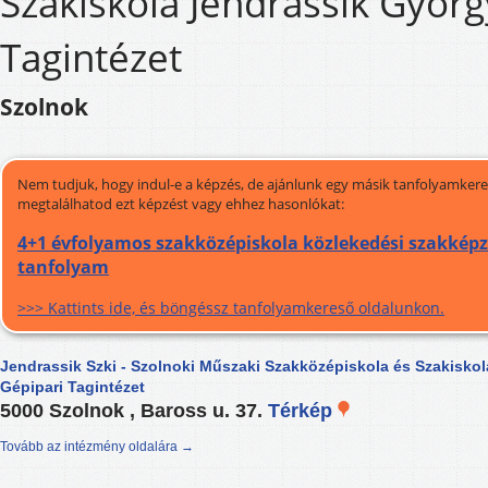
Szakiskola Jendrassik Györg
Tagintézet
Szolnok
Nem tudjuk, hogy indul-e a képzés, de ajánlunk egy másik tanfolyamkeres
megtalálhatod ezt képzést vagy ehhez hasonlókat:
4+1 évfolyamos szakközépiskola közlekedési szakképzé
tanfolyam
>>> Kattints ide, és böngéssz tanfolyamkereső oldalunkon.
Jendrassik Szki - Szolnoki Műszaki Szakközépiskola és Szakisko
Gépipari Tagintézet
5000 Szolnok , Baross u. 37.
Térkép
Tovább az intézmény oldalára →