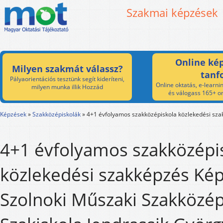
Szakmai képzések
Online kép
Milyen szakmát válassz?
tanf
Pályaorientációs tesztünk segít kideríteni,
Online oktatás, e-learnin
milyen munka illik Hozzád
és válogass 165+ on
Képzések
»
Szakközépiskolák
»
4+1 évfolyamos szakközépiskola közlekedési sz
4+1 évfolyamos szakközépi
közlekedési szakképzés Kép
Szolnoki Műszaki Szakközép