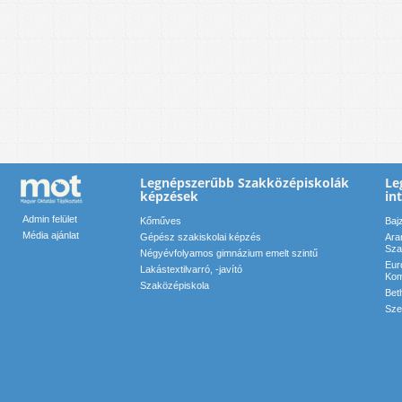
Legnépszerűbb Szakközépiskolák
Le
képzések
in
Admin felület
Kőműves
Baj
Média ajánlat
Gépész szakiskolai képzés
Ara
Sza
Négyévfolyamos gimnázium emelt szintű
Eur
Lakástextilvarró, -javító
Kom
Szaközépiskola
Bet
Sze